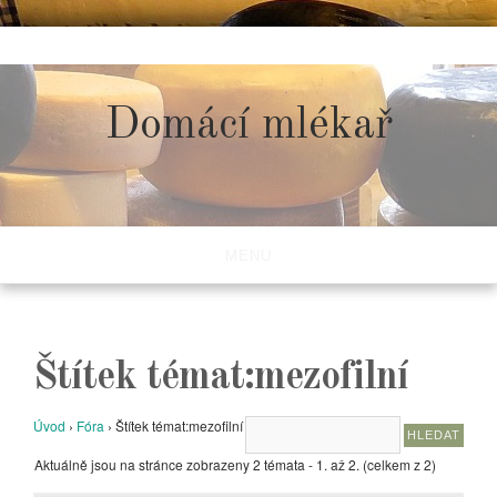
Skip
to
content
Domácí mlékař
MENU
Štítek témat:mezofilní
Úvod
›
Fóra
›
Štítek témat:mezofilní
Aktuálně jsou na stránce zobrazeny 2 témata - 1. až 2. (celkem z 2)