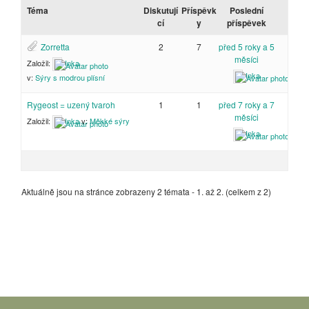
Téma
Diskutují
Příspěvk
Poslední
cí
y
příspěvek
Zorretta
2
7
před 5 roky a 5
měsíci
Založil:
Inka
Inka
v:
Sýry s modrou plísní
Rygeost = uzený tvaroh
1
1
před 7 roky a 7
měsíci
Založil:
Inka
v:
Měkké sýry
Inka
Aktuálně jsou na stránce zobrazeny 2 témata - 1. až 2. (celkem z 2)