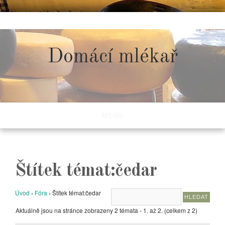
Skip
to
content
Domácí mlékař
MENU
Štítek témat:čedar
Úvod
›
Fóra
›
Štítek témat:čedar
Aktuálně jsou na stránce zobrazeny 2 témata - 1. až 2. (celkem z 2)