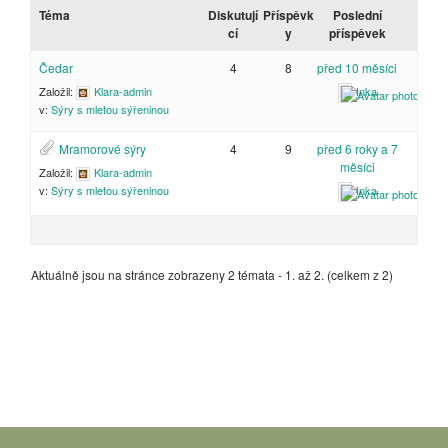
Téma
Diskutují
Příspěvk
Poslední
cí
y
příspěvek
Čedar
4
8
před 10 měsíci
Založil:
Klara-admin
Inka
v:
Sýry s mletou sýřeninou
Mramorové sýry
4
9
před 6 roky a 7
měsíci
Založil:
Klara-admin
Inka
v:
Sýry s mletou sýřeninou
Aktuálně jsou na stránce zobrazeny 2 témata - 1. až 2. (celkem z 2)