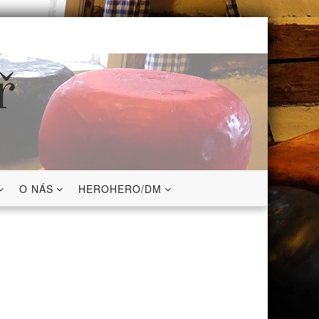
ř
O NÁS
HEROHERO/DM