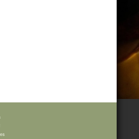
a
i
ies