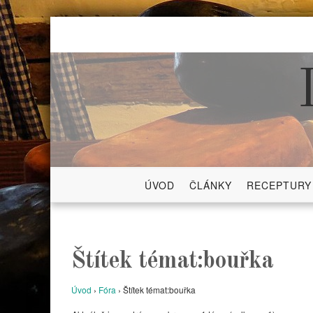
Skip
to
content
ÚVOD
ČLÁNKY
RECEPTURY
Štítek témat:bouřka
Úvod
›
Fóra
›
Štítek témat:bouřka