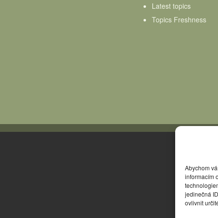
Latest topics
Topics Freshness
Abychom vám 
informacím o
technologie
jedinečná I
ovlivnit urči