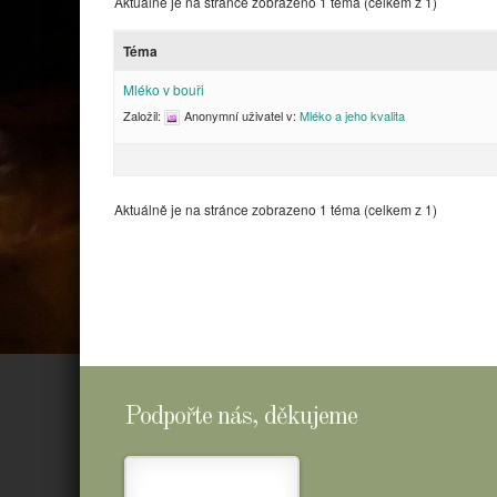
Aktuálně je na stránce zobrazeno 1 téma (celkem z 1)
Téma
Mléko v bouři
Založil:
Anonymní uživatel
v:
Mléko a jeho kvalita
Aktuálně je na stránce zobrazeno 1 téma (celkem z 1)
Podpořte nás, děkujeme