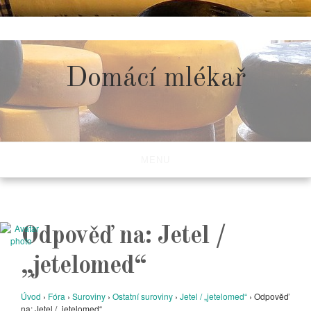
Skip
to
content
Domácí mlékař
MENU
Odpověď na: Jetel /
„jetelomed“
Úvod
›
Fóra
›
Suroviny
›
Ostatní suroviny
›
Jetel / „jetelomed“
›
Odpověď
na: Jetel / „jetelomed“