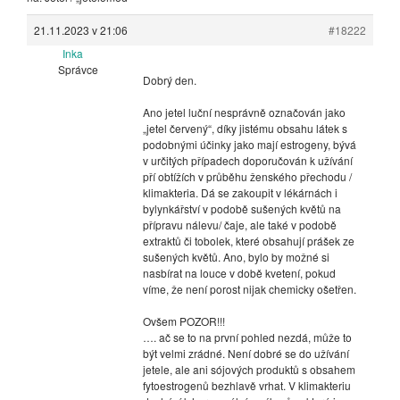
21.11.2023 v 21:06
#18222
Inka
Správce
Dobrý den.
Ano jetel luční nesprávně označován jako
„jetel červený“, díky jistému obsahu látek s
podobnými účinky jako mají estrogeny, bývá
v určitých případech doporučován k užívání
pří obtížích v průběhu ženského přechodu /
klimakteria. Dá se zakoupit v lékárnách i
bylynkářství v podobě sušených květů na
přípravu nálevu/ čaje, ale také v podobě
extraktů či tobolek, které obsahují prášek ze
sušených květů. Ano, bylo by možné si
nasbírat na louce v době kvetení, pokud
víme, že není porost nijak chemicky ošetřen.
Ovšem POZOR!!!
…. ač se to na první pohled nezdá, může to
být velmi zrádné. Není dobré se do užívání
jetele, ale ani sójových produktů s obsahem
fytoestrogenů bezhlavě vrhat. V klimakteriu