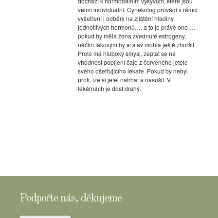
dochází k hormonálním výkyvům, které jsou
velmi individuální. Gynekolog provádí v rámci
vyšetření i odběry na zjištění hladiny
jednotlivých hormonů…. a to je právě ono….
pokud by měla žena zvednuté estrogeny,
něčím takovým by si stav mohla ještě zhoršit.
Proto má hluboký smysl, zeptat se na
vhodnost popíjení čaje z červeného jetele
svého ošetřujícího lékaře. Pokud by nebyl
proti, lze si jetel natrhat a nasušit. V
lékárnách je dost drahý.
Podpořte nás, děkujeme