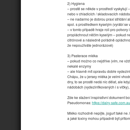
2) Hygiena
– prostě se někde v prostředí vyskytují –
nebo v chladicích / skladovacích nádob
– ne nadarmo je dobrou praxí střídání a
spol. s prostředkem kyselým (vyrábí se v
– v tomto případě hraje roli pro potvory 
propláchnout něčím kyselým – pokud nem
citrónové a následně pořádně opláchnout
že nepoužíváte jednorázové)
3) Pasterace mléka
– pokud možno co nejdříve (vím, ne vžd
nekalé enzymy
– ale hlavně mít opravdu dobře vydezi
Chápu, že u jersey mléka je velmi vhodné
dny, to se prostě nedá nic dělat, ale k
nádobách (vydezinfikovaných i s víčky), 
Zde ke stažení inspirativní dokument b
Pseudomonas:
https://dairy-safe.com.
Mléko rozhodně nepijte, jogurt také n
a jaké toxiny mohou případně být přítom