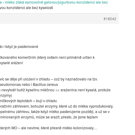
ka
›
mléko získá samovolně gelovou/jogurtovou konzistenci ale bez
ou konzistenci ale bez kyselosti
#18042
to i když je pasterované
očkovaného komerčním (který ovšem není primárně určen k
kyselé srážení
avíc se děje při uložení v chladu – což by naznačovalo na tzv.
seudomonas nebo i Bacillus cereus
 nevytváří tudíž kyselinu mléčnou => sraženina není kyselá, protože
 enzymy)
ničkových teplotách = bují v chladu
pasteračním záhřevem, bohužel enzymy, které už do mléka vyprodukovaly,
 tepelnému záhřevu, takže když mléko pasterujeme později, a už se v
iminovaných enzymů, může se srazit, přesto, že jsme teplem
kterých MO – ale nevíme, které přesně mléko kolonizovaly…