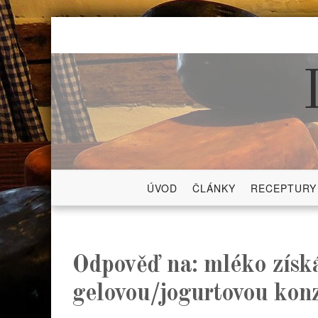
Skip
to
content
ÚVOD
ČLÁNKY
RECEPTURY
Odpověď na: mléko získ
gelovou/jogurtovou konzi