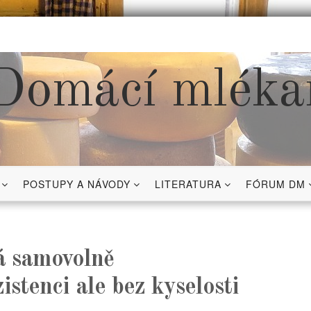
Domácí mléka
POSTUPY A NÁVODY
LITERATURA
FÓRUM DM
á samovolně
stenci ale bez kyselosti