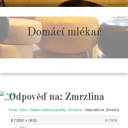
Skip
to
content
Domácí mlékař
MENU
Odpověď na: Zmrzlina
Úvod
›
Fóra
›
Ostatní mléčné výrobky
›
Zmrzlina
›
Odpověď na: Zmrzlina
8.7.2021 v 18:53
#17918
Inka