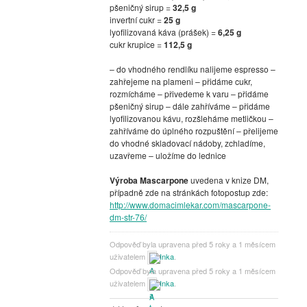
pšeničný sirup =
32,5 g
invertní cukr =
25 g
lyofilizovaná káva (prášek) =
6,25 g
cukr krupice =
112,5 g
– do vhodného rendlíku nalijeme espresso –
zahřejeme na plameni – přidáme cukr,
rozmícháme – přivedeme k varu – přidáme
pšeničný sirup – dále zahříváme – přidáme
lyofilizovanou kávu, rozšleháme metličkou –
zahříváme do úplného rozpuštění – přelijeme
do vhodné skladovací nádoby, zchladíme,
uzavřeme – uložíme do lednice
Výroba Mascarpone
uvedena v knize DM,
případně zde na stránkách fotopostup zde:
http://www.domacimlekar.com/mascarpone-
dm-str-76/
Odpověď byla upravena před 5 roky a 1 měsícem
uživatelem
Inka
.
Odpověď byla upravena před 5 roky a 1 měsícem
uživatelem
Inka
.