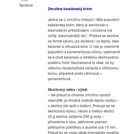
Správce
Zmrzlina katalánský krém
Jedná se o zmrzlinu imitující i Itálii populární
katalánský krém, který je servírován k
slavnostním příležitostem. I zmrzlina má
určitý „slavnostnější ráz“. Přidává se skořice
ve formě výluhu (za studena i za tepla), také
karamel a citrusová kůra. U nás je nesmírně
populární s pomerančovou kůrou, vysloveně
se k chuti karamelu a lehkému skořicovému
podtónu hodí. Neznamená to však, že by
někomu nezachutnala varianta s citrónovou
kůrou, případně směs citrónová +
pomerančová.
Skořicový nálev / výluh
– tak pokud si chceme zmrzlinu vyrobit
okamžitě, je vhodná metoda teplou cestou –
u skořice jde spíš o dušení. Pracuje se se
skořicovou kůrou, nikoliv s mletou skořicí.
20 g skořice zalijeme 200 g vody –
přivedeme k varu, stáhneme plamen,
přiklopíme pokličkou a dusíme cca 10 min.
Pokud by se voda nějak dramaticky vyvařila,