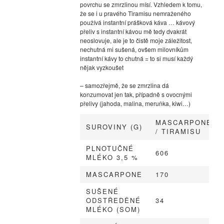
povrchu se zmrzlinou mísí. Vzhledem k tomu,
že se i u pravého Tiramisu nemraženého
používá instantní prášková káva … kávový
přeliv s instantní kávou mě tedy dvakrát
neoslovuje, ale je to čistě moje záležitost,
nechutná mi sušená, ovšem milovníkům
instantní kávy to chutná = to si musí každý
nějak vyzkoušet
– samozřejmě, že se zmrzlina dá
konzumovat jen tak, případně s ovocnými
přelivy (jahoda, malina, meruňka, kiwi…)
MASCARPONE
SUROVINY (G)
/ TIRAMISU
PLNOTUČNÉ
606
MLÉKO 3,5 %
MASCARPONE
170
SUŠENÉ
ODSTŘEDĚNÉ
34
MLÉKO (SOM)