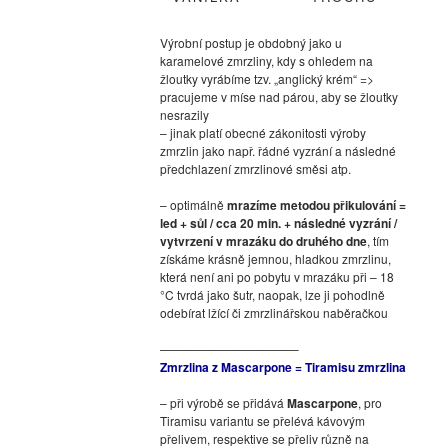
Výrobní postup je obdobný jako u
karamelové zmrzliny, kdy s ohledem na
žloutky vyrábíme tzv. „anglický krém“ =>
pracujeme v míse nad párou, aby se žloutky
nesrazily
– jinak platí obecné zákonitosti výroby
zmrzlin jako např. řádné vyzrání a následné
předchlazení zmrzlinové směsi atp.
– optimálně
mrazíme metodou přikulování =
led + sůl / cca 20 min. + následné vyzrání /
vytvrzení v mrazáku do druhého dne
, tím
získáme krásně jemnou, hladkou zmrzlinu,
která není ani po pobytu v mrazáku při – 18
°C tvrdá jako šutr, naopak, lze ji pohodlně
odebírat lžící či zmrzlinářskou naběračkou
———————————–
Zmrzlina z Mascarpone = Tiramisu zmrzlina
– při výrobě se přidává
Mascarpone
, pro
Tiramisu variantu se přelévá kávovým
přelivem, respektive se přeliv různě na