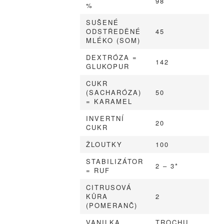
98
%
SUŠENÉ
ODSTŘEDĚNÉ
45
MLÉKO (SOM)
DEXTRÓZA =
142
GLUKOPUR
CUKR
(SACHARÓZA)
50
= KARAMEL
INVERTNÍ
20
CUKR
ŽLOUTKY
100
STABILIZÁTOR
2 – 3*
= RUF
CITRUSOVÁ
KŮRA
2
(POMERANČ)
VANILKA
TROCHU