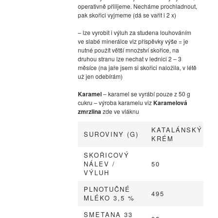
operativně přilijeme. Necháme prochladnout,
pak skořici vyjmeme (dá se vařit i 2 x)
– lze vyrobit i výluh za studena louhováním
ve slabé minerálce viz příspěvky výše = je
nutné použít větší množství skořice, na
druhou stranu lze nechat v lednici 2 – 3
měsíce (na jaře jsem si skořici naložila, v létě
už jen odebírám)
Karamel
– karamel se vyrábí pouze z 50 g
cukru – výroba karamelu viz
Karamelová
zmrzlina
zde ve vláknu
KATALÁNSKÝ
SUROVINY (G)
KRÉM
SKOŘICOVÝ
NÁLEV /
50
VÝLUH
PLNOTUČNÉ
495
MLÉKO 3,5 %
SMETANA 33