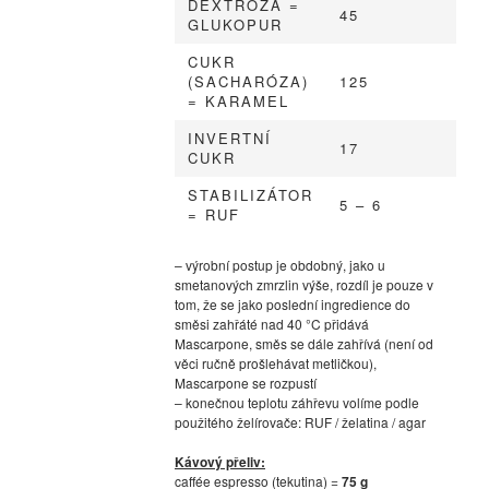
DEXTRÓZA =
45
GLUKOPUR
CUKR
(SACHARÓZA)
125
= KARAMEL
INVERTNÍ
17
CUKR
STABILIZÁTOR
5 – 6
= RUF
– výrobní postup je obdobný, jako u
smetanových zmrzlin výše, rozdíl je pouze v
tom, že se jako poslední ingredience do
směsi zahřáté nad 40 °C přidává
Mascarpone, směs se dále zahřívá (není od
věci ručně prošlehávat metličkou),
Mascarpone se rozpustí
– konečnou teplotu záhřevu volíme podle
použitého želírovače: RUF / želatina / agar
Kávový přeliv:
caffée espresso (tekutina) =
75 g