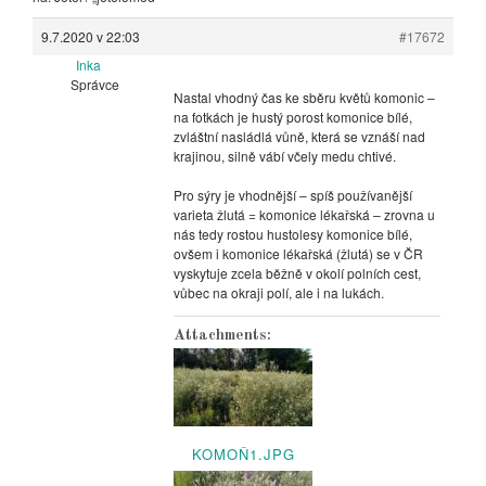
9.7.2020 v 22:03
#17672
Inka
Správce
Nastal vhodný čas ke sběru květů komonic –
na fotkách je hustý porost komonice bílé,
zvláštní nasládlá vůně, která se vznáší nad
krajinou, silně vábí včely medu chtivé.
Pro sýry je vhodnější – spíš používanější
varieta žlutá = komonice lékařská – zrovna u
nás tedy rostou hustolesy komonice bílé,
ovšem i komonice lékařská (žlutá) se v ČR
vyskytuje zcela běžně v okolí polních cest,
vůbec na okraji polí, ale i na lukách.
Attachments:
KOMOŇ1.JPG