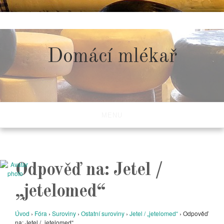
Skip
to
content
Domácí mlékař
MENU
Odpověď na: Jetel /
„jetelomed“
Úvod
›
Fóra
›
Suroviny
›
Ostatní suroviny
›
Jetel / „jetelomed“
›
Odpověď
na: Jetel / „jetelomed“