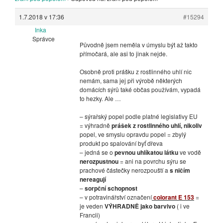
1.7.2018 v 17:36
#15294
Inka
Správce
Původně jsem neměla v úmyslu být až takto
přímočará, ale asi to jinak nejde.
Osobně proti prášku z rostlinného uhlí nic
nemám, sama jej při výrobě některých
domácích sýrů také občas používám, vypadá
to hezky. Ale …
– sýrařský popel podle platné legislativy EU
= výhradně
prášek z rostlinného uhlí, nikoliv
popel, ve smyslu opravdu popel = zbylý
produkt po spalování byť dřeva
– jedná se o
pevnou uhlíkatou látku
ve vodě
nerozpustnou
= ani na povrchu sýru se
prachové částečky nerozpouští a
s ničím
nereagují
–
sorpční schopnost
– v potravinářství označení
colorant E 153
=
je veden
VÝHRADNĚ jako barvivo
( i ve
Francii)