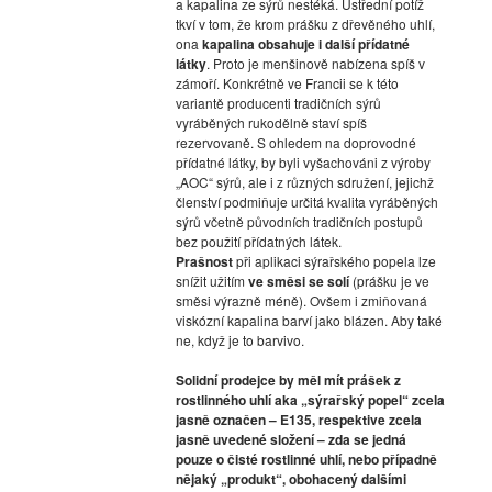
a kapalina ze sýrů nestéká. Ústřední potíž
tkví v tom, že krom prášku z dřevěného uhlí,
ona
kapalina obsahuje i další přídatné
látky
. Proto je menšinově nabízena spíš v
zámoří. Konkrétně ve Francii se k této
variantě producenti tradičních sýrů
vyráběných rukodělně staví spíš
rezervovaně. S ohledem na doprovodné
přídatné látky, by byli vyšachováni z výroby
„AOC“ sýrů, ale i z různých sdružení, jejichž
členství podmiňuje určitá kvalita vyráběných
sýrů včetně původních tradičních postupů
bez použití přídatných látek.
Prašnost
při aplikaci sýrařského popela lze
snížit užitím
ve směsi se solí
(prášku je ve
směsi výrazně méně). Ovšem i zmiňovaná
viskózní kapalina barví jako blázen. Aby také
ne, když je to barvivo.
Solidní prodejce by měl mít prášek z
rostlinného uhlí aka „sýrařský popel“ zcela
jasně označen – E135, respektive zcela
jasně uvedené složení – zda se jedná
pouze o čisté rostlinné uhlí, nebo případně
nějaký „produkt“, obohacený dalšími