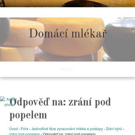
Skip
to
content
Domácí mlékař
MENU
Odpověď na: zrání pod
popelem
Úvod
›
Fóra
›
Jednotlivé fáze zpracování mléka a postupy
›
Zrání sýrů
›
zrání pod popelem
›
Odpověď na: zrání pod popelem