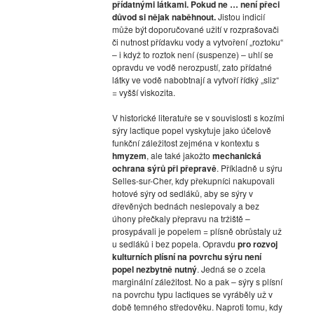
přídatnými látkami. Pokud ne … není přeci
důvod si nějak naběhnout.
Jistou indicií
může být doporučované užití v rozprašovači
či nutnost přídavku vody a vytvoření „roztoku“
– i když to roztok není (suspenze) – uhlí se
opravdu ve vodě nerozpustí, zato přídatné
látky ve vodě nabobtnají a vytvoří řídký „sliz“
= vyšší viskozita.
V historické literatuře se v souvislosti s kozími
sýry lactique popel vyskytuje jako účelově
funkční záležitost zejména v kontextu s
hmyzem
, ale také jakožto
mechanická
ochrana sýrů při přepravě
. Příkladně u sýru
Selles-sur-Cher, kdy překupníci nakupovali
hotové sýry od sedláků, aby se sýry v
dřevěných bednách neslepovaly a bez
úhony přečkaly přepravu na tržiště –
prosypávali je popelem = plísně obrůstaly už
u sedláků i bez popela. Opravdu
pro rozvoj
kulturních plísní na povrchu sýru není
popel nezbytně nutný
. Jedná se o zcela
marginální záležitost. No a pak – sýry s plísní
na povrchu typu lactiques se vyráběly už v
době temného středověku. Naproti tomu, kdy