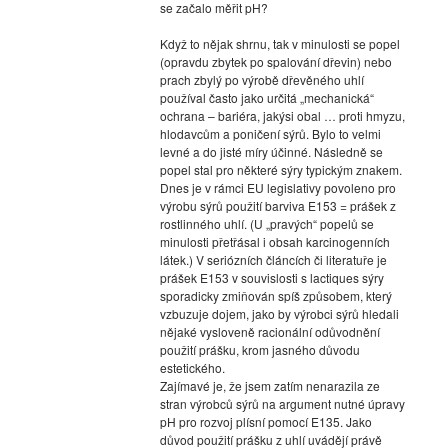
se začalo měřit pH?
Když to nějak shrnu, tak v minulosti se popel
(opravdu zbytek po spalování dřevin) nebo
prach zbylý po výrobě dřevěného uhlí
používal často jako určitá „mechanická“
ochrana – bariéra, jakýsi obal … proti hmyzu,
hlodavcům a poničení sýrů. Bylo to velmi
levné a do jisté míry účinné. Následně se
popel stal pro některé sýry typickým znakem.
Dnes je v rámci EU legislativy povoleno pro
výrobu sýrů použití barviva E153 = prášek z
rostlinného uhlí. (U „pravých“ popelů se
minulosti přetřásal i obsah karcinogenních
látek.) V seriózních článcích či literatuře je
prášek E153 v souvislosti s lactiques sýry
sporadicky zmiňován spíš způsobem, který
vzbuzuje dojem, jako by výrobci sýrů hledali
nějaké vysloveně racionální odůvodnění
použití prášku, krom jasného důvodu
estetického.
Zajímavé je, že jsem zatím nenarazila ze
stran výrobců sýrů na argument nutné úpravy
pH pro rozvoj plísní pomocí E135. Jako
důvod použití prášku z uhlí uvádějí právě