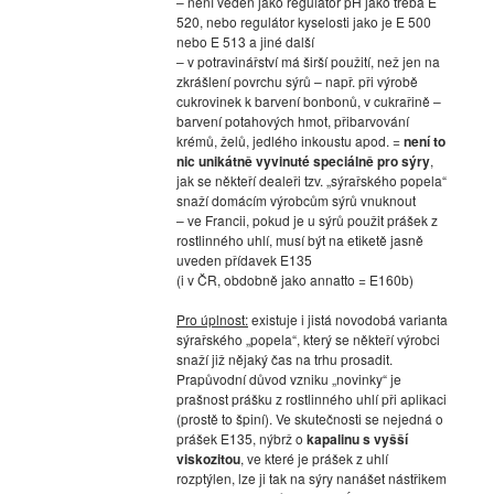
– není veden jako regulátor pH jako třeba E
520, nebo regulátor kyselosti jako je E 500
nebo E 513 a jiné další
– v potravinářství má širší použití, než jen na
zkrášlení povrchu sýrů – např. při výrobě
cukrovinek k barvení bonbonů, v cukrařině –
barvení potahových hmot, přibarvování
krémů, želů, jedlého inkoustu apod. =
není to
nic unikátně vyvinuté speciálně pro sýry
,
jak se někteří dealeři tzv. „sýrařského popela“
snaží domácím výrobcům sýrů vnuknout
– ve Francii, pokud je u sýrů použit prášek z
rostlinného uhlí, musí být na etiketě jasně
uveden přídavek E135
(i v ČR, obdobně jako annatto = E160b)
Pro úplnost:
existuje i jistá novodobá varianta
sýrařského „popela“, který se někteří výrobci
snaží již nějaký čas na trhu prosadit.
Prapůvodní důvod vzniku „novinky“ je
prašnost prášku z rostlinného uhlí při aplikaci
(prostě to špiní). Ve skutečnosti se nejedná o
prášek E135, nýbrž o
kapalinu s vyšší
viskozitou
, ve které je prášek z uhlí
rozptýlen, lze ji tak na sýry nanášet nástřikem