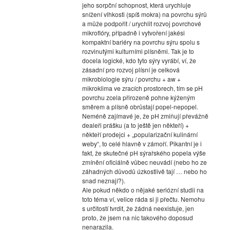
jeho sorpční schopnost, která urychluje
snížení vlhkosti (spíš mokra) na povrchu sýrů
a může podpořit / urychlit rozvoj povrchové
mikroflóry, případně i vytvoření jakési
kompaktní bariéry na povrchu sýru spolu s
rozvinutými kulturními plísněmi. Tak je to
docela logické, kdo tyto sýry vyrábí, ví, že
zásadní pro rozvoj plísní je celková
mikrobiologie sýru / povrchu + aw +
mikroklima ve zracích prostorech, tím se pH
povrchu zcela přirozeně pohne kýženým
směrem a plísně obrůstají popel-nepopel.
Neméně zajímavé je, že pH zmiňují převážně
dealeři prášku (a to ještě jen někteří) +
někteří prodejci + „popularizační kulinární
weby“, to celé hlavně v zámoří. Pikantní je i
fakt, že skutečné pH sýrařského popela výše
zmínění oficiálně vůbec neuvádí (nebo ho ze
záhadných důvodů úzkostlivě tají … nebo ho
snad neznají?).
Ale pokud někdo o nějaké seriózní studii na
toto téma ví, velice ráda si ji přečtu. Nemohu
s určitostí tvrdit, že žádná neexistuje, jen
proto, že jsem na nic takového doposud
nenarazila.