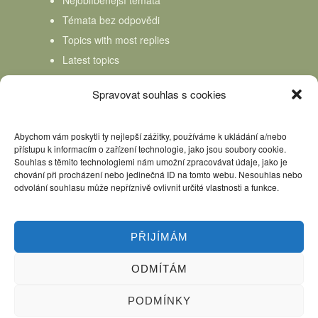
Témata bez odpovědi
Topics with most replies
Latest topics
Topics Freshness
Spravovat souhlas s cookies
Abychom vám poskytli ty nejlepší zážitky, používáme k ukládání a/nebo
přístupu k informacím o zařízení technologie, jako jsou soubory cookie.
Souhlas s těmito technologiemi nám umožní zpracovávat údaje, jako je
chování při procházení nebo jedinečná ID na tomto webu. Nesouhlas nebo
odvolání souhlasu může nepříznivě ovlivnit určité vlastnosti a funkce.
PŘIJÍMÁM
ODMÍTÁM
Úvod
Kniha Domácí mlékař
Nápověda
Podpořte nás, děkujeme
PODMÍNKY
Copyright © 2026 Domácí mlékař. All rights reserved.