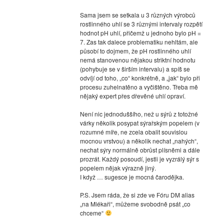
Sama jsem se setkala u 3 různých výrobců
rostlinného uhlí se 3 různými intervaly rozpětí
hodnot pH uhlí, přičemž u jednoho bylo pH =
7. Zas tak dalece problematiku nehltám, ale
působí to dojmem, že pH rostlinného uhlí
nemá stanovenou nějakou striktní hodnotu
(pohybuje se v širším intervalu) a spíš se
odvíjí od toho, „co“ konkrétně, a „jak“ bylo při
procesu zuhelnatěno a vyčištěno. Třeba mě
nějaký expert přes dřevěné uhlí opraví.
Není nic jednoduššího, než u sýrů z totožné
várky několik posypat sýrařským popelem (v
rozumné míře, ne zcela obalit souvislou
mocnou vrstvou) a několik nechat „nahých“,
nechat sýry normálně obrůst plísněmi a dále
prozrát. Každý posoudí, jestli je vyzrálý sýr s
popelem nějak výrazně jiný.
I když … sugesce je mocná čarodějka.
P.S. Jsem ráda, že si zde ve Fóru DM alias
„na Mlékaři“, můžeme svobodně psát „co
chceme“