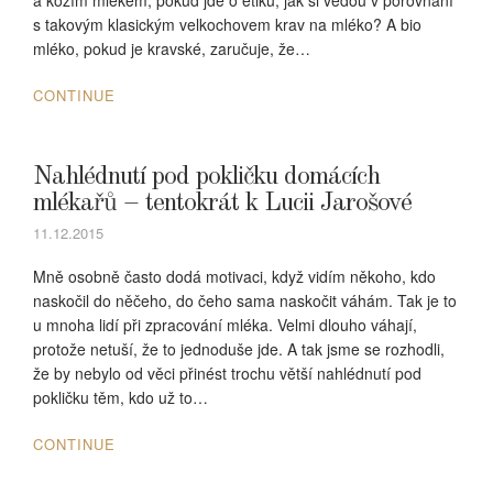
a kozím mlékem, pokud jde o etiku, jak si vedou v porovnání
s takovým klasickým velkochovem krav na mléko? A bio
mléko, pokud je kravské, zaručuje, že…
CONTINUE
Nahlédnutí pod pokličku domácích
mlékařů – tentokrát k Lucii Jarošové
11.12.2015
Mně osobně často dodá motivaci, když vidím někoho, kdo
naskočil do něčeho, do čeho sama naskočit váhám. Tak je to
u mnoha lidí při zpracování mléka. Velmi dlouho váhají,
protože netuší, že to jednoduše jde. A tak jsme se rozhodli,
že by nebylo od věci přinést trochu větší nahlédnutí pod
pokličku těm, kdo už to…
CONTINUE