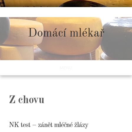
Skip
to
content
Domácí mlékař
MENU
Z chovu
NK test – zánět mléčné žlázy