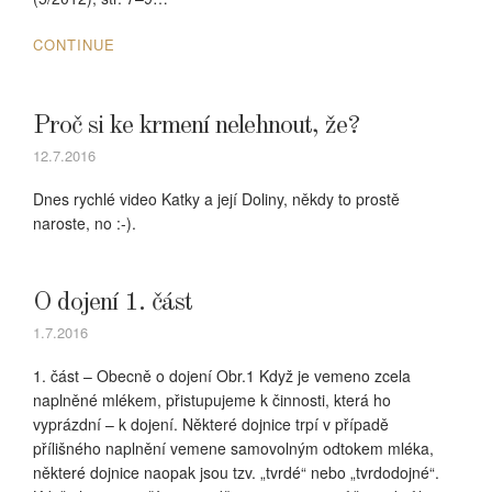
CONTINUE
Proč si ke krmení nelehnout, že?
12.7.2016
Dnes rychlé video Katky a její Doliny, někdy to prostě
naroste, no :-).
O dojení 1. část
1.7.2016
1. část – Obecně o dojení Obr.1 Když je vemeno zcela
naplněné mlékem, přistupujeme k činnosti, která ho
vyprázdní – k dojení. Některé dojnice trpí v případě
přílišného naplnění vemene samovolným odtokem mléka,
některé dojnice naopak jsou tzv. „tvrdé“ nebo „tvrdodojné“.