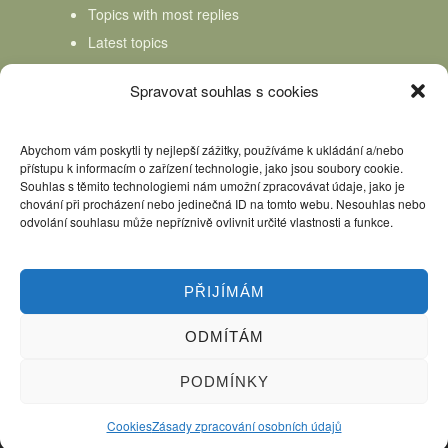
Topics with most replies
Latest topics
Topics Freshness
Spravovat souhlas s cookies
Abychom vám poskytli ty nejlepší zážitky, používáme k ukládání a/nebo
přístupu k informacím o zařízení technologie, jako jsou soubory cookie.
Souhlas s těmito technologiemi nám umožní zpracovávat údaje, jako je
chování při procházení nebo jedinečná ID na tomto webu. Nesouhlas nebo
odvolání souhlasu může nepříznivě ovlivnit určité vlastnosti a funkce.
PŘIJÍMÁM
ODMÍTÁM
Úvod
Kniha Domácí mlékař
Nápověda
Podpořte nás, děkujeme
PODMÍNKY
Copyright © 2026 Domácí mlékař. All rights reserved.
Cookies
Zásady zpracování osobních údajů