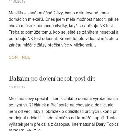
11.9.2018
Mastitis – zánět mléčné žlázy, často diskutované téma
domácích mlékařů. Dnes jsem měla možnost natočit, jak se
chová mléko z nemocné čtvrtky, když se aplikuje NK test.
Třeba to pomůže tomu, kdo se ještě se zánětem nesetkal a
potřebuje NK test odečítat. Kromě tohoto videa si můžete o
zánětu mléčné žlázy přečíst více v Mlékonoši…
CONTINUE
Balzám po dojení neboli post dip
16.8.2017
Mezi máslový speciál – sérii článků o domácí výrobě másla –
se nyní vklíží článek mířící spíše na chovatele dojnic, ale
není od věci, aby si obrázek o důležitosti určitých úkonů při
po dojení udělali i ti, kdo si mléko od farmářů kupují. Tento
výňatek jsem přeložila z časopisu International Dairy Topics
(5/2012), str. 7–9…