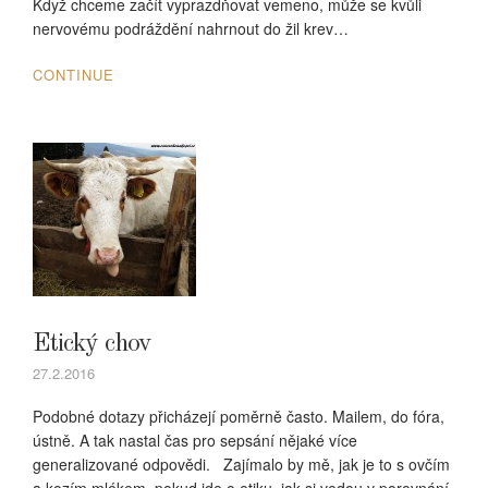
Když chceme začít vyprazdňovat vemeno, může se kvůli
nervovému podráždění nahrnout do žil krev…
CONTINUE
Etický chov
27.2.2016
Podobné dotazy přicházejí poměrně často. Mailem, do fóra,
ústně. A tak nastal čas pro sepsání nějaké více
generalizované odpovědi. Zajímalo by mě, jak je to s ovčím