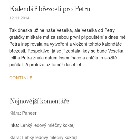
Kalendář březosti pro Petru
12.11.2014
Tak dneska už ne naše Veselka, ale Veselka od Petry,
grafičky mlékaře má za sebou první připouštění a dnes mě
Petra inspirovala na vytvoření a vložení tohoto kalendáře
březosti. Respektive, já se jí zeptala, kdy se bude Veselka
telit a Petra znala datum inseminace a chtěla to složitě
počítat. A protože už téměř deset let…
CONTINUE
Nejnovější komentáře
Klára
:
Paneer
Inka
:
Lehký ledový mléčný koktejl
Klára
:
Lehký ledový mléčný koktejl