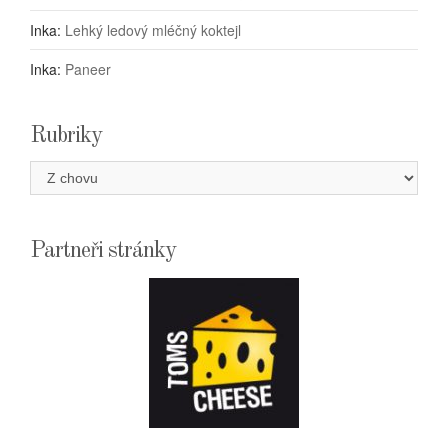
Inka
:
Lehký ledový mléčný koktejl
Inka
:
Paneer
Rubriky
Rubriky
Partneři stránky
E-