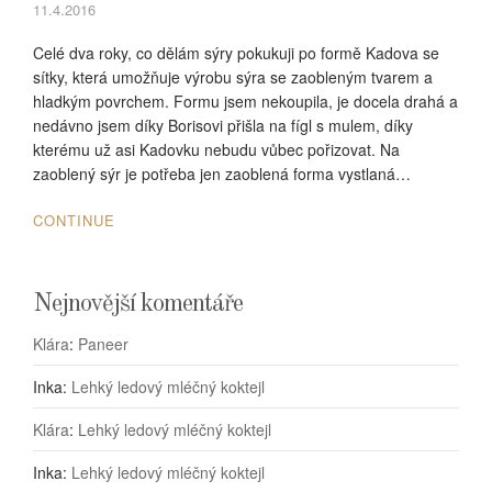
11.4.2016
Celé dva roky, co dělám sýry pokukuji po formě Kadova se
sítky, která umožňuje výrobu sýra se zaobleným tvarem a
hladkým povrchem. Formu jsem nekoupila, je docela drahá a
nedávno jsem díky Borisovi přišla na fígl s mulem, díky
kterému už asi Kadovku nebudu vůbec pořizovat. Na
zaoblený sýr je potřeba jen zaoblená forma vystlaná…
CONTINUE
Nejnovější komentáře
Klára
:
Paneer
Inka
:
Lehký ledový mléčný koktejl
Klára
:
Lehký ledový mléčný koktejl
Inka
:
Lehký ledový mléčný koktejl