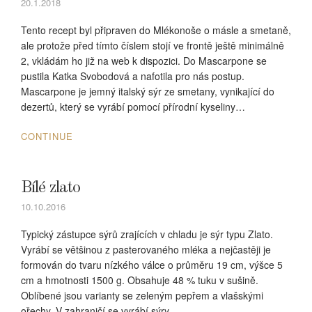
20.1.2018
Tento recept byl připraven do Mlékonoše o másle a smetaně,
ale protože před tímto číslem stojí ve frontě ještě minimálně
2, vkládám ho již na web k dispozici. Do Mascarpone se
pustila Katka Svobodová a nafotila pro nás postup.
Mascarpone je jemný italský sýr ze smetany, vynikající do
dezertů, který se vyrábí pomocí přírodní kyseliny…
CONTINUE
Bílé zlato
10.10.2016
Typický zástupce sýrů zrajících v chladu je sýr typu Zlato.
Vyrábí se většinou z pasterovaného mléka a nejčastěji je
formován do tvaru nízkého válce o průměru 19 cm, výšce 5
cm a hmotnosti 1500 g. Obsahuje 48 % tuku v sušině.
Oblíbené jsou varianty se zeleným pepřem a vlašskými
ořechy. V zahraničí se vyrábí sýry…