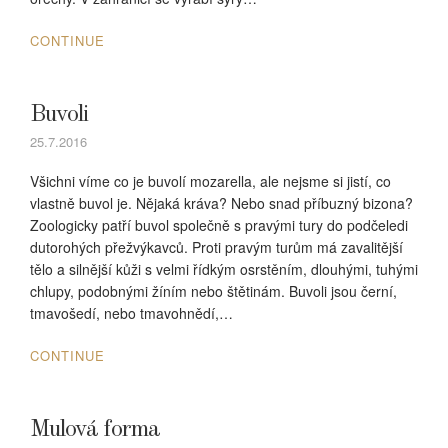
CONTINUE
Buvoli
25.7.2016
Všichni víme co je buvolí mozarella, ale nejsme si jistí, co
vlastně buvol je. Nějaká kráva? Nebo snad příbuzný bizona?
Zoologicky patří buvol společně s pravými tury do podčeledi
dutorohých přežvýkavců. Proti pravým turům má zavalitější
tělo a silnější kůži s velmi řídkým osrstěním, dlouhými, tuhými
chlupy, podobnými žíním nebo štětinám. Buvoli jsou černí,
tmavošedí, nebo tmavohnědí,…
CONTINUE
Mulová forma