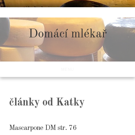
Skip
to
content
Domácí mlékař
MENU
články od Katky
Mascarpone DM str. 76