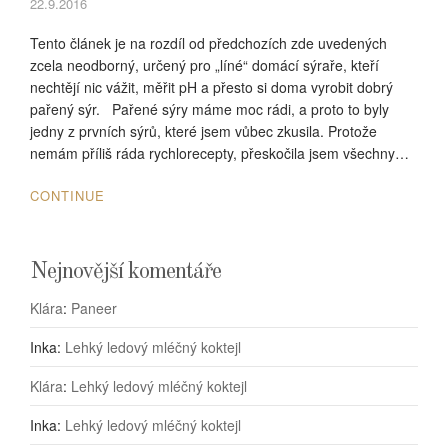
22.9.2016
Tento článek je na rozdíl od předchozích zde uvedených
zcela neodborný, určený pro „líné“ domácí sýraře, kteří
nechtějí nic vážit, měřit pH a přesto si doma vyrobit dobrý
pařený sýr. Pařené sýry máme moc rádi, a proto to byly
jedny z prvních sýrů, které jsem vůbec zkusila. Protože
nemám příliš ráda rychlorecepty, přeskočila jsem všechny…
CONTINUE
Nejnovější komentáře
Klára
:
Paneer
Inka
:
Lehký ledový mléčný koktejl
Klára
:
Lehký ledový mléčný koktejl
Inka
:
Lehký ledový mléčný koktejl