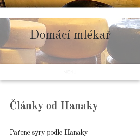
Skip
to
content
Domácí mlékař
MENU
Články od Hanaky
Pařené sýry podle Hanaky