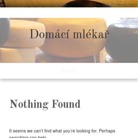
Skip
to
content
Domácí mlékař
MENU
Nothing Found
It seems we can’t find what you’re looking for. Perhaps
searching can help.