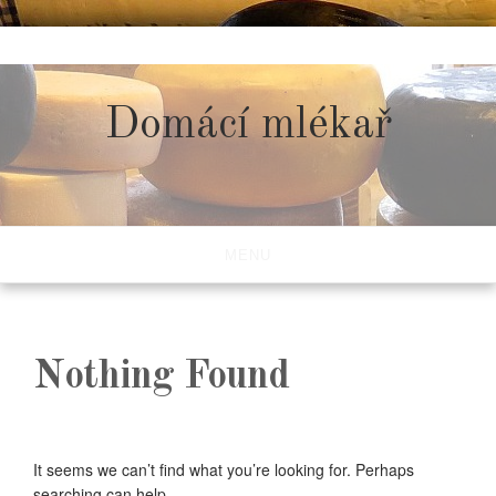
Skip
to
content
Domácí mlékař
MENU
Nothing Found
It seems we can’t find what you’re looking for. Perhaps
searching can help.