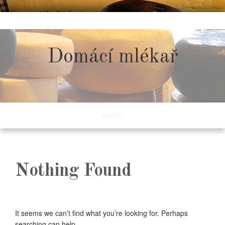
Skip
to
content
Domácí mlékař
MENU
Nothing Found
It seems we can’t find what you’re looking for. Perhaps
searching can help.