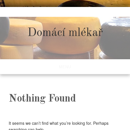
Skip
to
content
Domácí mlékař
MENU
Nothing Found
It seems we can’t find what you’re looking for. Perhaps
searching can help.