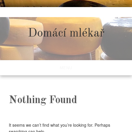
Skip
to
content
Domácí mlékař
MENU
Nothing Found
It seems we can’t find what you’re looking for. Perhaps
searching can help.