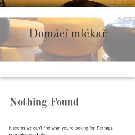
Skip
to
content
Domácí mlékař
MENU
Nothing Found
It seems we can’t find what you’re looking for. Perhaps
searching can help.