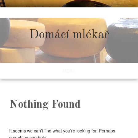
Skip
to
content
Domácí mlékař
MENU
Nothing Found
It seems we can’t find what you’re looking for. Perhaps
searching can help.