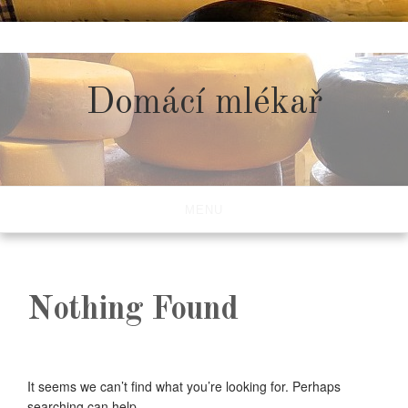
Skip
to
content
Domácí mlékař
MENU
Nothing Found
It seems we can’t find what you’re looking for. Perhaps
searching can help.