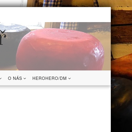
ř
O NÁS
HEROHERO/DM