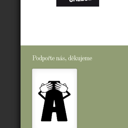
E-
SHOPTOMSCHEESE
Podpořte nás, děkujeme