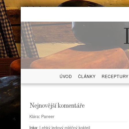
Skip
to
content
ÚVOD
ČLÁNKY
RECEPTURY
Nejnovější komentáře
Klára
:
Paneer
Inka
:
Lehký ledový mléčný koktejl