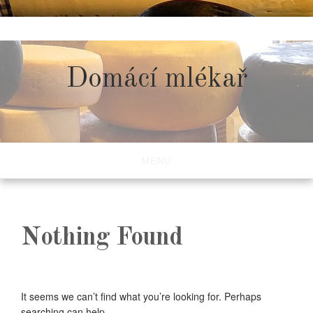
Skip
to
content
Domácí mlékař
MENU
Nothing Found
It seems we can’t find what you’re looking for. Perhaps
searching can help.