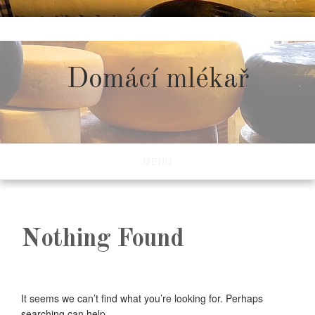
Skip
to
content
Domácí mlékař
MENU
Nothing Found
It seems we can’t find what you’re looking for. Perhaps
searching can help.