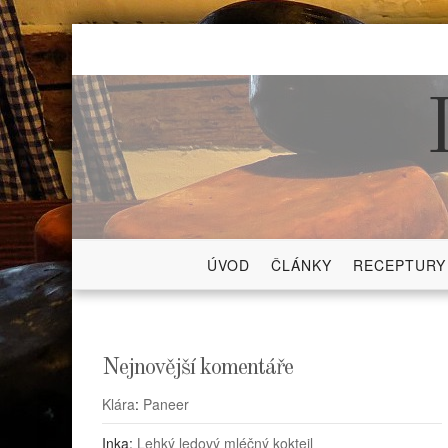
Skip
to
content
ÚVOD
ČLÁNKY
RECEPTURY
Nejnovější komentáře
Klára
:
Paneer
Inka
:
Lehký ledový mléčný koktejl