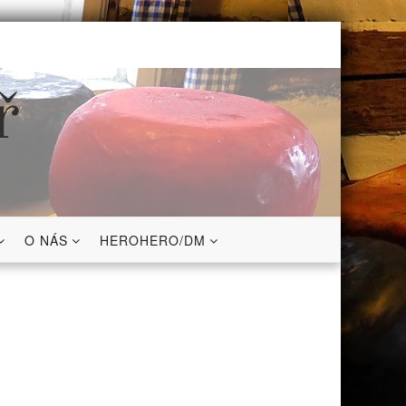
ř
O NÁS
HEROHERO/DM