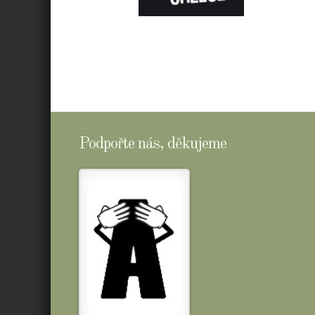
E-
SHOPTOMSCHEESE
Podpořte nás, děkujeme