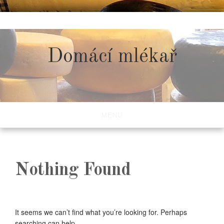
Skip
to
content
Domácí mlékař
MENU
Nothing Found
It seems we can’t find what you’re looking for. Perhaps
searching can help.