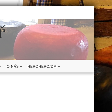
ř
O NÁS
HEROHERO/DM