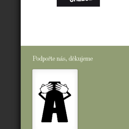
E-
SHOPTOMSCHEESE
Podpořte nás, děkujeme