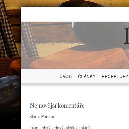
Skip
to
content
ÚVOD
ČLÁNKY
RECEPTURY
Nejnovější komentáře
Klára
:
Paneer
Inka
:
Lehký ledový mléčný koktejl