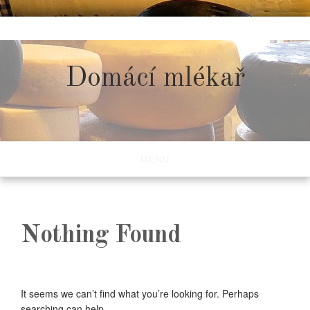
Skip
to
content
Domácí mlékař
MENU
Nothing Found
It seems we can’t find what you’re looking for. Perhaps
searching can help.