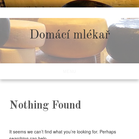
Skip
to
content
Domácí mlékař
MENU
Nothing Found
It seems we can’t find what you’re looking for. Perhaps
searching can help.