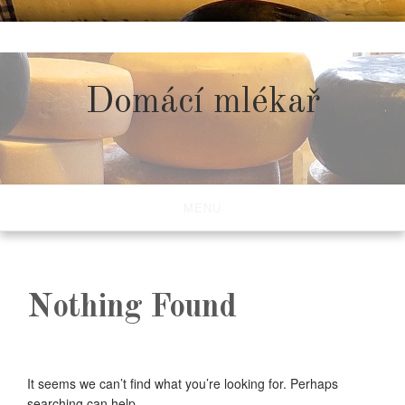
Skip
to
content
Domácí mlékař
MENU
Nothing Found
It seems we can’t find what you’re looking for. Perhaps
searching can help.