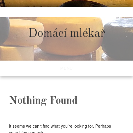
Skip
to
content
Domácí mlékař
MENU
Nothing Found
It seems we can’t find what you’re looking for. Perhaps
searching can help.