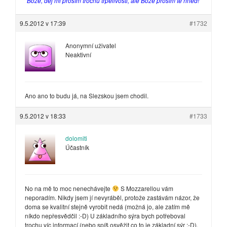
"Bože, dej mi prosím trochu trpělivosti, ale Bože prosím tě hned!"
9.5.2012 v 17:39
#1732
Anonymní uživatel
Neaktivní
Ano ano to budu já, na Slezskou jsem chodil.
9.5.2012 v 18:33
#1733
dolomiti
Účastník
No na mě to moc nenechávejte
S Mozzarellou vám
neporadím. Nikdy jsem jí nevyráběl, protože zastávám názor, že
doma se kvalitní stejně vyrobit nedá (možná jo, ale zatím mě
níkdo nepřesvědčil :-D) U základního sýra bych potřeboval
trochu víc informací (nebo spíš osvěžit co to je základní sýr :-D),