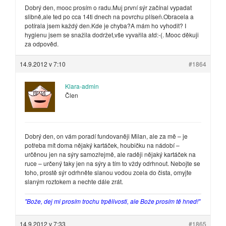
Dobrý den, mooc prosím o radu.Muj první sýr začínal vypadat
slibně,ale ted po cca 14ti dnech na povrchu plíseň.Obracela a
potírala jsem každý den.Kde je chyba?A mám ho vyhodit? I
hygienu jsem se snažila dodržet,vše vyvařila atd:-(. Mooc děkuji
za odpověd.
14.9.2012 v 7:10
#1864
Klara-admin
Člen
Dobrý den, on vám poradí fundovaněji Milan, ale za mě – je
potřeba mít doma nějaký kartáček, houbičku na nádobí –
určěnou jen na sýry samozřejmě, ale raději nějaký kartáček na
ruce – určený taky jen na sýry a tím to vždy odrhnout. Nebojte se
toho, prostě sýr odrhněte slanou vodou zcela do čista, omyjte
slaným roztokem a nechte dále zrát.
"Bože, dej mi prosím trochu trpělivosti, ale Bože prosím tě hned!"
14.9.2012 v 7:33
#1865