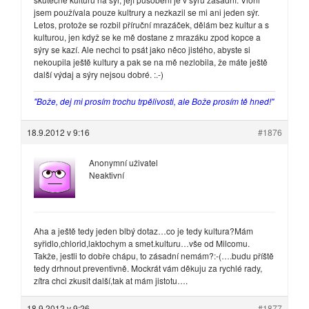
jsem používala pouze kultrury a nezkazil se mi ani jeden sýr.
Letos, protože se rozbil příruční mrazáček, dělám bez kultur a s
kulturou, jen když se ke mě dostane z mrazáku zpod kopce a
sýry se kazí. Ale nechci to psát jako něco jistého, abyste si
nekoupila ještě kultury a pak se na mě nezlobila, že máte ještě
další výdaj a sýry nejsou dobré. :.-)
"Bože, dej mi prosím trochu trpělivosti, ale Bože prosím tě hned!"
18.9.2012 v 9:16
#1876
Anonymní uživatel
Neaktivní
Aha a ještě tedy jeden blbý dotaz…co je tedy kultura?Mám
syřidlo,chlorid,laktochym a smet.kulturu…vše od Milcomu.
Takže, jestli to dobře chápu, to zásadní nemám?:-(….budu příště
tedy drhnout preventivně. Mockrát vám děkuju za rychlé rady,
zítra chci zkusit další,tak at mám jistotu….
18.9.2012 v 9:26
#1877