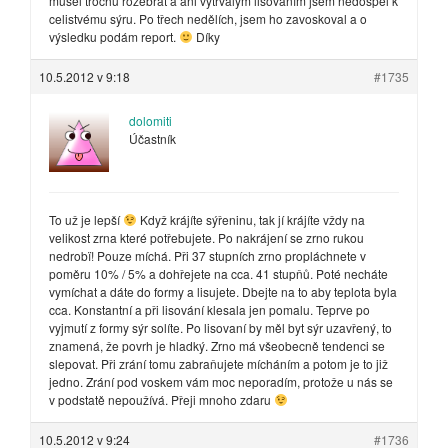
musel trochu rozebrat a ani vytrvalým lisováním jsem nedospěl k
celistvému sýru. Po třech nedělích, jsem ho zavoskoval a o
výsledku podám report.
Díky
10.5.2012 v 9:18
#1735
dolomiti
Účastník
To už je lepší
Když krájíte sýřeninu, tak jí krájíte vždy na
velikost zrna které potřebujete. Po nakrájení se zrno rukou
nedrobï! Pouze míchá. Při 37 stupních zrno propláchnete v
poměru 10% / 5% a dohřejete na cca. 41 stupňů. Poté necháte
vymíchat a dáte do formy a lisujete. Dbejte na to aby teplota byla
cca. Konstantní a při lisování klesala jen pomalu. Teprve po
vyjmutí z formy sýr solíte. Po lisovaní by měl byt sýr uzavřený, to
znamená, že povrh je hladký. Zrno má všeobecně tendenci se
slepovat. Při zrání tomu zabraňujete mícháním a potom je to již
jedno. Zrání pod voskem vám moc neporadím, protože u nás se
v podstatě nepoužívá. Přeji mnoho zdaru
10.5.2012 v 9:24
#1736