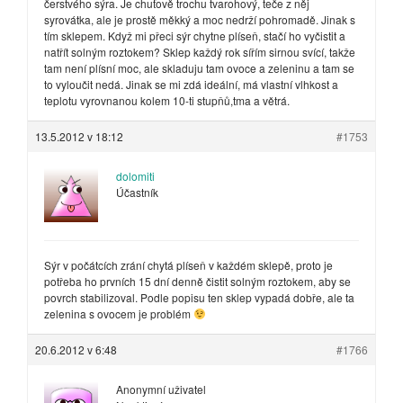
čerstvého sýra. Je chuťově trochu tvarohový, teče z něj
syrovátka, ale je prostě měkký a moc nedrží pohromadě. Jinak s
tím sklepem. Když mi přeci sýr chytne plíseň, stačí ho vyčistit a
natřít solným roztokem? Sklep každý rok sířím sirnou svící, takže
tam není plísní moc, ale skladuju tam ovoce a zeleninu a tam se
to vyloučit nedá. Jinak se mi zdá ideální, má vlastní vlhkost a
teplotu vyrovnanou kolem 10-ti stupňů,tma a větrá.
13.5.2012 v 18:12
#1753
dolomiti
Účastník
Sýr v počátcích zrání chytá plíseň v každém sklepě, proto je
potřeba ho prvních 15 dní denně čistit solným roztokem, aby se
povrch stabilizoval. Podle popisu ten sklep vypadá dobře, ale ta
zelenina s ovocem je problém
20.6.2012 v 6:48
#1766
Anonymní uživatel