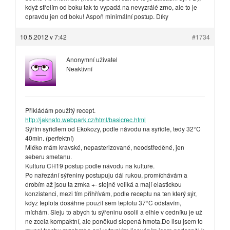
když střelím od boku tak to vypadá na nevyzrálé zrno, ale to je
opravdu jen od boku! Aspoň minimální postup. Díky
10.5.2012 v 7:42
#1734
Anonymní uživatel
Neaktivní
Přikládám použitý recept.
http://jaknato.webpark.cz/html/basicrec.html
Sýřím syřidlem od Ekokozy, podle návodu na syřídle, tedy 32°C
40min. (perfektní)
Mléko mám kravské, nepasterizované, neodstředěné, jen
seberu smetanu.
Kulturu CH19 postup podle návodu na kultuře.
Po nařezání sýřeniny postupuju dál rukou, promíchávám a
drobím až jsou ta zrnka +- stejně veliká a mají elastickou
konzistenci, mezi tím přihřívám, podle receptu na ten který sýr,
když teplota dosáhne použil sem teplotu 37°C odstavím,
míchám. Sleju to abych tu sýřeninu osolil a elhle v cedníku je už
ne zcela kompaktní, ale poněkud slepená hmota.Do lisu jsem to