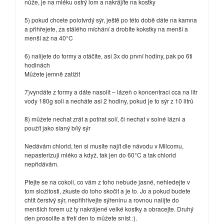
nůže, je na mléku ostrý lom a nakrájíte na kostky
5) pokud chcete polotvrdý sýr, ještě po této době dáte na kamna
a přihřejete, za stálého míchání a drobíte kokstky na menší a
menší až na 40°C
6) nalijete do formy a otáčíte, asi 3x do první hodiny, pak po 6ti
hodinách
Můžete jemně zatížit
7)vyndáte z formy a dáte nasolit – lázeň o koncentraci cca na litr
vody 180g soli a necháte asi 2 hodiny, pokud je to sýr z 10 litrů
8) můžete nechat zrát a potírat solí, či nechat v solné lázni a
použít jako slaný bílý sýr
Nedávám chlorid, ten si musíte najít dle návodu v Milcomu,
nepasterizuji mléko a když, tak jen do 60°C a tak chlorid
nepřidávám.
Ptejte se na cokoli, co vám z toho nebude jasné, nehledejte v
tom složitosti, zkuste do toho skočit a je to. Jo a pokud budete
chtít čerstvý sýr, nepřihřívejte sýřeninu a rovnou nalijte do
menších forem už ty nakrájené velké kostky a obracejte. Druhý
den prosolíte a třetí den to můžete sníst :).