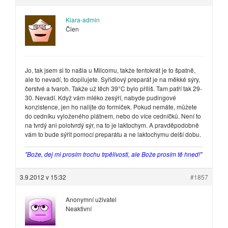
Klara-admin
Člen
Jo, tak jsem si to našla u Milcomu, takže tentokrát je to špatně,
ale to nevadí, to dopilujete. Syřidlový preparát je na měkké sýry,
čerstvé a tvaroh. Takže už těch 39°C bylo příliš. Tam patří tak 29-
30. Nevadí. Když vám mléko zesýří, nabyde pudingové
konzistence, jen ho nalijte do formiček. Pokud nemáte, můžete
do cedníku vyloženého plátnem, nebo do více cedníčků. Není to
na tvrdý ani polotvrdý sýr, na to je laktochym. A pravděpodobně
vám to bude sýřit pomocí preparátu a ne laktochymu delší dobu.
"Bože, dej mi prosím trochu trpělivosti, ale Bože prosím tě hned!"
3.9.2012 v 15:32
#1857
Anonymní uživatel
Neaktivní