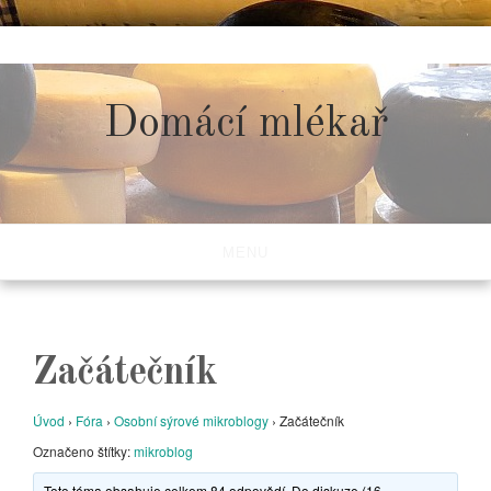
Skip
to
content
Domácí mlékař
MENU
Začátečník
Úvod
›
Fóra
›
Osobní sýrové mikroblogy
›
Začátečník
Označeno štítky:
mikroblog
Toto téma obsahuje celkem 84 odpovědí. Do diskuze (16