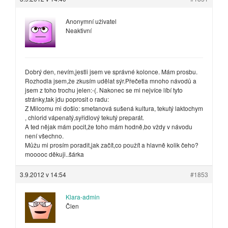
Anonymní uživatel
Neaktivní
Dobrý den, nevím,jestli jsem ve správné kolonce. Mám prosbu.
Rozhodla jsem,že zkusím udělat sýr.Přečetla mnoho návodů a
jsem z toho trochu jelen:-(. Nakonec se mi nejvíce líbí tyto
stránky,tak jdu poprosit o radu:
Z Milcomu mi došlo: smetanová sušená kultura, tekutý laktochym
, chlorid vápenatý,syřidlový tekutý preparát.
A ted nějak mám pocit,že toho mám hodně,bo vždy v návodu
není všechno.
Můžu mi prosím poradit,jak začít,co použít a hlavně kolik čeho?
mooooc děkuji..šárka
3.9.2012 v 14:54
#1853
Klara-admin
Člen