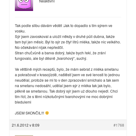
Neaktivní
Tak podle slibu dávám vědět :Jak to dopadlo s tím sýrem ve
vosku.
Sýr jsem zavoskoval a uložil někdy v druhé půli dubna, takže
tam byl jen měsíc. Byl to sýr ze čtyř litrů mléka, takže nic velkého.
No očekávání nijak nepředčil.
Stran chuť,vůně a barva dobrý, takže bych řekl, že zrání
fungovalo, ale byl děsně „tvarohový“, suchý.
Ve většině mých receptů, bylo, že mám sebrat z mléka smetanu
a pokračovat v krasojízdě, naštěstí jsem ve své lenosti to jednou
neudělal, protože se mi to v den zpracování smíchalo a tak sem
na smetanu nedosáhl, udělal jsem sýr z mléka tak jak bylo,
pěkně se smetanou. Tak dobrý sýr jsem už dlouho nejedl. Chci
tím říct, že s těmi nízkotučnými tvarohovými ne moc dobrými
bledulemi
JSEM SKONČIL!!!
21.6.2012 v 8:09
#1768