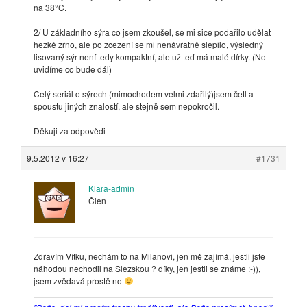
na 38°C.
2/ U základního sýra co jsem zkoušel, se mi sice podařilo udělat
hezké zrno, ale po zcezení se mi nenávratně slepilo, výsledný
lisovaný sýr není tedy kompaktní, ale už teď má malé dírky. (No
uvidíme co bude dál)
Celý seriál o sýrech (mimochodem velmi zdařilý)jsem četl a
spoustu jiných znalostí, ale stejně sem nepokročil.
Děkuji za odpovědi
9.5.2012 v 16:27
#1731
Klara-admin
Člen
Zdravím Vítku, nechám to na Milanovi, jen mě zajímá, jestli jste
náhodou nechodil na Slezskou ? díky, jen jestli se známe :-)),
jsem zvědavá prostě no