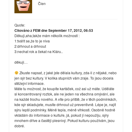
Člen
Quote:
Citováno z FEM dne September 17, 2012, 06:53
Děkuji,aha,takže mám několik možností :
1:tvářit se,že to je niva
2:drhnout a drhnout
3:nechat rok a čekat na Kláru..
děkuji…
Zkuste napsat, z jaké jste dělala kultury, zda-li z nějaké, nebo
jen sýr bez kultury. V kolika stupních vám zraje. To jsou docela
stěžejní informace.
Máte tu možnost, že koupíte kartáček, což asi už máte. Uděláte
si koncentrovaný roztok, ale ne jeden na všechna omývání, ale
na každé trochu nového. A víte pro příště, že v těch podmínkách,
kde sýr skladujete, musíte drhnout už preventivně. Lépe je, najít
sýru lepší podmínky. Méně tepla, méně vlhkosti. Osobně hodně
vkládám do informace o kultuře, já, pokud jí nepoužiju, sýry
mnohem dříve a častěji plesnivý. Pokud kulturu používám, jsou
dobré.