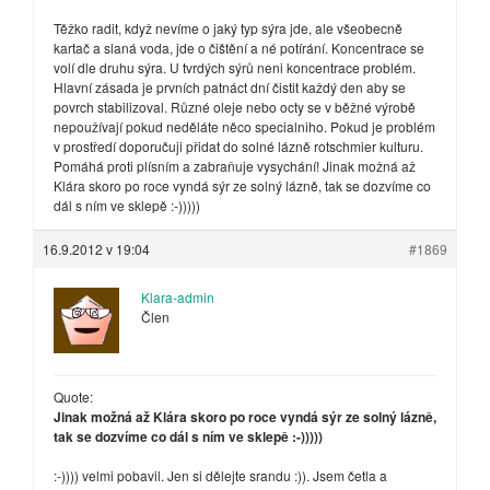
Těžko radit, když nevíme o jaký typ sýra jde, ale všeobecně
kartač a slaná voda, jde o čištění a né potírání. Koncentrace se
volí dle druhu sýra. U tvrdých sýrů neni koncentrace problém.
Hlavní zásada je prvních patnáct dní čistit každý den aby se
povrch stabilizoval. Různé oleje nebo octy se v běžné výrobě
nepoužívají pokud neděláte něco specialniho. Pokud je problém
v prostředí doporučuji přidat do solné lázně rotschmier kulturu.
Pomáhá proti plísním a zabraňuje vysychání! Jinak možná až
Klára skoro po roce vyndá sýr ze solný lázně, tak se dozvíme co
dál s ním ve sklepě :-)))))
16.9.2012 v 19:04
#1869
Klara-admin
Člen
Quote:
Jinak možná až Klára skoro po roce vyndá sýr ze solný lázně,
tak se dozvíme co dál s ním ve sklepě :-)))))
:-)))) velmi pobavil. Jen si dělejte srandu :)). Jsem četla a