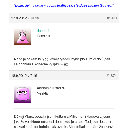
"Bože, dej mi prosím trochu trpělivosti, ale Bože prosím tě hned!"
17.9.2012 v 18:19
#1873
dolomiti
Účastník
No to já čekám taky ;-)) dvacátýhodruhýho jdou krávy dolů, tak
se dočkám a konečně vyspím :-)))))
18.9.2012 v 7:16
#1874
Anonymní uživatel
Neaktivní
Děkuji Kláro, použila jsem kulturu z Milcomu. Skladovala jsem
jakože ve sklepě-místnost doma,kde je chlad. Ted jsem to odrhla
a zkusila dát do lednice,tak uvidím. Moc děkuji doufám,že druhý