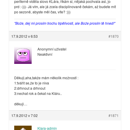
periferně viděla slovo KLára, říkám si, nějaká pochvala asi, jo
prd :-)))- Já vím, ale já zcela disciplinovaně čekám, až budete mít
po sezoně, abyste měl čas, víte? :)))
"Bože, dej mi prosím trochu trpělivosti, ale Bože prosím tě hned!"
17.9.2012 v 6:53
#1870
Anonymní uživatel
Neaktivní
Děkuji,aha,takže mám několik možností :
1:tvářit se,že to je niva
2:drhnout a drhnout
3:nechat rok a čekat na Kláru..
děkuji…
17.9.2012 v 7:02
#1871
Klara-admin