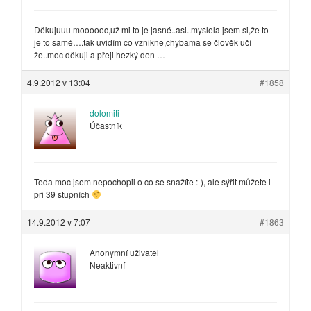
Děkujuuu moooooc,už mi to je jasné..asi..myslela jsem si,že to
je to samé….tak uvidím co vznikne,chybama se člověk učí
že..moc děkuji a přeji hezký den …
4.9.2012 v 13:04
#1858
dolomiti
Účastník
Teda moc jsem nepochopil o co se snažíte :-), ale sýřit můžete i
při 39 stupních
14.9.2012 v 7:07
#1863
Anonymní uživatel
Neaktivní