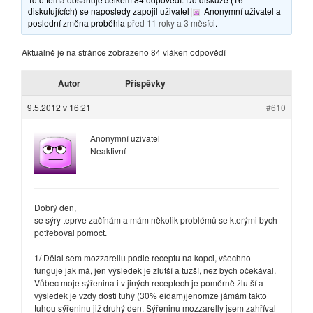
diskutujících) se naposledy zapojil uživatel
Anonymní uživatel
a
poslední změna proběhla
před 11 roky a 3 měsíci
.
Aktuálně je na stránce zobrazeno 84 vláken odpovědí
Autor
Příspěvky
9.5.2012 v 16:21
#610
Anonymní uživatel
Neaktivní
Dobrý den,
se sýry teprve začínám a mám několik problémů se kterými bych
potřeboval pomoct.
1/ Dělal sem mozzarellu podle receptu na kopci, všechno
funguje jak má, jen výsledek je žlutší a tužší, než bych očekával.
Vůbec moje sýřenina i v jiných receptech je poměrně žlutší a
výsledek je vždy dosti tuhý (30% eidam)jenomže jámám takto
tuhou sýřeninu již druhý den. Sýřeninu mozzarelly jsem zahříval