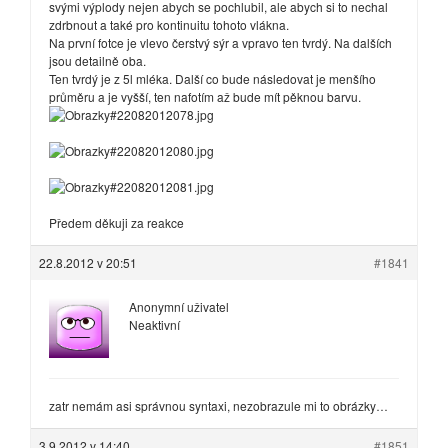
svými výplody nejen abych se pochlubil, ale abych si to nechal
zdrbnout a také pro kontinuitu tohoto vlákna.
Na první fotce je vlevo čerstvý sýr a vpravo ten tvrdý. Na dalších
jsou detailně oba.
Ten tvrdý je z 5l mléka. Další co bude následovat je menšího
průměru a je vyšší, ten nafotím až bude mít pěknou barvu.
Předem děkuji za reakce
22.8.2012 v 20:51
#1841
Anonymní uživatel
Neaktivní
zatr nemám asi správnou syntaxi, nezobrazule mi to obrázky…
3.9.2012 v 14:40
#1851