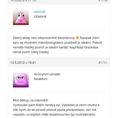
dolomiti
Účastník
Žádný sklep není stoprocentně bezplísňový
Naopak zrání
sýru ve vhodném mikrobiologickem prostředí je ideální. Pokud
nemáte hladký povrch je ideální kartáč. Například Graukäse
nemá povrh nikdy hladký.
13.5.2012 v 16:41
#1751
Anonymní uživatel
Neaktivní
Moc děkuju za odpovědi.
Vyzkoušel jsem Klářin čerstvý sýr. Výsledek je velmi chutný a
řekl bych, že se povedl přesně podle předpokladu. Jen mě
napadlo, co kdybch chtěl dosáhnout ten typ roztíratelného