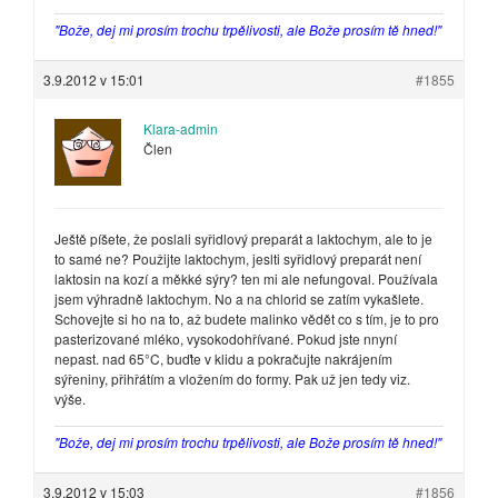
"Bože, dej mi prosím trochu trpělivosti, ale Bože prosím tě hned!"
3.9.2012 v 15:01
#1855
Klara-admin
Člen
Ještě píšete, že poslali syřidlový preparát a laktochym, ale to je
to samé ne? Použijte laktochym, jeslti syřidlový preparát není
laktosin na kozí a měkké sýry? ten mi ale nefungoval. Používala
jsem výhradně laktochym. No a na chlorid se zatím vykašlete.
Schovejte si ho na to, až budete malinko vědět co s tím, je to pro
pasterizované mléko, vysokodohřívané. Pokud jste nnyní
nepast. nad 65°C, buďte v klidu a pokračujte nakrájením
sýřeniny, přihřátím a vložením do formy. Pak už jen tedy viz.
výše.
"Bože, dej mi prosím trochu trpělivosti, ale Bože prosím tě hned!"
3.9.2012 v 15:03
#1856