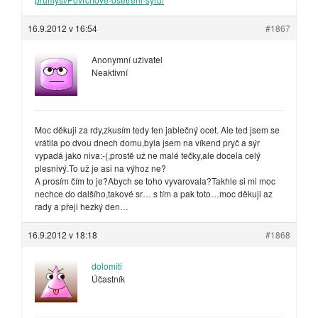
16.9.2012 v 16:54
#1867
Anonymní uživatel
Neaktivní
Moc děkuji za rdy,zkusím tedy ten jablečný ocet. Ale ted jsem se
vrátila po dvou dnech domu,byla jsem na víkend pryč a sýr
vypadá jako niva:-(,prostě už ne malé tečky,ale docela celý
plesnivý.To už je asi na výhoz ne?
A prosím čím to je?Abych se toho vyvarovala?Takhle si mi moc
nechce do dalšího,takové sr… s tím a pak toto…moc děkuji az
rady a přeji hezký den…
16.9.2012 v 18:18
#1868
dolomiti
Účastník