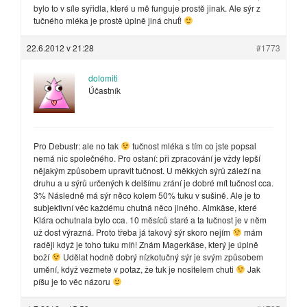
bylo to v síle syřidla, které u mě funguje prostě jinak. Ale sýr z
tučného mléka je prostě úplně jiná chuť!
22.6.2012 v 21:28
#1773
dolomiti
Účastník
Pro Debustr: ale no tak
tučnost mléka s tím co jste popsal
nemá nic společného. Pro ostaní: při zpracování je vždy lepší
nějakým způsobem upravit tučnost. U měkkých sýrů záleží na
druhu a u sýrů určených k delšímu zrání je dobré mít tučnost cca.
3% Následně má sýr něco kolem 50% tuku v sušině. Ale je to
subjektivní věc každému chutná něco jiného. Almkäse, které
Klára ochutnala bylo cca. 10 měsíců staré a ta tučnost je v něm
už dost výrazná. Proto třeba já takový sýr skoro nejím
mám
raději když je toho tuku míň! Znám Magerkäse, který je úplně
boží
Udělat hodně dobrý nízkotučný sýr je svým způsobem
umění, když vezmete v potaz, že tuk je nositelem chuti
Jak
píšu je to věc názoru