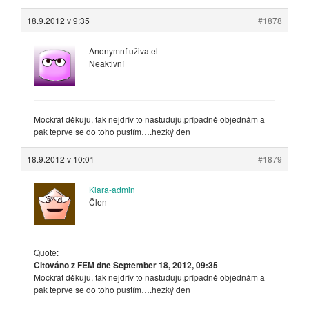
18.9.2012 v 9:35
#1878
Anonymní uživatel
Neaktivní
Mockrát děkuju, tak nejdřív to nastuduju,případně objednám a
pak teprve se do toho pustím….hezký den
18.9.2012 v 10:01
#1879
Klara-admin
Člen
Quote:
Citováno z FEM dne September 18, 2012, 09:35
Mockrát děkuju, tak nejdřív to nastuduju,případně objednám a
pak teprve se do toho pustím….hezký den