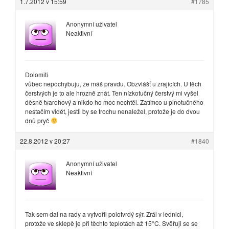
1.7.2012 v 15:59
#1785
Anonymní uživatel
Neaktivní
Dolomiti
vůbec nepochybuju, že máš pravdu. Obzvlášť u zrajících. U těch
čerstvých je to ale hrozně znát. Ten nízkotučný čerstvý mi vyšel
děsně tvarohový a nikdo ho moc nechtěl. Zatímco u plnotučného
nestačím vidět, jestli by se trochu nenaležel, protože je do dvou
dnů pryč
22.8.2012 v 20:27
#1840
Anonymní uživatel
Neaktivní
Tak sem dal na rady a vytvořil polotvrdý sýr. Zrál v lednici,
protože ve sklepě je při těchto teplotách až 15°C. Svěřuji se se