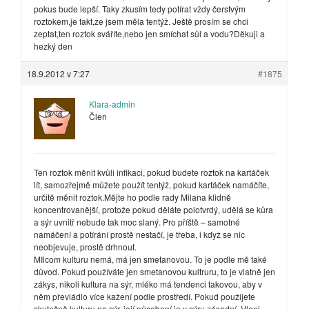
pokus bude lepší. Taky zkusím tedy potírat vždy čerstvým
roztokem,je fakt,že jsem měla tentýž. Ještě prosím se chci
zeptat,ten roztok sváříte,nebo jen smíchat sůl a vodu?Děkuji a
hezký den
18.9.2012 v 7:27
#1875
Klara-admin
Člen
Ten roztok měnit kvůli infikaci, pokud budete roztok na kartáček
lít, samozřejmě můžete použít tentýž, pokud kartáček namáčíte,
určitě měnit roztok.Mějte ho podle rady Milana klidně
koncentrovanější, protože pokud děláte polotvrdý, udělá se kůra
a sýr uvnitř nebude tak moc slaný. Pro příště – samotné
namáčení a potírání prostě nestačí, je třeba, i když se nic
neobjevuje, prostě drhnout.
MIlcom kulturu nemá, má jen smetanovou. To je podle mě také
důvod. Pokud používáte jen smetanovou kultruru, to je vlatně jen
zákys, nikoli kultura na sýr, mléko má tendenci takovou, aby v
něm převládlo více kažení podle prostředí. Pokud použijete
skutečně kulturu na sýr, její působení je v sýru zásadní. Vloni