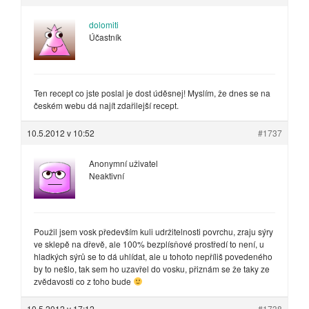
dolomiti
Účastník
Ten recept co jste poslal je dost úděsnej! Myslím, že dnes se na
českém webu dá najít zdařilejší recept.
10.5.2012 v 10:52
#1737
Anonymní uživatel
Neaktivní
Použil jsem vosk především kuli udržitelnosti povrchu, zraju sýry
ve sklepě na dřevě, ale 100% bezplísňové prostředí to není, u
hladkých sýrů se to dá uhlídat, ale u tohoto nepříliš povedeného
by to nešlo, tak sem ho uzavřel do vosku, přiznám se že taky ze
zvědavosti co z toho bude
10.5.2012 v 17:12
#1738