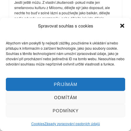
Jestli ještě můžu. Z vlastní zkušenosti- pokud máte jen
smetanovou kulturu z Milcomu, dělejte sýr jako doposud, ale
nechte ho buď v solné lázni a používejte jako balkán, dělejte
podle návodu na mozzarellu, nebo dělejte jak jste dělala
doposud, ale na snězení dříve. V tom případě je třeba přesně
Spravovat souhlas s cookies
vychytat syřidlo, aby sýr nevrzal mezi zuby a nebyl moc tvrdý, ale
ani čerstvý měkký a spotřeboval se do týdne od vyrobení. Známá
dělá pouze z Milcomu, ani nedává jejich smetanovou kulturu a
Abychom vám poskytli ty nejlepší zážitky, používáme k ukládání a/nebo
má výborný čerstvý polotvrdý sýr. Není zatím dostupná, napsala
přístupu k informacím o zařízení technologie, jako jsou soubory cookie.
jsem jí a až mi napíše, napíšu vám přesné míry syřidla na kolik
Souhlas s těmito technologiemi nám umožní zpracovávat údaje, jako je
litrů. To je sýr, který ona používá jako čerstvý i na chleba, je ke
chování při procházení nebo jedinečná ID na tomto webu. Nesouhlas nebo
krájení a strouhání, ale není vyzrálý, žlutý. Abyste mohla ve
odvolání souhlasu může nepříznivě ovlivnit určité vlastnosti a funkce.
vašich podmínkách dělat i do té doby, než si nastudujete o
kulturách a případně nějakou seženete.
Navíc, pokud máte možnost nějaké provizorní udírny, tyto čerstvé
PŘIJÍMÁM
sýry jsou vynikající uzené.
ODMÍTÁM
"Bože, dej mi prosím trochu trpělivosti, ale Bože prosím tě hned!"
PODMÍNKY
20.9.2012 v 11:16
#1880
Cookies
Zásady zpracování osobních údajů
Klara-admin
Člen