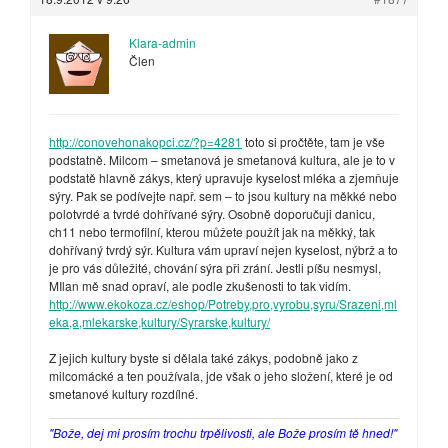
Klara-admin
Člen
http://conovehonakopci.cz/?p=4281
toto si pročtěte, tam je vše
podstatně. Milcom – smetanová je smetanová kultura, ale je to v
podstatě hlavně zákys, který upravuje kyselost mléka a zjemňuje
sýry. Pak se podívejte např. sem – to jsou kultury na měkké nebo
polotvrdé a tvrdé dohřívané sýry. Osobně doporučuji danicu,
ch11 nebo termofilní, kterou můžete použít jak na měkký, tak
dohřívaný tvrdý sýr. Kultura vám upraví nejen kyselost, nýbrž a to
je pro vás důležité, chování sýra při zrání. Jestli píšu nesmysl,
MIlan mě snad opraví, ale podle zkušenosti to tak vidím.
http://www.ekokoza.cz/eshop/Potreby,pro,vyrobu,syru/Srazeni,ml
eka,a,mlekarske,kultury/Syrarske,kultury/
Z jejich kultury byste si dělala také zákys, podobně jako z
milcomácké a ten používala, jde však o jeho složení, které je od
smetanové kultury rozdílné.
"Bože, dej mi prosím trochu trpělivosti, ale Bože prosím tě hned!"