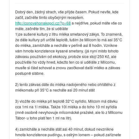
Dobrý den, žádný strach, vše přijde časem. Pokud nevíte, kde
začít, začněte tímto obyčejným receptem.
http://conovehonakopci.cz/?p=68
a nejdříve, pokud máte vše co
máte, začněte tím, že si uděláte
1)ze sušené kultury z litru mléka smetanový zákys. To znamená,
že dáte kultury při určité teplotě, tuším že Milcom to má asi 35°C
do mléka, zamícháte a necháte v peřině asi 8 hodin. Vznikne
vám hmota konzistence kysané smetany. (já nyní místo tohoto
zákvasu používám od ekokozy, protože sice stojí 250 Kč, ale
používáte ho vždy hned, kdežto ten co si uděláte z Milcomu,
musíte si část schovat a znovu zaočkovat další mléko a zákvas
postupně slábne.
2) tento zákvas dáte do mléka nadojeného nebo ohřátého z
mlékomatu při 35°C a necháte asi 20 minut stát
3) vložíte do mléka při teplotě 32°C syřidlo, Milcom má dávku
cca 1ml na 1l mléka. Takže 10l mléka a do toho 10 ml syřidla
(mně osobně nevyhovuje milcomácké pražské, ale to z MIlcomu
Tábor- u toho platí ten 1 ml na litr).
4) zamícháte a necháte stát asi 40 minut, dokud nevznikne
hmota konzistence pudingu, s ostrým lomem – pokud zaříznete