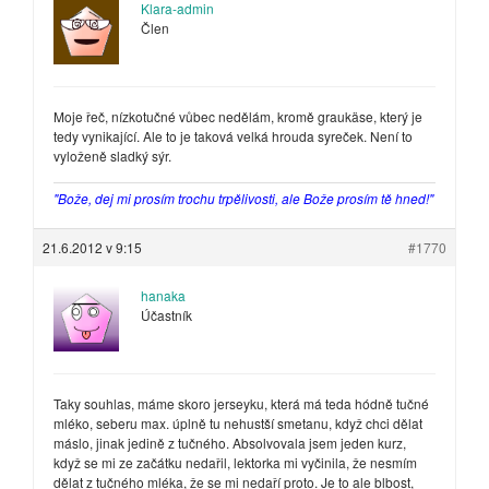
Klara-admin
Člen
Moje řeč, nízkotučné vůbec nedělám, kromě graukäse, který je
tedy vynikající. Ale to je taková velká hrouda syreček. Není to
vyloženě sladký sýr.
"Bože, dej mi prosím trochu trpělivosti, ale Bože prosím tě hned!"
21.6.2012 v 9:15
#1770
hanaka
Účastník
Taky souhlas, máme skoro jerseyku, která má teda hódně tučné
mléko, seberu max. úplně tu nehustší smetanu, když chci dělat
máslo, jinak jedině z tučného. Absolvovala jsem jeden kurz,
když se mi ze začátku nedařil, lektorka mi vyčinila, že nesmím
dělat z tučného mléka, že se mi nedaří proto. Je to ale blbost,