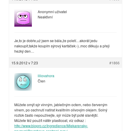
Anonymní uživatel
Neaktivní
Je,to je dobře,už jsem se bála,že poletí…akorát jedu
nakoupit,takže koupím sýrový kartáček:-)..moc děkuju a přeji
hezký den…
15.9.2012 v 7:23
#1866
liliovahora
Člen
Můžete omýt sýr vinným, jablečným octem, nebo červeným
vínem, po oschnutí natírat kvalitním olivovým olejem. Solný
roztok často nepoužívejte, sýr může být poté slanější.
Můžete též použít nátěr plasticoat, viz odkaz :
http://www.biopro.cz/Ingredience/Mlekarensky-
prumysl/Povrchove-osetreni-syru/