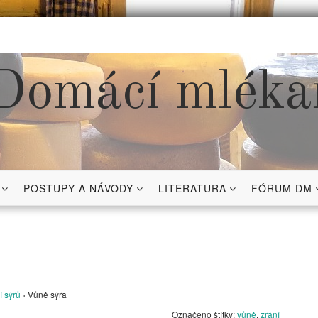
Domácí mléka
POSTUPY A NÁVODY
LITERATURA
FÓRUM DM
í sýrů
›
Vůně sýra
Označeno štítky:
vůně
,
zrání