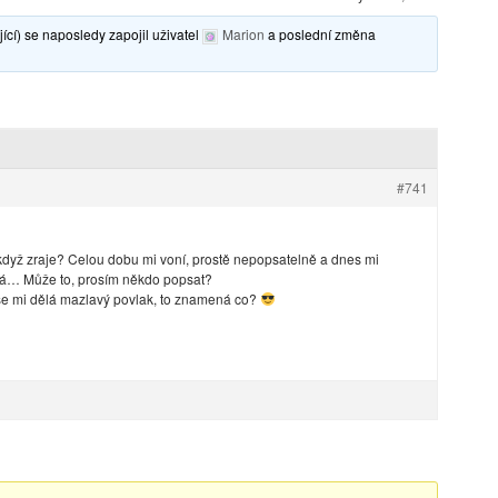
ící) se naposledy zapojil uživatel
Marion
a poslední změna
#741
 když zraje? Celou dobu mi voní, prostě nepopsatelně a dnes mi
emá… Může to, prosím někdo popsat?
 se mi dělá mazlavý povlak, to znamená co?