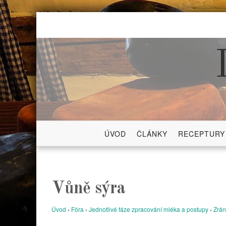
Skip
to
content
ÚVOD
ČLÁNKY
RECEPTURY
Vůně sýra
Úvod
›
Fóra
›
Jednotlivé fáze zpracování mléka a postupy
›
Zrán