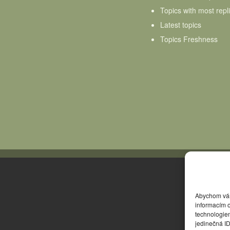
Topics with most repl
Latest topics
Topics Freshness
Abychom vám 
informacím o
technologie
jedinečná I