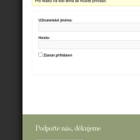
Pro reakci na toto téma se musíte přihlásit.
Uživatelské jméno:
Heslo:
Zůstat přihlášen
Podpořte nás, děkujeme