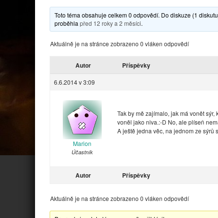
Toto téma obsahuje celkem 0 odpovědí. Do diskuze (1 diskutuj
proběhla
před 12 roky a 2 měsíci
.
Aktuálně je na stránce zobrazeno 0 vláken odpovědí
Autor
Příspěvky
6.6.2014 v 3:09
Tak by mě zajímalo, jak má vonět sýr,
voněl jako niva.:-D No, ale plíseň n
A ještě jedna věc, na jednom ze sýrů
Marion
Účastník
Autor
Příspěvky
Aktuálně je na stránce zobrazeno 0 vláken odpovědí