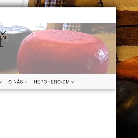
ř
O NÁS
HEROHERO/DM