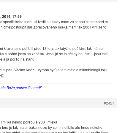
 2014, 17:59
o specifickeho mohu si tvrdit e aklady mam za sebou camembert mi
ych chtelpostoupit dal .zpracovaneho mleka mam tak 200 l vim ze to
vní krávu jsme pořídili před 13 lety, tak když to počítám, tak máme
ka a pořád jsem na začátku. Jestli já se to někdy naučim – jsou tací,
e a já pořád na startu.
e si pan -Václav Kněz – výroba sýrů a tam máte o mikrobiologii tolik,
)))
, ale Bože prosím tě hned!"
#2421
 l mlika nekdo porebuje 200 l mleka
a foru je tak malo reakci ne ze by se mi nelibilo ale hned nekoho
a jen chtel vedet reakci na neco a ne jen kritiku jde to i urcite jinak