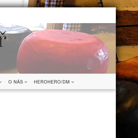
ř
O NÁS
HEROHERO/DM