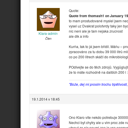
Quote:
Quote from thomash1 on January 19,
to mam prostudované myslel jsem nec
vysel uz Dvakrat polotvrdy taky jen b
nic neni ale je tam nejaka zrucnost
Klara-admin
ale dik a info
Člen
Kurňa, tak to já jsem břídil. Máňu – pr
zpracováno za tu dobu 39 000 litrů mlí
co po 200 litrech skáčí do mikrobiologi
POdívejte se do těch zdrojů. Vygůglujt
že to máte rozhodně na dalších 200 l :-
"Bože, dej mi prosím trochu trpělivosti
19.1.2014 v 18:45
Ono Klaro vite nekdo potrebuje 30000
Nechci byt chytry ale u vim proc zde n
utnout ze nic neumi zae je vse nesmysl j