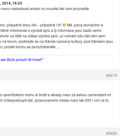
 2014, 16:53
 neco nastudovat anebo co muzete tak nam prozradte
oho, případně dvou lidí – případně i tří
Mé, pana domácího a
zištně informovat o výrobě sýrů a ty informace jsou často velmi
ahoře na liště na odkaz výroba sýrů, už nemám sílu dát vám sem
se na forum, podívejte se na článek nazvaný kultury, pod článkem jsou
cí, prostě trochu se porozhlédněte…..
, ale Bože prosím tě hned!"
#2419
o specifickeho mohu si tvrdit e aklady mam za sebou camembert mi
ych chtelpostoupit dal .zpracovaneho mleka mam tak 200 l vim ze to
#2420