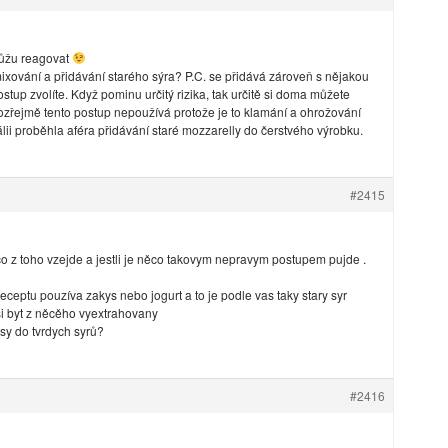
můžu reagovat
xování a přidávání starého sýra? P.C. se přidává zároveň s nějakou
stup zvolíte. Když pominu určitý rizika, tak určitě si doma můžete
ozřejmě tento postup nepoužívá protože je to klamání a ohrožování
tálii proběhla aféra přidávání staré mozzarelly do čerstvého výrobku.
#2415
 co z toho vzejde a jestli je něco takovym nepravym postupem pujde .
ceptu pouzíva zakys nebo jogurt a to je podle vas taky stary syr
si byt z něcěho vyextrahovany
asy do tvrdych syrů?
#2416