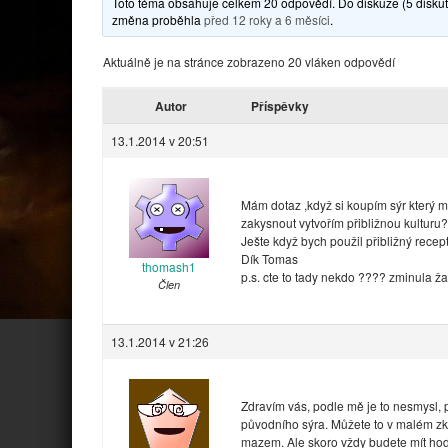
Toto téma obsahuje celkem 20 odpovědí. Do diskuze (5 diskutu
změna proběhla
před 12 roky a 6 měsíci
.
Aktuálně je na stránce zobrazeno 20 vláken odpovědí
Autor
Příspěvky
13.1.2014 v 20:51
Mám dotaz ,když si koupím sýr který 
zakysnout vytvořím přibližnou kulturu
Ješte když bych použil přibližný recept
Dík Tomas
thomash1
p.s. cte to tady nekdo ???? zminula 
Člen
13.1.2014 v 21:26
Zdravím vás, podle mě je to nesmysl, 
původního sýra. Můžete to v malém zku
mazem. Ale skoro vždy budete mít hodně