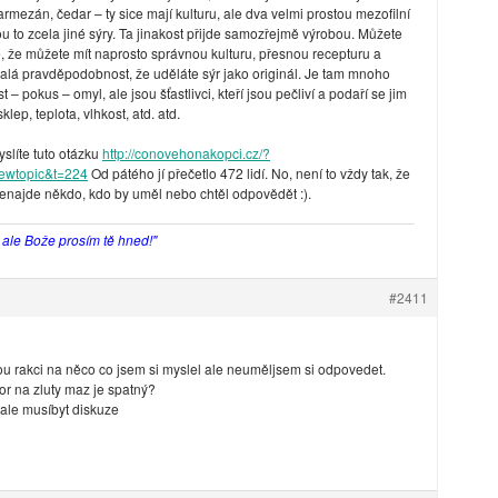
mezán, čedar – ty sice mají kulturu, ale dva velmi prostou mezofilní
ou to zcela jiné sýry. Ta jinakost přijde samozřejmě výrobou. Můžete
 je, že můžete mít naprosto správnou kulturu, přesnou recepturu a
malá pravděpodobnost, že uděláte sýr jako originál. Je tam mnoho
 – pokus – omyl, ale jsou šťastlivci, kteří jsou pečliví a podaří se jim
klep, teplota, vlhkost, atd. atd.
slíte tuto otázku
http://conovehonakopci.cz/?
ewtopic&t=224
Od pátého jí přečetlo 472 lidí. No, není to vždy tak, že
n nenajde někdo, kdo by uměl nebo chtěl odpovědět :).
, ale Bože prosím tě hned!"
#2411
ou rakci na něco co jsem si myslel ale neuměljsem si odpovedet.
zor na zluty maz je spatný?
l ale musíbyt diskuze