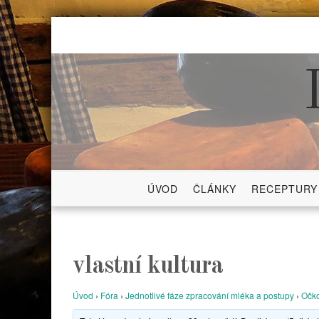
Skip
to
content
ÚVOD
ČLÁNKY
RECEPTURY
vlastní kultura
Úvod
›
Fóra
›
Jednotlivé fáze zpracování mléka a postupy
›
Očko