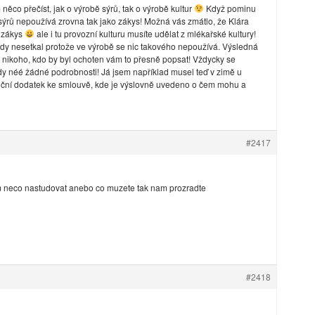
něco přečíst, jak o výrobě sýrů, tak o výrobě kultur
Když pominu
 sýrů nepoužívá zrovna tak jako zákys! Možná vás zmátlo, že Klára
a zákys
ale i tu provozní kulturu musíte udělat z mlékařské kultury!
kdy nesetkal protože ve výrobě se nic takového nepoužívá. Výsledná
nikoho, kdo by byl ochoten vám to přesně popsat! Vždycky se
dy néé žádné podrobnosti! Já jsem například musel teď v zimě u
nční dodatek ke smlouvě, kde je výslovně uvedeno o čem mohu a
#2417
 neco nastudovat anebo co muzete tak nam prozradte
#2418