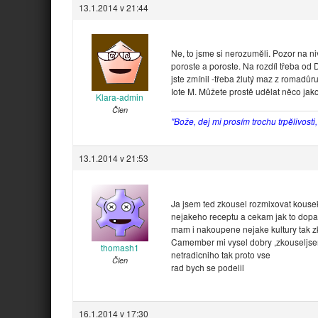
13.1.2014 v 21:44
Ne, to jsme si nerozuměli. Pozor na nivu
poroste a poroste. Na rozdíl třeba od 
jste zmínil -třeba žlutý maz z romadůr
Iote M. Můžete prostě udělat něco jako
Klara-admin
Člen
"Bože, dej mi prosím trochu trpělivosti
13.1.2014 v 21:53
Ja jsem ted zkousel rozmixovat kousek 
nejakeho receptu a cekam jak to dop
mam i nakoupene nejake kultury tak 
Camember mi vysel dobry ,zkouseljsem
thomash1
netradicniho tak proto vse
Člen
rad bych se podelil
16.1.2014 v 17:30