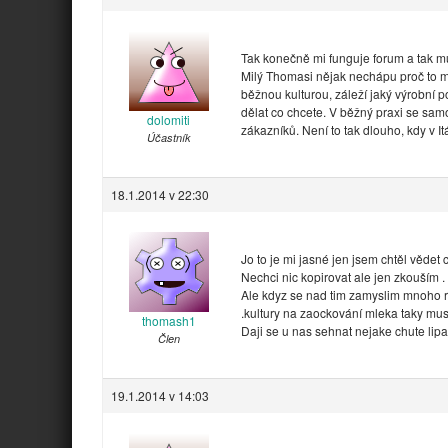
Tak konečně mi funguje forum a tak 
Milý Thomasi nějak nechápu proč to mi
běžnou kulturou, záleží jaký výrobní po
dělat co chcete. V běžný praxi se sam
dolomiti
zákazníků. Není to tak dlouho, kdy v I
Účastník
18.1.2014 v 22:30
Jo to je mi jasné jen jsem chtěl vědet
Nechci nic kopirovat ale jen zkouším .
Ale kdyz se nad tim zamyslim mnoho re
.kultury na zaockování mleka taky mu
thomash1
Daji se u nas sehnat nejake chute lip
Člen
19.1.2014 v 14:03