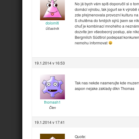
No já bych vám spíš doporučil si o tom 
domácí výrobu, tak jogurt se k výrobě
zde přejmenovala provozní kulturu n
S chutěma do tvrdých sýrů jsem se ni
dolomiti
chuť je kombinací mnohého a neznám 
Účastník
dozvíte jen všeobecný postup, ale nik
Bergmilch Südtirol podepsat konkure
nemohu informovat
19.1.2014 v 16:53
Tak nas nekde nasmerujte kde muzem
aspon nejake zaklady dikn Thomas
thomash1
Člen
19.1.2014 v 17:41
Quote: