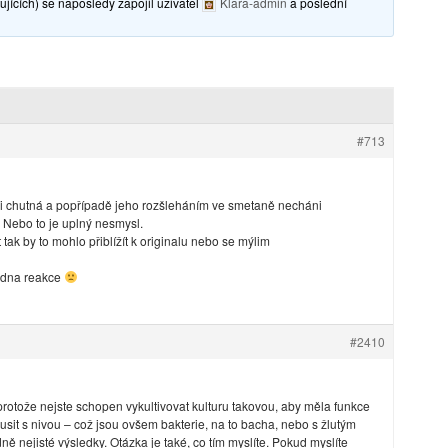
jících) se naposledy zapojil uživatel
Klara-admin
a poslední
#713
mi chutná a popřípadě jeho rozšleháním ve smetaně necháni
? Nebo to je uplný nesmysl.
 tak by to mohlo přiblížít k originalu nebo se mýlim
žadna reakce
#2410
protože nejste schopen vykultivovat kulturu takovou, aby měla funkce
sit s nivou – což jsou ovšem bakterie, na to bacha, nebo s žlutým
 nejisté výsledky. Otázka je také, co tím myslíte. Pokud myslíte