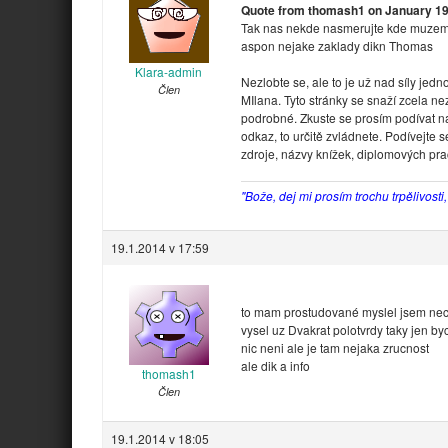
Quote from thomash1 on January 19,
Tak nas nekde nasmerujte kde muzem
aspon nejake zaklady dikn Thomas
Klara-admin
Nezlobte se, ale to je už nad síly jedn
Člen
MIlana. Tyto stránky se snaží zcela ne
podrobné. Zkuste se prosím podívat n
odkaz, to určitě zvládnete. Podívejte 
zdroje, názvy knížek, diplomových pra
"Bože, dej mi prosím trochu trpělivosti
19.1.2014 v 17:59
to mam prostudované myslel jsem nec
vysel uz Dvakrat polotvrdy taky jen b
nic neni ale je tam nejaka zrucnost
ale dik a info
thomash1
Člen
19.1.2014 v 18:05