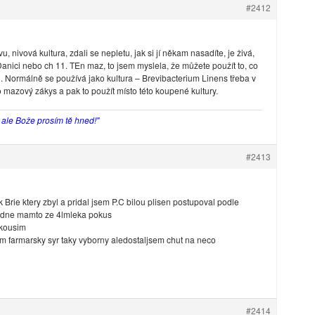
#2412
, nivová kultura, zdali se nepletu, jak si jí někam nasadíte, je živá,
Danici nebo ch 11. TEn maz, to jsem myslela, že můžete použít to, co
u. Normálně se používá jako kultura – Brevibacterium Linens třeba v
 mazový zákys a pak to použít místo této koupené kultury.
, ale Bože prosím tě hned!"
#2413
Brie ktery zbyl a pridal jsem P.C bilou plisen postupoval podle
adne mamto ze 4lmleka pokus
zkousim
 farmarsky syr taky vyborny aledostaljsem chut na neco
#2414