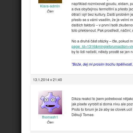
například rozmixovat goudu, eidam, par
Klara-admin
a dva obyčejnou termofilní a přesto js
Člen
dělat i sýr bez kultury. Další problém
přesto se s vámi vsadím, že je velmi 
dalších faktorů – v první řadě zkušenost
toto překlenout. Pak prostředí, náčiní, s
No a druhá část otázky – čte, pokud my
page_id=1316&mingleforumaction=vi
by to lidi nečetli, někdy prostě se je
"Bože, dej mi prosím trochu trpělivosti
13.1.2014 v 21:40
Dikza reakci to jsem potreboval nějak
jak pisete vyrobit si doma nivu ale po
Proto to forum je že aby se clovek uci
Děkuji Tomas
thomash1
Člen