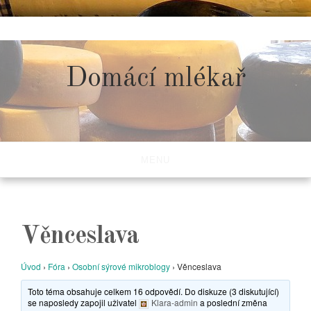
Skip
to
content
Domácí mlékař
MENU
Věnceslava
Úvod
›
Fóra
›
Osobní sýrové mikroblogy
›
Věnceslava
Toto téma obsahuje celkem 16 odpovědí. Do diskuze (3 diskutující)
se naposledy zapojil uživatel
Klara-admin
a poslední změna