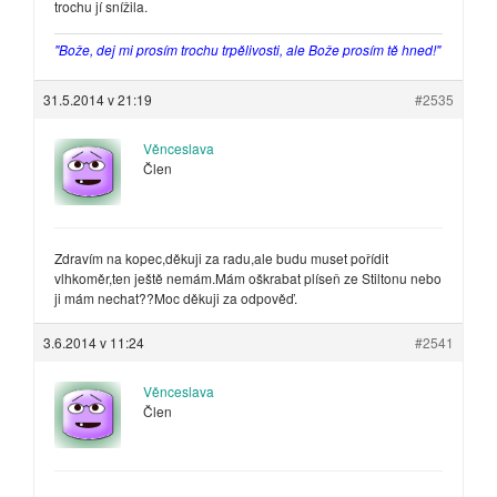
trochu jí snížila.
"Bože, dej mi prosím trochu trpělivosti, ale Bože prosím tě hned!"
31.5.2014 v 21:19
#2535
Věnceslava
Člen
Zdravím na kopec,děkuji za radu,ale budu muset pořídit
vlhkoměr,ten ještě nemám.Mám oškrabat plíseň ze Stiltonu nebo
ji mám nechat??Moc děkuji za odpověď.
3.6.2014 v 11:24
#2541
Věnceslava
Člen