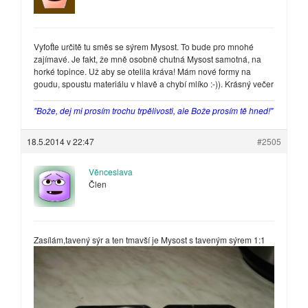
Vyfoťte určitě tu směs se sýrem Mysost. To bude pro mnohé
zajímavé. Je fakt, že mně osobně chutná Mysost samotná, na
horké topince. Už aby se otelila kráva! Mám nové formy na
goudu, spoustu materiálu v hlavě a chybí mlíko :-)). Krásný večer
"Bože, dej mi prosím trochu trpělivosti, ale Bože prosím tě hned!"
18.5.2014 v 22:47
#2505
Věnceslava
Člen
Zasílám,tavený sýr a ten tmavší je Mysost s taveným sýrem 1:1