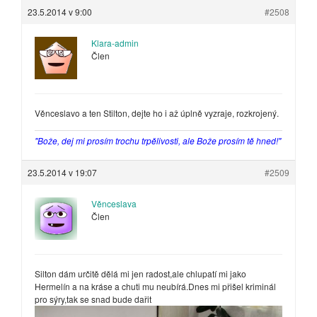
23.5.2014 v 9:00
#2508
Klara-admin
Člen
Věnceslavo a ten Stilton, dejte ho i až úplně vyzraje, rozkrojený.
"Bože, dej mi prosím trochu trpělivosti, ale Bože prosím tě hned!"
23.5.2014 v 19:07
#2509
Věnceslava
Člen
Silton dám určitě dělá mi jen radost,ale chlupatí mi jako
Hermelín a na kráse a chuti mu neubírá.Dnes mi přišel kriminál
pro sýry,tak se snad bude dařit