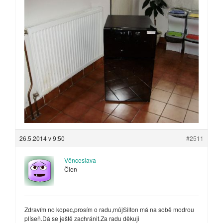
26.5.2014 v 9:50
#2511
Věnceslava
Člen
Zdravím no kopec,prosím o radu,můjSilton má na sobě modrou
plíseň.Dá se ještě zachránit.Za radu děkuji