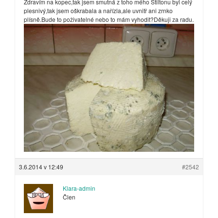
Zdravím na kopec,tak jsem smutná z toho mého Stiltonu byl celý
plesnivý,tak jsem oškrabala a nařízla,ale uvnitř ani zrnko
plísně.Bude to poživatelné nebo to mám vyhodit?Děkuji za radu.
3.6.2014 v 12:49
#2542
Klara-admin
Člen