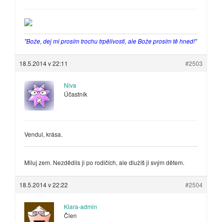
"Bože, dej mi prosím trochu trpělivosti, ale Bože prosím tě hned!"
18.5.2014 v 22:11
#2503
Niva
Účastník
Vendul, krása.
Miluj zem. Nezdědils ji po rodičích, ale dlužíš ji svým dětem.
18.5.2014 v 22:22
#2504
Klara-admin
Člen