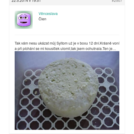
22.5.2014 v 19:51
#2507
Věnceslava
Člen
Tak vám nesu ukázat můj Syltom už je v boxu 12 dní.Krásně voní
a při píchání se mi kousíček ulomil,tak jsem ochutnala.Ten je…