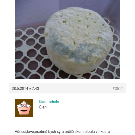
28.5.2014 v 7:43
#2517
Klara-admin
Člen
Věnceslavo,osobně bych sýru určitě zkontroloala vlhkost a