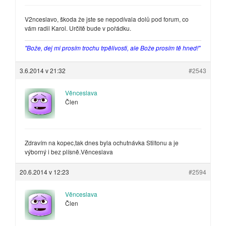
V2nceslavo, škoda že jste se nepodívala dolů pod forum, co
vám radil Karol. Určitě bude v pořádku.
"Bože, dej mi prosím trochu trpělivosti, ale Bože prosím tě hned!"
3.6.2014 v 21:32
#2543
Věnceslava
Člen
Zdravím na kopec,tak dnes byla ochutnávka Stiltonu a je
výborný i bez plísně.Věnceslava
20.6.2014 v 12:23
#2594
Věnceslava
Člen