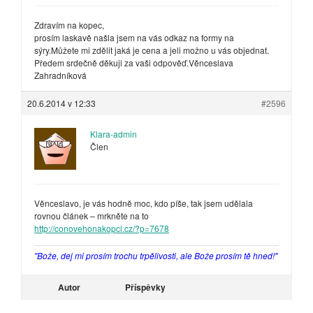
Zdravím na kopec,
prosím laskavě našla jsem na vás odkaz na formy na
sýry.Můžete mi zdělit jaká je cena a jeli možno u vás objednat.
Předem srdečně děkuji za vaši odpověď.Věnceslava
Zahradníková
20.6.2014 v 12:33
#2596
Klara-admin
Člen
Věnceslavo, je vás hodně moc, kdo píše, tak jsem udělala
rovnou článek – mrkněte na to
http://conovehonakopci.cz/?p=7678
"Bože, dej mi prosím trochu trpělivosti, ale Bože prosím tě hned!"
Autor
Příspěvky