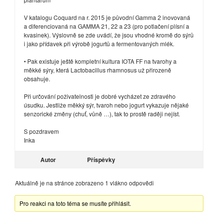
V katalogu Coquard na r. 2015 je původní Gamma 2 inovovaná
a diferenciovaná na GAMMA 21, 22 a 23 (pro potlačení plísní a
kvasinek). Výslovně se zde uvádí, že jsou vhodné kromě do sýrů
i jako přídavek při výrobě jogurtů a fermentovaných mlék.
• Pak existuje ještě kompletní kultura IOTA FF na tvarohy a
měkké sýry, která Lactobacillus rhamnosus už přirozeně
obsahuje.
Při určování poživatelnosti je dobré vycházet ze zdravého
úsudku. Jestliže měkký sýr, tvaroh nebo jogurt vykazuje nějaké
senzorické změny (chuť, vůně …), tak to prostě raději nejíst.
S pozdravem
Inka
Autor
Příspěvky
Aktuálně je na stránce zobrazeno 1 vlákno odpovědi
Pro reakci na toto téma se musíte přihlásit.