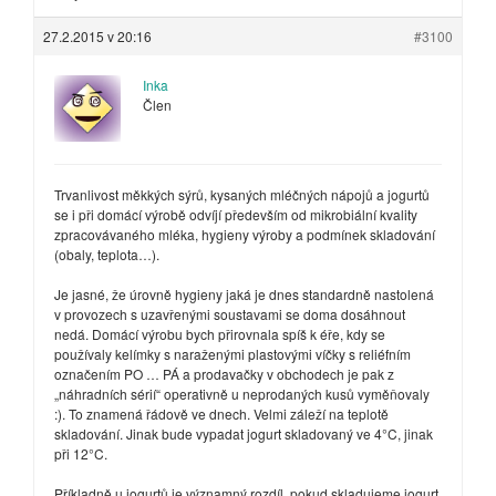
27.2.2015 v 20:16
#3100
Inka
Člen
Trvanlivost měkkých sýrů, kysaných mléčných nápojů a jogurtů
se i při domácí výrobě odvíjí především od mikrobiální kvality
zpracovávaného mléka, hygieny výroby a podmínek skladování
(obaly, teplota…).
Je jasné, že úrovně hygieny jaká je dnes standardně nastolená
v provozech s uzavřenými soustavami se doma dosáhnout
nedá. Domácí výrobu bych přirovnala spíš k éře, kdy se
používaly kelímky s naraženými plastovými víčky s reliéfním
označením PO … PÁ a prodavačky v obchodech je pak z
„náhradních sérií“ operativně u neprodaných kusů vyměňovaly
:). To znamená řádově ve dnech. Velmi záleží na teplotě
skladování. Jinak bude vypadat jogurt skladovaný ve 4°C, jinak
při 12°C.
Příkladně u jogurtů je významný rozdíl, pokud skladujeme jogurt