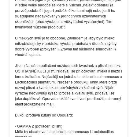
v jedné velké nádobě ze které si všichni „nějak“ odebírají (a
pravděpodobně i jogurt průběžně kontaminují) nebo jestli ho
skladujeme nadávkovaný v jednotlivých uzavíratelných
skleničkách (před výrobou i s víčky řádně vyvařenými). Tím
trvanlivost můžeme prodloužit.
U měkkých sýrů je to obdobně. Základem je, aby bylo mléko
mikrobiologicky v pořádku, výroba probíhala v čistotě a sýr byl
dobře vyroben (prokysání). Zrovna tak následné skladování +
vhodná teplota.
Jistou šancí na potlačení nežádoucích kvasinek a plísní jsou tzv.
OCHRANNÉ KULTURY. Přidávají se při očkování mléka k mezo i
termo kulturám. Nejčastěji se jedná o Lactobacillus rhamnosus a
Lactobacillus plantarum. Přirozeně produkují látky, které brzdí
rozvoj plísní a kvasinek, odpovědných za kažení sýrů. Nijak
výrazně neovlivňují kysací proces a kvalitu sýrů, přidávají se
jako doplňkové. Opravdu dokáží trvanlivost prodloužit, ochranný
efekt prokazatelně mají.
D. kol. prodává kutury od Coquard:
• GAMMA 2 (potlačení plísní)
Měla by obsahovat Lactobacillus rhamnosus i Lactobacillus
plantarum