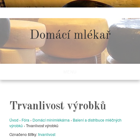
Skip
to
content
Domácí mlékař
MENU
Trvanlivost výrobků
Úvod
›
Fóra
›
Domácí minimlékárna
›
Balení a distribuce mléčných
výrobků
›
Trvanlivost výrobků
Označeno štítky:
trvanlivost