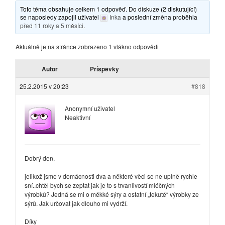
Toto téma obsahuje celkem 1 odpověď. Do diskuze (2 diskutující)
se naposledy zapojil uživatel
Inka
a poslední změna proběhla
před 11 roky a 5 měsíci
.
Aktuálně je na stránce zobrazeno 1 vlákno odpovědi
Autor
Příspěvky
25.2.2015 v 20:23
#818
Anonymní uživatel
Neaktivní
Dobrý den,
jelikož jsme v domácnosti dva a některé věci se ne uplně rychle
sní..chtěl bych se zeptat jak je to s trvanlivostí mléčných
výrobků? Jedná se mi o měkké sýry a ostatní „tekuté“ výrobky ze
sýrů. Jak určovat jak dlouho mi vydrží.
Díky