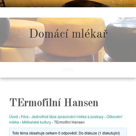
Skip
to
content
Domácí mlékař
MENU
TErmofilní Hansen
Úvod
›
Fóra
›
Jednotlivé fáze zpracování mléka a postupy
›
Očkování
mléka
›
Mlékařské kultury
›
TErmofilní Hansen
Toto téma obsahuje celkem 0 odpovědí. Do diskuze (1 diskutující)