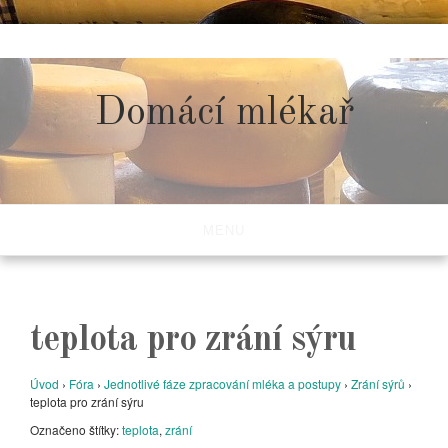
Skip
to
content
Domácí mlékař
MENU
teplota pro zrání sýru
Úvod
›
Fóra
›
Jednotlivé fáze zpracování mléka a postupy
›
Zrání sýrů
›
teplota pro zrání sýru
Označeno štítky:
teplota
,
zrání