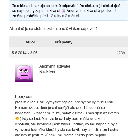
Toto téma obsahuje celkem 0 odpovědí. Do diskuze (1 diskutující)
se naposledy zapojil uživatel
Anonymní uživatel
a poslední
změna proběhla
před 12 roky a 2 měsíci
.
Aktuálně je na stránce zobrazeno 0 vláken odpovědí
Autor
Příspěvky
5.6.2014 v 8:06
#739
Anonymní uživatel
Neaktivní
Dobrý den,
prosím o radu jak „vymyslet“ teplotu pro sýr po vyjmutí z lisu.
Nemám sklep, dům je chladnější ale pod 15 stupňů se
nedostanu v žádném koutě, natož v zimě (u nás říjen až květen
) kdy se topí. Vím, že to už tady paní řešila dotazem na
vinotéku, ale neviděla jsem závěr. Jediné, co mě napadlo byla
vyřazená lednička která by šla nastavit, aby chladila jen trochu,
ale nevím jestli to vůbec umí. Nemá někdo ještě nějaký