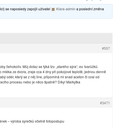
cí) se naposledy zapojil uživatel
Klara-admin
a poslední změna
#557
y čehokoliv. Můj dotaz se týká tzv. „starého sýra“, ev. tvarůžků.
ho mléka ze dvora, zraje cca 4 dny při pokojové teplotě, jednou denně
bý odér, který se z něj line, připomíná mi snad aceton či cosi od
zracího procesu nebo je něco špatně? Díky! Markytka
#3471
nek – výroba syrečků včetně fotopostupu