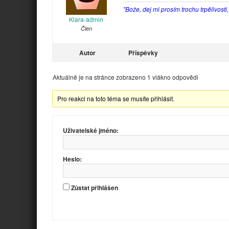
"Bože, dej mi prosím trochu trpělivosti
Klara-admin
Člen
Autor
Příspěvky
Aktuálně je na stránce zobrazeno 1 vlákno odpovědi
Pro reakci na toto téma se musíte přihlásit.
Uživatelské jméno:
Heslo:
Zůstat přihlášen