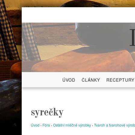
Skip
to
content
ÚVOD
ČLÁNKY
RECEPTURY
syrečky
Úvod
›
Fóra
›
Ostatní mléčné výrobky
›
Tvaroh a tvarohové výro