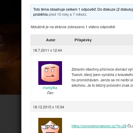
Toto téma obsahuje celkem 1 odpověď. Do diskuze (2 diskutují
proběhla
před 10 roky a 7 měsíci
.
Aktuálně je na stránce zobrazeno 1 vlákno odpovědi
Autor
Příspěvky
18.7.2011 v 12:44
Zdravím všechny příznivce domácí výrob
Tvaroh, který jsem vyrobila z kravské
ho promíchávám. Jenže se mi nelíbí sla
alkoholu. Je to běžný průvodní znak 
markytka
Člen
18.12.2015 v 15:34
https://conovehonakopci.cz/?p=28
ČLá