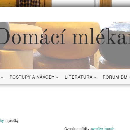
Domácí mléka
POSTUPY A NÁVODY
LITERATURA
FÓRUM DM
bky
›
syrečky
Označeno štítky:
syrečky
,
tvaroh