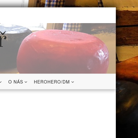
ř
O NÁS
HEROHERO/DM