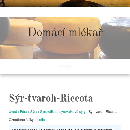
Skip
to
content
Domácí mlékař
MENU
Sýr-tvaroh-Riccota
Úvod
›
Fóra
›
Sýry
›
Syrovátka a syrovátkové sýry
›
Sýr-tvaroh-Riccota
Označeno štítky:
ricotta
Toto téma obsahuje celkem 0 odpovědí. Do diskuze (1 diskutující)