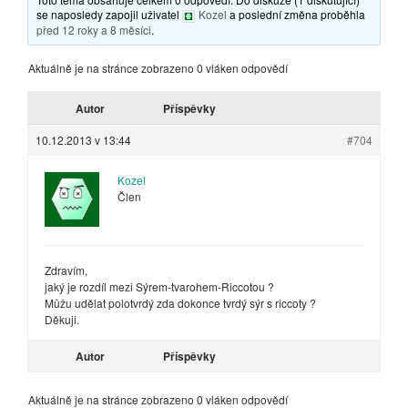
se naposledy zapojil uživatel
Kozel
a poslední změna proběhla
před 12 roky a 8 měsíci
.
Aktuálně je na stránce zobrazeno 0 vláken odpovědí
Autor
Příspěvky
10.12.2013 v 13:44
#704
Kozel
Člen
Zdravím,
jaký je rozdíl mezi Sýrem-tvarohem-Riccotou ?
Můžu udělat polotvrdý zda dokonce tvrdý sýr s riccoty ?
Děkuji.
Autor
Příspěvky
Aktuálně je na stránce zobrazeno 0 vláken odpovědí