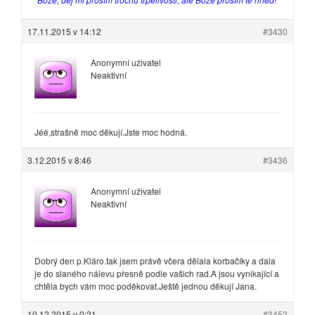
17.11.2015 v 14:12
#3430
Anonymní uživatel
Neaktivní
Jéé,strašně moc děkují.Jste moc hodná.
3.12.2015 v 8:46
#3436
Anonymní uživatel
Neaktivní
Dobrý den p.Kláro.tak jsem právě včera dělala korbačíky a dala
je do slaného nálevu přesně podle vašich rad.A jsou vynikající a
chtěla bych vám moc poděkovat.Ještě jednou děkují Jana.
10.12.2015 v 0:21
#3452