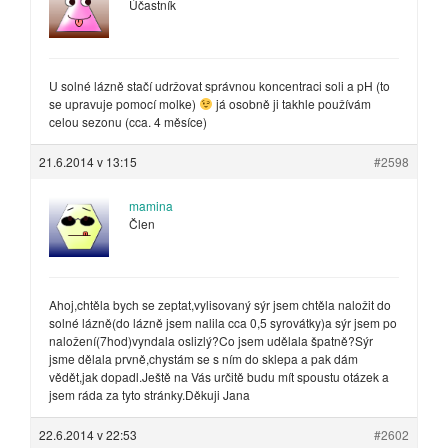
Účastník
U solné lázně stačí udržovat správnou koncentraci soli a pH (to
se upravuje pomocí molke)
já osobně ji takhle používám
celou sezonu (cca. 4 měsíce)
21.6.2014 v 13:15
#2598
mamina
Člen
Ahoj,chtěla bych se zeptat,vylisovaný sýr jsem chtěla naložit do
solné lázně(do lázně jsem nalila cca 0,5 syrovátky)a sýr jsem po
naložení(7hod)vyndala oslizlý?Co jsem udělala špatně?Sýr
jsme dělala prvně,chystám se s ním do sklepa a pak dám
vědět,jak dopadl.Ještě na Vás určitě budu mít spoustu otázek a
jsem ráda za tyto stránky.Děkuji Jana
22.6.2014 v 22:53
#2602