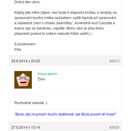
Dobrý den Jano.
Kdyby jste měla zájem, než bude k dispozici knížka, o recepty na
zpracování kozího mléka způsobem „vyšší teplota při zpracování
a následně zrání v chladu (lednička)“, konkrétně kozí Caciotta a
Ircano (sýr ze Sardinie), napište. Mohu vám je přes Kláru
přeposlat (pokud to ovšem nebude Kláře vadit:) ).
S pozdravem
Inka
25.6.2014 v 20:52
#2613
Klara-admin
Člen
Rozhodně nebude :).
"Bože, dej mi prosím trochu trpělivosti, ale Bože prosím tě hned!"
27.6.2014 v 13:14
#2620