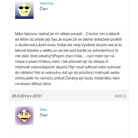
mamina
Člen
Mám takovou radost,že mi někdo poradí…O knize vím a děsně
se těším až přijde její čas.Je super,že se takhle dokážete podělit
o zkušenost.Lázeň budu hlídat dle rady.Vyvětrat zkusím,ale je to
taková klasika u statku,co se jde pod barák po schodech(už to
mě stálo dost odvahy!!)Pojem zrací mísa….nyní mám sýr na
misce s plast.mřížkou,mám i tak přendat sýr do sklepa či
místnosti odpovídajících stupňů?Sýr musí luftovat nebo schovat
do něčeho?Asi si netroufnu dát sýr do průchozí místnosti vedle
chlívů,jestli ho nemůžu přikrýt.Čerstvý sýr budu hlídat.Moc Vám
na kopec děkuji.Jana
25.6.2014 v 20:51
#2612
Inka
Člen