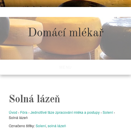
Skip
to
content
Domácí mlékař
MENU
Solná lázeň
Úvod
›
Fóra
›
Jednotlivé fáze zpracování mléka a postupy
›
Solení
›
Solná lázeň
Označeno štítky:
Solení
,
solná lázeň