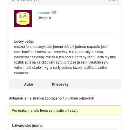
mecoun126
Účastník
Dobrý večer,
možná je to nesmysl,ale jenom mě tak jednou napadlo jestli
není lepší než odvažovat množství soli podle síly roztoku,
namíchat nasycený roztok a ten podle potřeby ředit. Teda myslím
roztok spíš na kartáčování sýrů, protože já sám vyrábím sýry
velmi malé okolo 1 kg. a na ty solnou lázeň nedělám, solím
nasucho.
Autor
Příspěvky
Aktuálně je na stránce zobrazeno 16 vláken odpovědí
Pro reakci na toto téma se musíte přihlásit.
Uživatelské jméno: