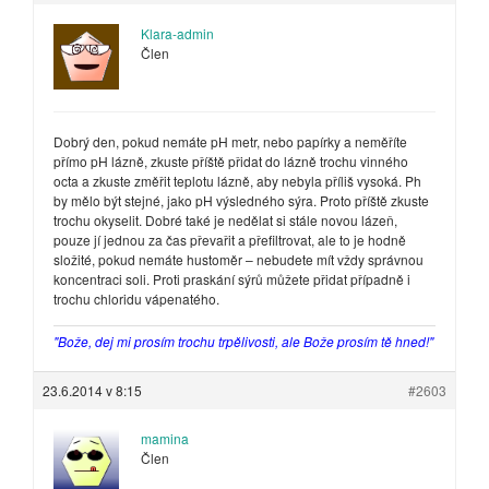
Klara-admin
Člen
Dobrý den, pokud nemáte pH metr, nebo papírky a neměříte
přímo pH lázně, zkuste příště přidat do lázně trochu vinného
octa a zkuste změřit teplotu lázně, aby nebyla příliš vysoká. Ph
by mělo být stejné, jako pH výsledného sýra. Proto příště zkuste
trochu okyselit. Dobré také je nedělat si stále novou lázeň,
pouze jí jednou za čas převařit a přefiltrovat, ale to je hodně
složité, pokud nemáte hustoměr – nebudete mít vždy správnou
koncentraci soli. Proti praskání sýrů můžete přidat případně i
trochu chloridu vápenatého.
"Bože, dej mi prosím trochu trpělivosti, ale Bože prosím tě hned!"
23.6.2014 v 8:15
#2603
mamina
Člen