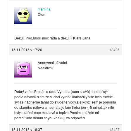
mamina
Člen
Děkuji Inko,budu moc ráda a děkuji i Kláře.Jana
15.11.2015 v 17:26
#3426
Anonymní uživatel
Neaktivní
Dobrý večer.Prosím o radu.Vyrobila jsem si svůj domácí sýr
podle návodů s tím,že si chci vyrobit korbačíky.Vše bylo skvělé i
sýr se nádherně tahal do studené vody,ale když jsem je ponořila
do slaného nálevu a nechala je tam třeba jen 4-5 minut,tak nitě
byly strašně moc mazlavé a lepivé.Prosím ,můžete mi
poradit,kde dělám chybu?děkují za odpověď
15.11.2015 v 18:37
#3427