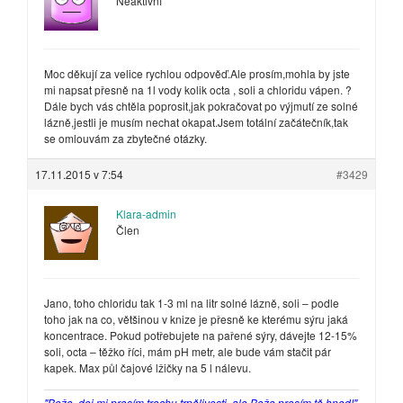
Neaktivní
Moc děkují za velice rychlou odpověď.Ale prosím,mohla by jste
mi napsat přesně na 1l vody kolik octa , soli a chloridu vápen. ?
Dále bych vás chtěla poprosit,jak pokračovat po výjmutí ze solné
lázně,jestli je musím nechat okapat.Jsem totální začátečník,tak
se omlouvám za zbytečné otázky.
17.11.2015 v 7:54
#3429
Klara-admin
Člen
Jano, toho chloridu tak 1-3 ml na litr solné lázně, soli – podle
toho jak na co, většinou v knize je přesně ke kterému sýru jaká
koncentrace. Pokud potřebujete na pařené sýry, dávejte 12-15%
soli, octa – těžko říci, mám pH metr, ale bude vám stačit pár
kapek. Max půl čajové lžičky na 5 l nálevu.
"Bože, dej mi prosím trochu trpělivosti, ale Bože prosím tě hned!"