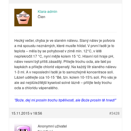
Klara-admin
Člen
Hezký večer, chyba je ve slaném nálevu. Slaný nálev je potvora
a má spoustu neznámých, které musíte hlídat. V první řadě je to
teplota – měla by se pohybovat v zimě min. 12°C, v létě
nepřekročit 17 °C, nyní mějte kolem 15 °C. Hlavní roli hraje pH,
nálev nesmí být příliš zásaditý. Přilejte trochu octa, ale fakt po
kapkách a přilejte chlorid vápenatý. Na každý litr slaného nálevu
1-3 ml. A v neposlední řadě je to samozřejmě koncentrace soli.
Lázeń udělejte cca 10-15 °Bé, tzn. kolem 10-15% soli. Pro vás je
ale asi nejdůležitější kyselost solné lázně – přilijte tedy trochu
octa a chloridu vápenatého.
"Bože, dej mi prosím trochu trpělivosti, ale Bože prosím tě hned!"
15.11.2015 v 18:56
#3428
Anonymní uživatel