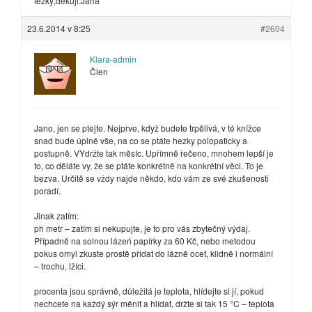
těžký,děkuji.Jana
23.6.2014 v 8:25
#2604
Klara-admin
Člen
Jano, jen se ptejte. Nejprve, když budete trpělivá, v té knížce
snad bude úplně vše, na co se ptáte hezky polopaticky a
postupně. VYdržte tak měsíc. Upřímně řečeno, mnohem lepší je
to, co děláte vy, že se ptáte konkrétně na konkrétní věci. To je
bezva. Určitě se vždy najde někdo, kdo vám ze své zkušenosti
poradí.
Jinak zatím:
ph metr – zatím si nekupujte, je to pro vás zbytečný výdaj.
Případně na solnou lázeń papírky za 60 Kč, nebo metodou
pokus omyl zkuste prostě přidat do lázně ocet, klidně i normální
– trochu, lžíci.
procenta jsou správně, důležitá je teplota, hlídejte si jí, pokud
nechcete na každý sýr měnit a hlídat, držte si tak 15 °C – teplota