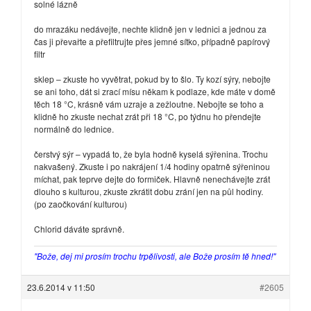
solné lázně
do mrazáku nedávejte, nechte klidně jen v lednici a jednou za
čas ji převařte a přefiltrujte přes jemné sítko, případně papírový
filtr
sklep – zkuste ho vyvětrat, pokud by to šlo. Ty kozí sýry, nebojte
se ani toho, dát si zrací mísu někam k podlaze, kde máte v domě
těch 18 °C, krásně vám uzraje a zežloutne. Nebojte se toho a
klidně ho zkuste nechat zrát při 18 °C, po týdnu ho přendejte
normálně do lednice.
čerstvý sýr – vypadá to, že byla hodně kyselá sýřenina. Trochu
nakvašený. Zkuste i po nakrájení 1/4 hodiny opatrně sýřeninou
míchat, pak teprve dejte do formiček. Hlavně nenechávejte zrát
dlouho s kulturou, zkuste zkrátit dobu zrání jen na půl hodiny.
(po zaočkování kulturou)
Chlorid dáváte správně.
"Bože, dej mi prosím trochu trpělivosti, ale Bože prosím tě hned!"
23.6.2014 v 11:50
#2605