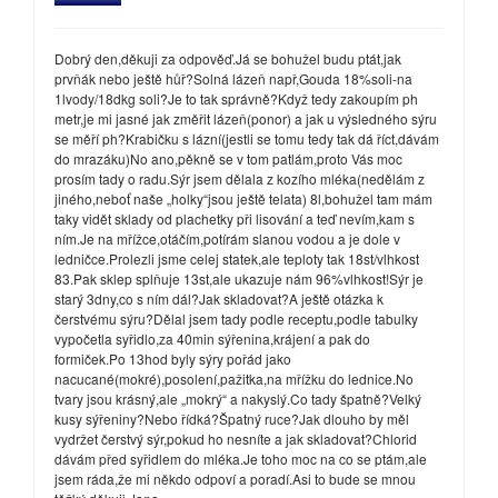
Dobrý den,děkuji za odpověď.Já se bohužel budu ptát,jak
prvňák nebo ještě hůř?Solná lázeň např,Gouda 18%soli-na
1lvody/18dkg soli?Je to tak správně?Když tedy zakoupím ph
metr,je mi jasné jak změřit lázeň(ponor) a jak u výsledného sýru
se měří ph?Krabičku s lázní(jestli se tomu tedy tak dá říct,dávám
do mrazáku)No ano,pěkně se v tom patlám,proto Vás moc
prosím tady o radu.Sýr jsem dělala z kozího mléka(nedělám z
jiného,neboť naše „holky“jsou ještě telata) 8l,bohužel tam mám
taky vidět sklady od plachetky při lisování a teď nevím,kam s
ním.Je na mřížce,otáčím,potírám slanou vodou a je dole v
ledničce.Prolezli jsme celej statek,ale teploty tak 18st/vlhkost
83.Pak sklep splňuje 13st,ale ukazuje nám 96%vlhkost!Sýr je
starý 3dny,co s ním dál?Jak skladovat?A ještě otázka k
čerstvému sýru?Dělal jsem tady podle receptu,podle tabulky
vypočetla syřidlo,za 40min sýřenina,krájení a pak do
formiček.Po 13hod byly sýry pořád jako
nacucané(mokré),posolení,pažitka,na mřížku do lednice.No
tvary jsou krásný,ale „mokrý“ a nakyslý.Co tady špatně?Velký
kusy sýřeniny?Nebo řídká?Špatný ruce?Jak dlouho by měl
vydržet čerstvý sýr,pokud ho nesníte a jak skladovat?Chlorid
dávám před syřidlem do mléka.Je toho moc na co se ptám,ale
jsem ráda,že mi někdo odpoví a poradí.Asi to bude se mnou