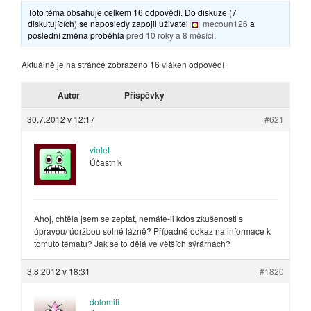
Toto téma obsahuje celkem 16 odpovědí. Do diskuze (7
diskutujících) se naposledy zapojil uživatel
mecoun126
a
poslední změna proběhla
před 10 roky a 8 měsíci
.
Aktuálně je na stránce zobrazeno 16 vláken odpovědí
Autor
Příspěvky
30.7.2012 v 12:17
#621
violet
Účastník
Ahoj, chtěla jsem se zeptat, nemáte-li kdos zkušenosti s
úpravou/ údržbou solné lázně? Případně odkaz na informace k
tomuto tématu? Jak se to dělá ve větších sýrárnách?
3.8.2012 v 18:31
#1820
dolomiti