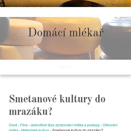
Skip
to
content
Domácí mlékař
MENU
Smetanové kultury do
mrazáku?
Úvod
›
Fóra
›
Jednotlivé fáze zpracování mléka a postupy
›
Očkování
mléka
›
Mlékařské kultury
›
Smetanové kultury do mrazáku?