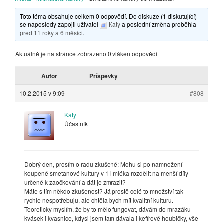
Toto téma obsahuje celkem 0 odpovědí. Do diskuze (1 diskutující)
se naposledy zapojil uživatel
Katy
a poslední změna proběhla
před 11 roky a 6 měsíci
.
Aktuálně je na stránce zobrazeno 0 vláken odpovědí
Autor
Příspěvky
10.2.2015 v 9:09
#808
Katy
Účastník
Dobrý den, prosím o radu zkušené: Mohu si po namnožení
koupené smetanové kultury v 1 l mléka rozdělit na menší díly
určené k zaočkování a dát je zmrazit?
Máte s tím někdo zkušenost? Já prostě celé to množství tak
rychle nespotřebuju, ale chtěla bych mít kvalitní kulturu.
Teoreticky myslím, že by to mělo fungovat, dávám do mrazáku
kvásek i kvasnice, kdysi jsem tam dávala i kefírové houbičky, vše