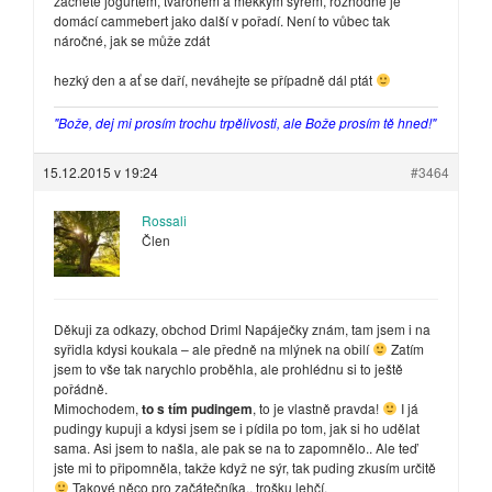
začnete jogurtem, tvarohem a měkkým sýrem, rozhodně je
domácí cammebert jako další v pořadí. Není to vůbec tak
náročné, jak se může zdát
hezký den a ať se daří, neváhejte se případně dál ptát
"Bože, dej mi prosím trochu trpělivosti, ale Bože prosím tě hned!"
15.12.2015 v 19:24
#3464
Rossali
Člen
Děkuji za odkazy, obchod Driml Napáječky znám, tam jsem i na
syřidla kdysi koukala – ale předně na mlýnek na obilí
Zatím
jsem to vše tak narychlo proběhla, ale prohlédnu si to ještě
pořádně.
Mimochodem,
to s tím pudingem
, to je vlastně pravda!
I já
pudingy kupuji a kdysi jsem se i pídila po tom, jak si ho udělat
sama. Asi jsem to našla, ale pak se na to zapomnělo.. Ale teď
jste mi to připomněla, takže když ne sýr, tak puding zkusím určitě
Takové něco pro začátečníka.. trošku lehčí.