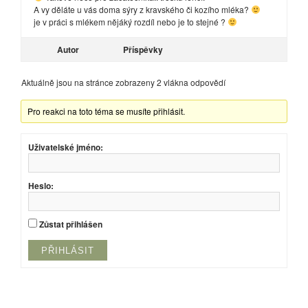
A vy děláte u vás doma sýry z kravského či kozího mléka?
je v práci s mlékem nějáký rozdíl nebo je to stejné ?
Autor
Příspěvky
Aktuálně jsou na stránce zobrazeny 2 vlákna odpovědí
Pro reakci na toto téma se musíte přihlásit.
Uživatelské jméno:
Heslo:
Zůstat přihlášen
PŘIHLÁSIT