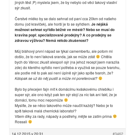
jiných těst ;P) myslela jsem, že by nebylo od věci takový vlastní
sýr zkusit.
Čerstvé mléko by se dalo sehnat od paní cca 20km od našeho
domu (od kraviček), ale horší je to se syřidlem.
Je nějáká
možnost sehnat syřidlo běžně ve městě? Nebo se musí do
kravína popř. specializované prodejny? A co prodejny se
zdravou výživou? Nemá někdo zkušenost?
Můj bláhový první nápad se týkal camembertu, ale potom mi
došlo, že to není taková sranda, jak se může zdát
Chtěla
bych do Vánoc zkusit alespoň sýr (na jehož recept jsem narazila
zde) do kterého syřidlo není potřeba a využívá se pouze tvarohu,
ale podle mě to pak asi není úplně sýr jako spíše tvaroh, že?
Kdopak se už do něj pustil a může mi poreferovat?
Bylo by přecejen fajn mít k domácímu kváskovému chlebíku i
super sýr, ale ono když pak ten sýr stojí za nic tak ani fakt, že je
domácí, tomu moc nepomůže
Myslíte, že se něco takového může naučit každý? Nebo je to
spíš taková malá chemická laboratoř?
Všem díky za rady, nápady a postřehy, mějte se zatím prima
Rossali
14.12.2015 v 20:31
#3462