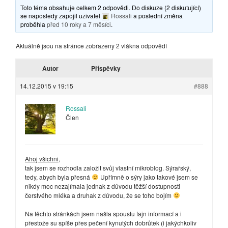
Toto téma obsahuje celkem 2 odpovědi. Do diskuze (2 diskutující)
se naposledy zapojil uživatel
Rossali
a poslední změna
proběhla
před 10 roky a 7 měsíci
.
Aktuálně jsou na stránce zobrazeny 2 vlákna odpovědí
Autor
Příspěvky
14.12.2015 v 19:15
#888
Rossali
Člen
Ahoj všichni,
tak jsem se rozhodla založit svůj vlastní mikroblog. Sýrařský,
tedy, abych byla přesná
Upřímně o sýry jako takové jsem se
nikdy moc nezajímala jednak z důvodu těžší dostupnosti
čerstvého mléka a druhak z důvodu, že se toho bojím
Na těchto stránkách jsem našla spoustu fajn informací a i
přestože su spíše přes pečení kynutých dobrůtek (i jakýchkoliv