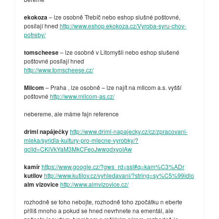
ekokoza
– lze osobně Třebíč nebo eshop slušné poštovné,
posílají hned
http://www.eshop.ekokoza.cz/Vyroba-syru-chov-
potreby/
tomscheese
– lze osobně v Litomyšli nebo eshop slušené
poštovné posílají hned
http://www.tomscheese.cz/
Milcom
– Praha , lze osobně – lze najít na mIlcom a.s. vyšší
poštovné
http://www.milcom-as.cz/
nebereme, ale máme fajn reference
driml napáječky
http://www.driml-napajecky.cz/cz/zpracovani-
mleka/syridla-kultury-pro-mlecne-vyrobky/?
gclid=CKiVkYaM3MkCFeoJwwodxyoIAw
kamír
https://www.google.cz/?gws_rd=ssl#q=kam%C3%ADr
kutilov
http://www.kutilov.cz/vyhledavani/?string=sy%C5%99idlo
alm vizovice
http://www.almvizovice.cz/
rozhodně se toho nebojte, rozhodně toho zpočátku n eberte
příliš mnoho a pokud se hned nevrhnete na ementál, ale