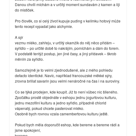
Danou chvíli míchám a v určitý moment sundavám z kamen a liji
do mističek.
Pro člověk, co si celý život kupuje puding v kelímku hotový může
tento recept vypadat jako alchymie.
A sýr
vezmu mléko, zahřeju, v určitý okamžik do něj něco přidám –
syřídlo – po určité době to nakrájím, pomíchám a dám do forem.
V podstatě tentýž postup, jen jiné časy, a jiný přídavek – škrob
měním za syřidlo.
Samozřejmě je to velmi zjednodušené, ale z mého pohledu
defacto identické. Navíc, například francouzské měkké sýry,
zrovna brillat savarin jsou velmi nenáročné na čas i na suroviny.
Co se týká prodejen, kde koupit. Již to není vůbec nic šíleného.
Zpočátku prostě objednáte v eshopu jednu jogurtovou kulturu,
jednu mezofilní kulturu a jedno syřidlo, případně chlorid
vápenatý, pokud chcete pasterovat mléko.
Osobně bych rovnou vzala camembertovou kulturu ještě.
Pokud bych měla doporučit eshop, kde bereme a bereme rádi a
jsme spokojení,
bereme