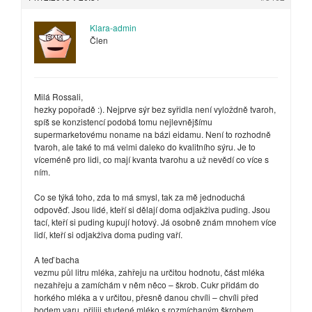
Klara-admin
Člen
Milá Rossali,
hezky popořadě :). Nejprve sýr bez syřidla není vyloždně tvaroh,
spíš se konzistencí podobá tomu nejlevnějšímu
supermarketovému noname na bázi eidamu. Není to rozhodně
tvaroh, ale také to má velmi daleko do kvalitního sýru. Je to
víceméně pro lidi, co mají kvanta tvarohu a už nevědí co více s
ním.
Co se týká toho, zda to má smysl, tak za mě jednoduchá
odpověď. Jsou lidé, kteří si dělají doma odjakživa puding. Jsou
tací, kteří si puding kupují hotový. Já osobně znám mnohem více
lidí, kteří si odjakživa doma puding vaří.
A teď bacha
vezmu půl litru mléka, zahřeju na určitou hodnotu, část mléka
nezahřeju a zamíchám v něm něco – škrob. Cukr přidám do
horkého mléka a v určitou, přesně danou chvíli – chvíli před
bodem varu, přiliji studené mléko s rozmíchaným škrobem.