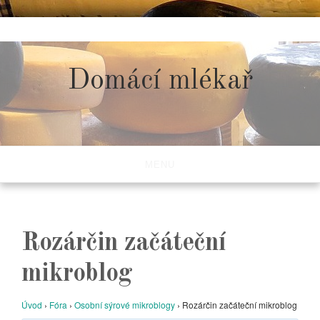
Skip
to
content
Domácí mlékař
MENU
Rozárčin začáteční
mikroblog
Úvod
›
Fóra
›
Osobní sýrové mikroblogy
›
Rozárčin začáteční mikroblog