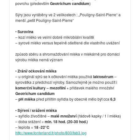
povrchu (především
Geotrichum candidum
)
Sýry jsou vyráběny ve 2 velikostech : „Pouligny-Saint-Pierre“ a
menší „petit Pouligny-Saint-Pierre“
•
Surovina
– kozí mléko ve velmi dobré mikrobiální kvalitě
– syrové mléko versus tepelně ošetřené dle vlastního uvážení
způsob sběru a shromažďování mléka v mlékárně pro domácí
výrobu mléka nemá význam
•
Zrání/ očkování mléka
– u originál sýrů se k očkování mléka používá
laktosérum
–
syrovátka z předchozí výroby. Samozřejmě je možno použít i
komerční kultury – mezofilní
+ přídavek malého množství
Geotrichum candidum
–
pH mléka
před přilitím syřidla by obecně mělo být cca
6,3
•
Sýření / srážení mléka
– syřidlo živočišné –
malé množství
(řádově kapky / 1 l mléka)
– doba srážení =
min. 18 hod. (20-30 hod.)
– teplota =
18 -22°C
http://www.fonterland.fr/photo/800/fab3.jpg