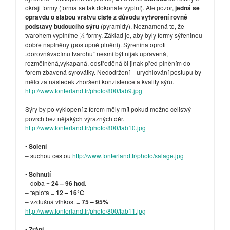
okraji formy (forma se tak dokonale vyplní). Ale pozor,
jedná se
opravdu o slabou vrstvu čistě z důvodu vytvoření rovné
podstavy budoucího sýru
(pyramidy). Neznamená to, že
tvarohem vyplníme ½ formy. Základ je, aby byly formy sýřeninou
dobře naplněny (postupné plnění). Sýřenina oproti
„dorovnávacímu tvarohu“ nesmí být nijak upravená,
rozmělněná,vykapaná, odstředěná či jinak před plněním do
forem zbavená syrovátky. Nedodržení – urychlování postupu by
mělo za následek zhoršení konzistence a kvality sýru.
http://www.fonterland.fr/photo/800/fab9.jpg
Sýry by po vyklopení z forem měly mít pokud možno celistvý
povrch bez nějakých výrazných děr.
http://www.fonterland.fr/photo/800/fab10.jpg
•
Solení
– suchou cestou
http://www.fonterland.fr/photo/salage.jpg
•
Schnutí
– doba =
24 – 96 hod.
– teplota =
12 – 16°C
– vzdušná vlhkost =
75 – 95%
http://www.fonterland.fr/photo/800/fab11.jpg
•
Zrání