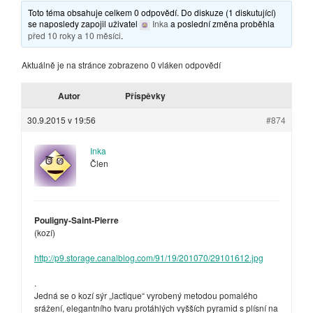
Toto téma obsahuje celkem 0 odpovědí. Do diskuze (1 diskutující)
se naposledy zapojil uživatel
Inka
a poslední změna proběhla
před 10 roky a 10 měsíci
.
Aktuálně je na stránce zobrazeno 0 vláken odpovědí
Autor
Příspěvky
30.9.2015 v 19:56
#874
Inka
Člen
Pouligny-Saint-Pierre
(kozí)
http://p9.storage.canalblog.com/91/19/201070/29101612.jpg
.
Jedná se o kozí sýr „lactique“ vyrobený metodou pomalého
srážení, elegantního tvaru protáhlých vyšších pyramid s plísní na