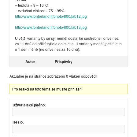
– teplota = 9 – 16°C
– vzdušná vlhkost = 75 – 95%
http://www.fonterland.fr/photo/800/fab12.jpg
http://www.fonterland.fr/photo/800/fab13.jpg
U větší varianty by se sýr neměl dostat ke spotřebiteli dříve než
za 11 dnů od přilití syřidla do mléka. U varianty menší „petit“ je to
o 1 den méně (ne dříve než za 10 dnů).
Autor
Příspěvky
Aktuálně je na stránce zobrazeno 0 vláken odpovědí
Pro reakci na toto téma se musíte přihlásit.
Uživatelské jméno:
Heslo: