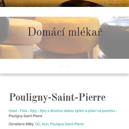
Skip
to
content
Domácí mlékař
MENU
Pouligny-Saint-Pierre
Úvod
›
Fóra
›
Sýry
›
Sýry s dlouhou dobou sýření a plísní na povrchu
›
Pouligny-Saint-Pierre
Označeno štítky:
GC
,
kozí
,
Pouligny-Saint-Pierre