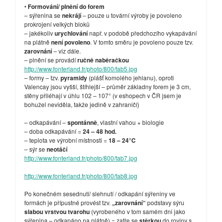
•
Formování/ plnění do forem
– sýřenina se
nekrájí
– pouze u tovární výroby je povoleno
prokrojení velkých bloků
– jakékoliv
urychlování
např. v podobě předchozího vykapávání
na plátně
není povoleno
. V tomto směru je povoleno pouze tzv.
zarovnání
– viz dále.
– plnění se provádí
ručně naběračkou
http://www.fonterland.fr/photo/800/fab5.jpg
– formy – tzv.
pyramidy
(plášť komolého jehlanu), oproti
Valencay jsou vyšší, štíhlejší – průměr základny forem je 3 cm,
stěny přiléhají v úhlu 102 – 107° (v eshopech v ČR jsem je
bohužel neviděla, takže jedině v zahraničí)
– odkapávání –
spontánně
, vlastní vahou + biologie
– doba odkapávání =
24 – 48 hod.
– teplota ve výrobní místnosti =
18 – 24°C
– sýr se
neotáčí
http://www.fonterland.fr/photo/800/fab7.jpg
http://www.fonterland.fr/photo/800/fab8.jpg
Po konečném sesednutí/ slehnutí / odkapání sýřeniny ve
formách je přípustné provést tzv.
„zarovnání“
podstavy sýru
slabou vrstvou tvarohu
(vyrobeného v tom samém dni jako
sýřenina – odkapáno na plátně) = zatře se
stěrkou
do roviny s