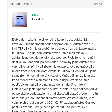
25.1.2013 v 8:27
#2058
Katy
Účastník
Dobrý den, také jsme si konečně koupili odstředivku(12 l
kovovou), máme trochu podobný problém, 1. odstřeďování 12
litrů TEPLÉHO mléka proběhlo v pohodě, jen pár kapek uteklo
tou dírkou , při druhém odstřeďování jsme měli mléka 25 l,
zahřáli jsme ho, ale ne tolik jako poprvé. Protože jsme neměli
dost velkou nádobu, po odstředění poloviny jsme odstředivku
vypnuli, chvíli přihřívali zbylé mléko, pak znovu pokračovali a
mléko začalo celkem dost vytékat tou dírkou. Odstředivku jsme
samozřejmě nechali nejdřív roztočit. Může být tím, že je mléko
třeba moc vlažné a smetana tuhne a ucpe to? Nebo jsme
odstředivku neměli vypínat mezi dolitím dalšího mléka?
Chtěla bych ještě upozornit ty, kteří si chtějí objednat odstředivku
od polského dodavatele na „maličkost“ při platbě předem – pán
nám jako jedinou možnost platby navrhl Western Union, je to
velmi rychlé, ovšem cena 390,- Kč! Při zaplacení přes Českou
poštu složenkou Z/A je cena pouze 90,- Kč, peníze šly 1
týden(teoreticky by to mohlo trvat i 4 týdny).