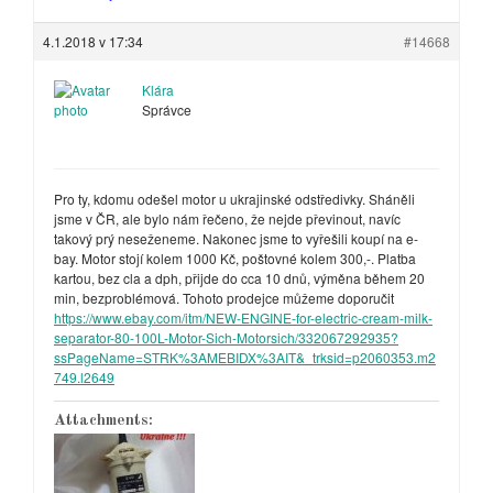
4.1.2018 v 17:34
#14668
Klára
Správce
Pro ty, kdomu odešel motor u ukrajinské odstředivky. Sháněli
jsme v ČR, ale bylo nám řečeno, že nejde převinout, navíc
takový prý neseženeme. Nakonec jsme to vyřešili koupí na e-
bay. Motor stojí kolem 1000 Kč, poštovné kolem 300,-. Platba
kartou, bez cla a dph, přijde do cca 10 dnů, výměna během 20
min, bezproblémová. Tohoto prodejce můžeme doporučit
https://www.ebay.com/itm/NEW-ENGINE-for-electric-cream-milk-
separator-80-100L-Motor-Sich-Motorsich/332067292935?
ssPageName=STRK%3AMEBIDX%3AIT&_trksid=p2060353.m2
749.l2649
Attachments: