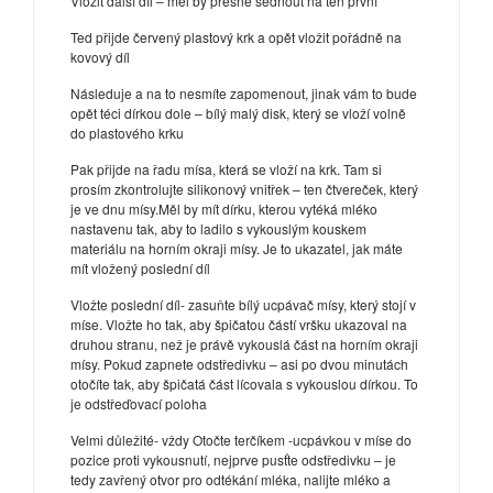
Vložit další díl – měl by přesně sednout na ten první
Ted přijde červený plastový krk a opět vložit pořádně na
kovový díl
Následuje a na to nesmíte zapomenout, jinak vám to bude
opět téci dírkou dole – bílý malý disk, který se vloží volně
do plastového krku
Pak přijde na řadu mísa, která se vloží na krk. Tam si
prosím zkontrolujte silikonový vnitřek – ten čtvereček, který
je ve dnu mísy.Měl by mít dírku, kterou vytéká mléko
nastavenu tak, aby to ladilo s vykouslým kouskem
materiálu na horním okraji mísy. Je to ukazatel, jak máte
mít vložený poslední díl
Vložte poslední díl- zasuňte bílý ucpávač mísy, který stojí v
míse. Vložte ho tak, aby špičatou částí vršku ukazoval na
druhou stranu, než je právě vykouslá část na horním okraji
mísy. Pokud zapnete odstředivku – asi po dvou minutách
otočíte tak, aby špičatá část lícovala s vykouslou dírkou. To
je odstřeďovací poloha
Velmi důležité- vždy Otočte terčíkem -ucpávkou v míse do
pozice proti vykousnutí, nejprve pusťte odstředivku – je
tedy zavřený otvor pro odtékání mléka, nalijte mléko a