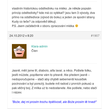
vlastním historickou odstředivku na mléko. Je někde popsán
princip odstředivky? kde má co vytékat? jsou tam 3 vývody, dva
přímo na odstředivce (vývod do boku) a jeden ze spodní strany.
Kudy co teče? za odpověď děkuji.
P.S. Jsem začátečník v oboru zpracování mléka
24.10.2012 v 8:20
#1907
Klara-admin
Člen
Jasně, měli jsme tři, diabolo, alfa laval. a něco. Pošlete fotku,
jeslti můžete, popíšeme vám to přesně. Ale předem jasně –
nedoporučujeme – stačí aby chyběl sebemenší kousíček
pocínování a byl porezlý, budete mít radost z prvních pokusů a
pak věčný boj. Z mlíka už to nedostanete. Ale pošlete, nebo stačí
i název.
"Bože, dej mi prosím trochu trpělivosti, ale Bože prosím tě hned!"