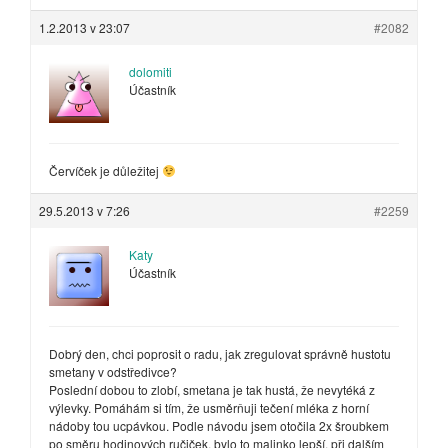
1.2.2013 v 23:07
#2082
dolomiti
Účastník
Červíček je důležitej
29.5.2013 v 7:26
#2259
Katy
Účastník
Dobrý den, chci poprosit o radu, jak zregulovat správně hustotu
smetany v odstředivce?
Poslední dobou to zlobí, smetana je tak hustá, že nevytéká z
výlevky. Pomáhám si tím, že usměrňuji tečení mléka z horní
nádoby tou ucpávkou. Podle návodu jsem otočila 2x šroubkem
po směru hodinových ručiček, bylo to malinko lepší, při dalším