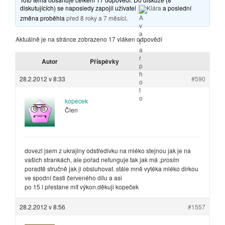
diskutujících) se naposledy zapojil uživatel
Klára
a poslední
změna proběhla
před 8 roky a 7 měsíci
.
Aktuálně je na stránce zobrazeno 17 vláken odpovědí
Autor
Příspěvky
28.2.2012 v 8:33
#590
kopecek
Člen
dovezl jsem z ukrajiny odstředivku na mléko stejnou jak je na
vašich strankách, ale pořad nefunguje tak jak má ,prosím
poradtě stručně jak ji obsluhovat. stále mně vytéka mléko dirkou
ve spodní časti červeného dílu a asi
po 15 l přestane mít výkon.děkuji kopeček
28.2.2012 v 8:56
#1557