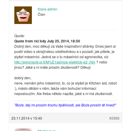
Klara-admin
Člen
Quote:
Quote from rici kdy July 25, 2014, 18:50
Dobrý den, moc děkuji za Vaše inspirativní stránky. Dnes jsem si
pustil video s ukrajinskou odstředivkou a v pozadí, jak píšete, je
slyšet máselnici. Jedná se o tu máselnici od agronecika, viz
http://agronecik.pl.tl/M%E1selnice-elektrick-e2-.htm
? nebo
jinou? Jáké s ní máte prosím zkušenosti? Děkuji
dobrý den,
nene, nemám jeho máselnici, to, co je slyšet je Kitchen aid, robot
:), máslo dělám v něm, takže vám bohužel informací
neposloužím. Ale třeba někdo napíše, jaké s ní má zkušenosti.
"Bože, dej mi prosím trochu trpělivosti, ale Bože prosím tě hned!"
23.11.2014 v 15:40
#2886
Modrovous