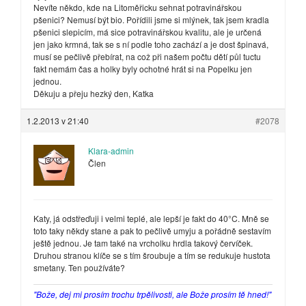
Nevíte někdo, kde na Litoměřicku sehnat potravinářskou
pšenici? Nemusí být bio. Pořídili jsme si mlýnek, tak jsem kradla
pšenici slepicím, má sice potravinářskou kvalitu, ale je určená
jen jako krmná, tak se s ní podle toho zachází a je dost špinavá,
musí se pečlivě přebírat, na což při našem počtu dětí půl tuctu
fakt nemám čas a holky byly ochotné hrát si na Popelku jen
jednou.
Děkuju a přeju hezký den, Katka
1.2.2013 v 21:40
#2078
Klara-admin
Člen
Katy, já odstřeďuji i velmi teplé, ale lepší je fakt do 40°C. Mně se
toto taky někdy stane a pak to pečlivě umyju a pořádně sestavím
ještě jednou. Je tam také na vrcholku hrdla takový červíček.
Druhou stranou klíče se s tím šroubuje a tím se redukuje hustota
smetany. Ten používáte?
"Bože, dej mi prosím trochu trpělivosti, ale Bože prosím tě hned!"