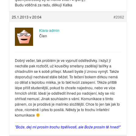
Budu vděčná za radu, děkuji Katka
25.1.2013 v 20:04
#2062
Klara-admin
Člen
Dobrý večer, tak problém je ve vypnutí odstředivky. I když jí
necháte pak roztočit, už kousíčky smetany zadělají talířky a
chladnutím se k sobě přilepí. Museli byste jí znovu vymýt. Takže
doporučuji nechávat stále běžet. To tečení bokem dírkou nemá
co dělat s teplotou mléka, je to fakt kvůli zalepení. TAkže příště
lépe přilít studenější, pokud to chcete najednou, nebo ve více
hrncích ohřát. Ideál je odstředit ihned po nadojení, kdy se nic
ohřívat nemusí. Jinak souhlasím s vámi. Komunikace s tímto
pánem, co je prodává je malinko složitější. Chce to jen tak jak to
chce, nicméně i přes to posílá. Někdy je to trochu infarktní
komunikace
"Bože, dej mi prosím trochu trpělivosti, ale Bože prosím tě hned!"