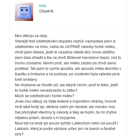
Katy
Účastník
Moc děkuju za rady.
Včerejší třetí odstřeďování dopadlo nejhůř, nachystala jsem si
odstředivku na linku, nalila do UCPANÉ nádoby horké mléko,
chvíli jsem čekala, jestli to nezačne někde téct, hrnec dalšího
jsem dala chladit a šla na chvíli štrikovat manželovi čepici, než to
trochu zchladne. Nevím proč, ale mléko začalo po chvíli samo
protékat. Tak jsem to rychle spustila, ale spoustu mlíka skončilo v
šuplíku s hrnkama a na podlaze, po rozebrání byla výlevka plná
tuhé smetany.
No chybama se člověk učí, ale stejně nevím, proč to teklo, jestli
to horké mléko nenadzvedlo tu zátku?
Může se odstřeďovat i horké mléko?
Jinak moc děkuji za Vaše krásné a inspirativní stránky, hrozně
mně láká tvrdý sýr, děláme zatím jen čerstvé, ale nemám moc
čas přežvýkat všechny ty návody a taky se bojím, že mi chytne
nějakou plíseň, docela s ní bojujeme.
Musí být na tvrdý sýr pouze syřidlo Laktochym nebo lze použít i
Laktosin, který je podle výrobce určen jen na tvaroh a čerstvé
sýry?