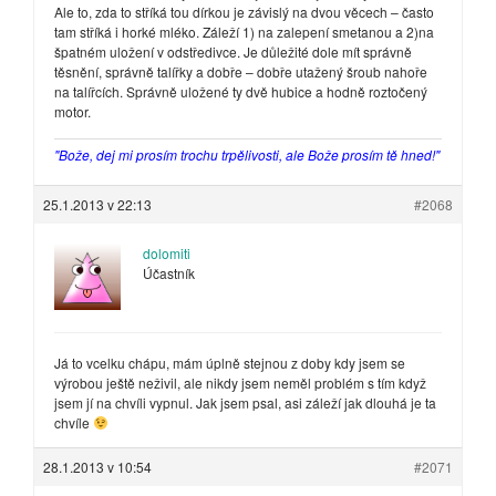
Ale to, zda to stříká tou dírkou je závislý na dvou věcech – často
tam stříká i horké mléko. Záleží 1) na zalepení smetanou a 2)na
špatném uložení v odstředivce. Je důležité dole mít správně
těsnění, správně talířky a dobře – dobře utažený šroub nahoře
na talířcích. Správně uložené ty dvě hubice a hodně roztočený
motor.
"Bože, dej mi prosím trochu trpělivosti, ale Bože prosím tě hned!"
25.1.2013 v 22:13
#2068
dolomiti
Účastník
Já to vcelku chápu, mám úplně stejnou z doby kdy jsem se
výrobou ještě neživil, ale nikdy jsem neměl problém s tím když
jsem jí na chvíli vypnul. Jak jsem psal, asi záleží jak dlouhá je ta
chvíle
28.1.2013 v 10:54
#2071