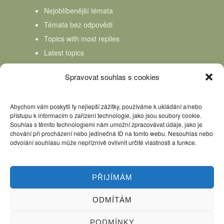
Nejoblíbenější témata
Témata bez odpovědi
Topics with most replies
Latest topics
Topics Freshness
Spravovat souhlas s cookies
Abychom vám poskytli ty nejlepší zážitky, používáme k ukládání a/nebo
přístupu k informacím o zařízení technologie, jako jsou soubory cookie.
Souhlas s těmito technologiemi nám umožní zpracovávat údaje, jako je
chování při procházení nebo jedinečná ID na tomto webu. Nesouhlas nebo
odvolání souhlasu může nepříznivě ovlivnit určité vlastnosti a funkce.
PŘIJÍMÁM
ODMÍTÁM
Úvod
Kniha Domácí mlékař
Nápověda
Podpořte nás, děkujeme
PODMÍNKY