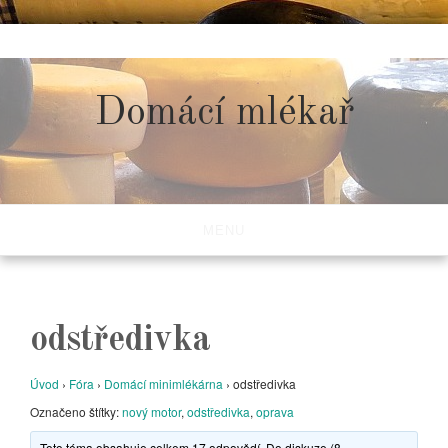
Skip
to
content
Domácí mlékař
MENU
odstředivka
Úvod
›
Fóra
›
Domácí minimlékárna
›
odstředivka
Označeno štítky:
nový motor
,
odstředivka
,
oprava
Toto téma obsahuje celkem 17 odpovědí. Do diskuze (8