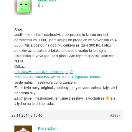
Člen
Ahoj
Jestli nekdo shani odstredivku, tak presne tu kterou ma ted
agrometcik za 9000,- jsem koupil od prodejce ze slovenska za 4
000,- Prisla postou na dobirku celkem asi za 4 300 Kc. Fotku
prilozim az je stahnu z fotaku, ale podle vseho to je stejna
ukrajinska kovova (pouze s plastovym krytem spodku) jako se tu
resila.
Odkaz:
http://www.bazos.cz/hodnoceni.php?
mail=226496&telefon=421907039543&jmeno=tomas
Jeste nabizi maselnici a dojici zarizeni.
Zbozi bylo novy, original zabaleny a pry dovede sehnat kdyztak i
nahradni dily.
Zatim jsme ji nezkouseli, jen jsme ji sestavili a kochali se
ale
v tydnu na to prijde rada.
23.11.2014 v 15:46
#2887
Klara-admin