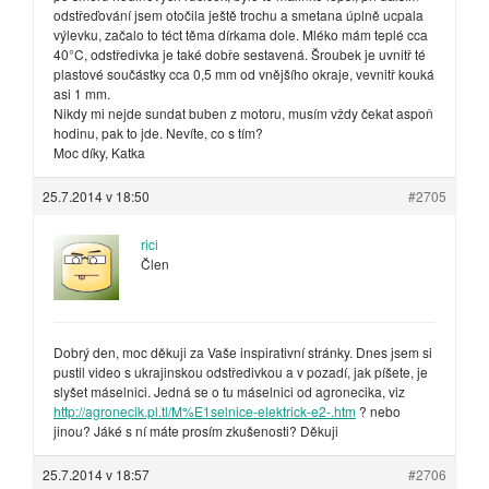
odstřeďování jsem otočila ještě trochu a smetana úplně ucpala
výlevku, začalo to téct těma dírkama dole. Mléko mám teplé cca
40°C, odstředivka je také dobře sestavená. Šroubek je uvnitř té
plastové součástky cca 0,5 mm od vnějšího okraje, vevnitř kouká
asi 1 mm.
Nikdy mi nejde sundat buben z motoru, musím vždy čekat aspoň
hodinu, pak to jde. Nevíte, co s tím?
Moc díky, Katka
25.7.2014 v 18:50
#2705
rici
Člen
Dobrý den, moc děkuji za Vaše inspirativní stránky. Dnes jsem si
pustil video s ukrajinskou odstředivkou a v pozadí, jak píšete, je
slyšet máselnici. Jedná se o tu máselnici od agronecika, viz
http://agronecik.pl.tl/M%E1selnice-elektrick-e2-.htm
? nebo
jinou? Jáké s ní máte prosím zkušenosti? Děkuji
25.7.2014 v 18:57
#2706