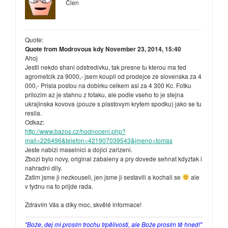
Člen
Quote:
Quote from Modrovous kdy November 23, 2014, 15:40
Ahoj
Jestli nekdo shani odstredivku, tak presne tu kterou ma ted
agrometcik za 9000,- jsem koupil od prodejce ze slovenska za 4
000,- Prisla postou na dobirku celkem asi za 4 300 Kc. Fotku
prilozim az je stahnu z fotaku, ale podle vseho to je stejna
ukrajinska kovova (pouze s plastovym krytem spodku) jako se tu
resila.
Odkaz:
http://www.bazos.cz/hodnoceni.php?
mail=226496&telefon=421907039543&jmeno=tomas
Jeste nabizi maselnici a dojici zarizeni.
Zbozi bylo novy, original zabaleny a pry dovede sehnat kdyztak i
nahradni dily.
Zatim jsme ji nezkouseli, jen jsme ji sestavili a kochali se
ale
v tydnu na to prijde rada.
Zdravím Vás a díky moc, skvělé informace!
"Bože, dej mi prosím trochu trpělivosti, ale Bože prosím tě hned!"