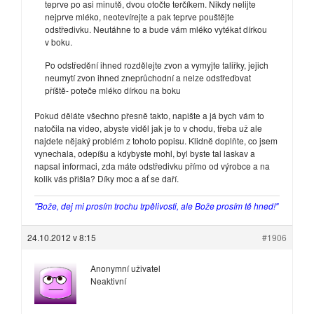
teprve po asi minutě, dvou otočte terčíkem. Nikdy nelijte
nejprve mléko, neotevírejte a pak teprve pouštějte
odstředivku. Neutáhne to a bude vám mléko vytékat dírkou
v boku.
Po odstředění ihned rozdělejte zvon a vymyjte taliřky, jejich
neumytí zvon ihned zneprůchodní a nelze odstřeďovat
příště- poteče mléko dírkou na boku
Pokud děláte všechno přesně takto, napište a já bych vám to
natočila na video, abyste viděl jak je to v chodu, třeba už ale
najdete nějaký problém z tohoto popisu. Klidně doplňte, co jsem
vynechala, odepíšu a kdybyste mohl, byl byste tal laskav a
napsal informaci, zda máte odstředivku přímo od výrobce a na
kolik vás přišla? Díky moc a ať se daří.
"Bože, dej mi prosím trochu trpělivosti, ale Bože prosím tě hned!"
24.10.2012 v 8:15
#1906
Anonymní uživatel
Neaktivní