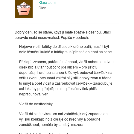
Klara-admin
Člen
Dobrý den. To se stane, když jí máte špatně složenou. Stačí
opravdu malá nesrovnalost. Popíšu v bodech:
Nejprve vložit talířky do dílu, do kterého patří, musí!!! být
dole těsnění-kulaté a talířky musí přesně doléhat na sebe
Přiklopit zvonem, pořádně utáhnout, vložit nahoru do dvou
dírek klíč a utáhnout co to jde klíčem – pro jistotu
doporučuji i druhou stranou klíče vyšroubovat červíček na
vršku zvonu, vysunout vnitřní bílý silikonový zvon a řádně
to umýt a opět vložit a zašroubovat červíček – zašroubujte
asi tak,aby po přejetí palcem přes červíček příliš
nepřečuhoval ven
Vložit do odstředivky
Vložit díl s nálevkou, co má zobáček, který zapadne do
výlisku koukajícího z okraje odstředivky a pořádně
zamáčknout, neměla by tam být mezera