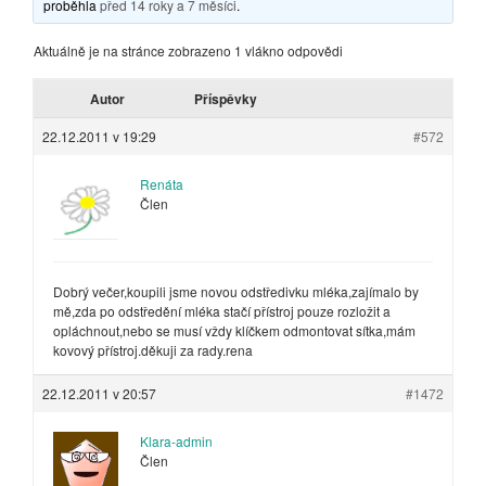
proběhla
před 14 roky a 7 měsíci
.
Aktuálně je na stránce zobrazeno 1 vlákno odpovědi
Autor
Příspěvky
22.12.2011 v 19:29
#572
Renáta
Člen
Dobrý večer,koupili jsme novou odstředivku mléka,zajímalo by
mě,zda po odstředění mléka stačí přístroj pouze rozložit a
opláchnout,nebo se musí vždy klíčkem odmontovat sítka,mám
kovový přístroj.děkuji za rady.rena
22.12.2011 v 20:57
#1472
Klara-admin
Člen