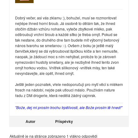
Dobrý večer, asi vás zklamu :), bohužel, musí se rozmontovat
nejlépe ihned horní šroub. Já osobně to dělám tak, že ihned
otočím džbán vzhůru nohama, vyteče zbytkové mléko, pak
odšroubuji vrchní šroub a každé sítko je třeba omýt. Pokud se
tak nestane, do druhého dne tam budete mít výborný betonový
nános tvarohu se smetanou :-). Ovšem z boku je ještě malý
červíček,který se dá vyšroubovat špičkou klíče a ten nemusíte,
naopak, je žádoucí moc s ním nehýbat, protože to je zároveň
vymezování hustoty smetany, ale je nezbytné ihned tento zvon
omýt horkou vodou. Vnitřek silikonový -vnitřek mísy, ten také
nevyndavejte, ale opět, ihned omýt.
Ještě jeden poznatek, vřele nedoporučuji pro mytí věcí s mlékem
frosch na nádobí, nejde pak utlouci máslo. Používám nature
řadu z DM drogerie, která nedělá žádný cajmrsk.
"Bože, dej mi prosím trochu trpělivosti, ale Bože prosím tě hned!"
Autor
Příspěvky
Aktuálně je na stránce zobrazeno 1 vlákno odpovědi