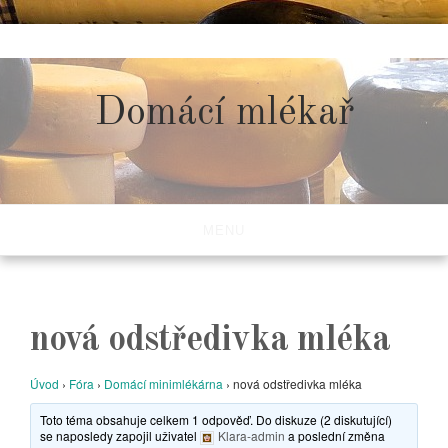
Skip
to
content
Domácí mlékař
MENU
nová odstředivka mléka
Úvod
›
Fóra
›
Domácí minimlékárna
›
nová odstředivka mléka
Toto téma obsahuje celkem 1 odpověď. Do diskuze (2 diskutující)
se naposledy zapojil uživatel
Klara-admin
a poslední změna