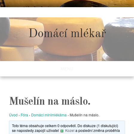
Skip
to
content
Domácí mlékař
MENU
Mušelín na máslo.
Úvod
›
Fóra
›
Domácí minimlékárna
›
Mušelín na máslo.
Toto téma obsahuje celkem 0 odpovědí. Do diskuze (1 diskutující)
se naposledy zapojil uživatel
Kozel
a poslední změna proběhla