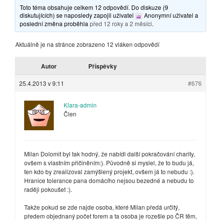
Toto téma obsahuje celkem 12 odpovědí. Do diskuze (9
diskutujících) se naposledy zapojil uživatel
Anonymní uživatel
a
poslední změna proběhla
před 12 roky a 2 měsíci
.
Aktuálně je na stránce zobrazeno 12 vláken odpovědí
Autor
Příspěvky
25.4.2013 v 9:11
#676
Klara-admin
Člen
Milan Dolomit byl tak hodný, že nabídl další pokračování charity,
ovšem s vlastním přičiněním:). Původně si myslel, že to budu já,
ten kdo by zrealizoval zamýšlený projekt, ovšem já to nebudu :).
Hranice tolerance pana domácího nejsou bezedné a nebudu to
raději pokoušet :).
Takže pokud se zde najde osoba, které Milan předá určitý,
předem objednaný počet forem a ta osoba je rozešle po ČR těm,