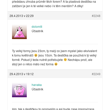
představu zhruba průměr těch forem? A ta plastová destička na
zatížení je jen k té velké nebo i k těm menším? A díky!
28.4.2013 v 22:29
#2248
dolomiti
Účastník
Ty velký formy jsou 23cm, ty malý co jsem myslel jako ekvivalent
k tomu květináči
jsou 10cm. Ta destička se používá k tý velký
formě. Pokud ji teda nutně potřebujete
Nechápu proč, ale
stojí jen o něco málo než forma
29.4.2013 v 19:12
#2249
hanaka
Účastník
Hm, tak s destičkou to promyslím a asi bude zase improvizace