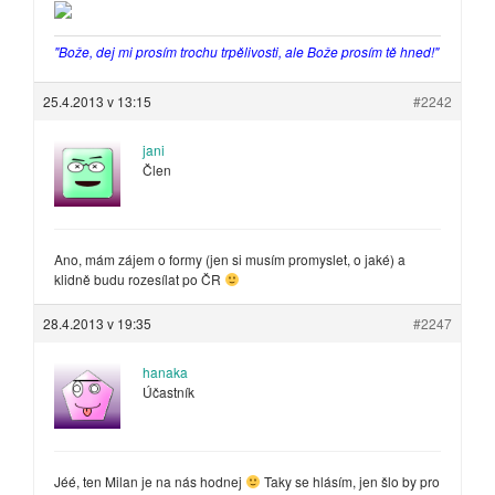
"Bože, dej mi prosím trochu trpělivosti, ale Bože prosím tě hned!"
25.4.2013 v 13:15
#2242
jani
Člen
Ano, mám zájem o formy (jen si musím promyslet, o jaké) a
klidně budu rozesílat po ČR
28.4.2013 v 19:35
#2247
hanaka
Účastník
Jéé, ten Milan je na nás hodnej
Taky se hlásím, jen šlo by pro