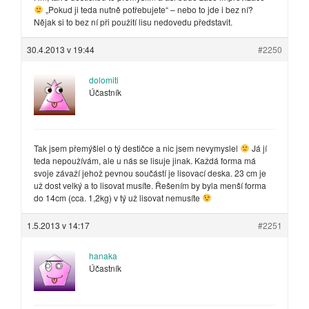
„Pokud ji teda nutně potřebujete“ – nebo to jde i bez ní?
Nějak si to bez ní při použití lisu nedovedu představit.
30.4.2013 v 19:44
#2250
dolomiti
Účastník
Tak jsem přemýšlel o tý destičce a nic jsem nevymyslel
Já jí
teda nepoužívám, ale u nás se lisuje jinak. Každá forma má
svoje závaží jehož pevnou součástí je lisovací deska. 23 cm je
už dost velký a to lisovat musíte. Řešením by byla menší forma
do 14cm (cca. 1,2kg) v tý už lisovat nemusíte
1.5.2013 v 14:17
#2251
hanaka
Účastník