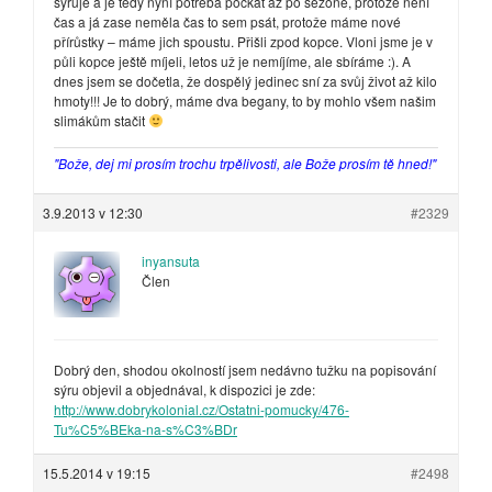
sýruje a je tedy nyní potřeba počkat až po sezoně, protože není
čas a já zase neměla čas to sem psát, protože máme nové
přírůstky – máme jich spoustu. Přišli zpod kopce. Vloni jsme je v
půli kopce ještě míjeli, letos už je nemíjíme, ale sbíráme :). A
dnes jsem se dočetla, že dospělý jedinec sní za svůj život až kilo
hmoty!!! Je to dobrý, máme dva begany, to by mohlo všem našim
slimákům stačit
"Bože, dej mi prosím trochu trpělivosti, ale Bože prosím tě hned!"
3.9.2013 v 12:30
#2329
inyansuta
Člen
Dobrý den, shodou okolností jsem nedávno tužku na popisování
sýru objevil a objednával, k dispozici je zde:
http://www.dobrykolonial.cz/Ostatni-pomucky/476-
Tu%C5%BEka-na-s%C3%BDr
15.5.2014 v 19:15
#2498