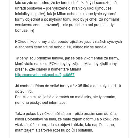
kdo se zde dohodne, že by formu chtěl (každý si samozřejmě
uhradí poštovné – jde vyloženě o stranický úkol ujmout se
iniciativy logistiky), tak je Milan ochoten u sebe tyhle výborné
formy objednat a poskytnout tomu, kdo by je chtěl, za normální
ceníkovou cenu – rozuměj – nic pro sebe a ani pro mě tedy
bohužel :-))
POkud nikdo formy chtít nebude, zjistí, že jsou v našich sýrových
e-shopech ceny stejné nebo nižší, vůbec nic se neděje.
Ty ceny jsou přibližně takové, jak se píše v komentáři za formy,
které vidíte na fotce. POkud by byl zájem, Milan by zjistil ceny
přesné. Zde článek a komentáře Milana
http://conovehonakopci.cz/?p=6667
Já osobně dělám do velké formy až z 35 litrů a do malých od 10
do 20 litrů.
Pak Milan mluvil ještě o formách na malé sýry, ale ty nemám,
nemohu poskytnout informace.
Takže pokud by někdo měl zájem – pište prosím sem do fóra,
nikoli Dolomitovi na mail, že máte zájem o formu a o kolik. Vše
však záleží na tom, zda se objeví i někdo, kdo napíše – ano,
mám zájem a zároveń rozešlu po ČR ostatním.