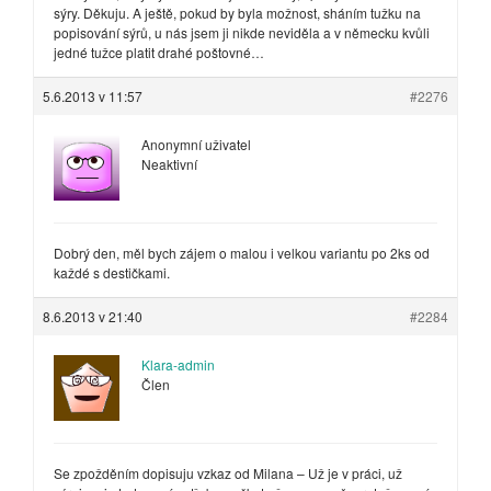
sýry. Děkuju. A ještě, pokud by byla možnost, sháním tužku na
popisování sýrů, u nás jsem ji nikde neviděla a v německu kvůli
jedné tužce platit drahé poštovné…
5.6.2013 v 11:57
#2276
Anonymní uživatel
Neaktivní
Dobrý den, měl bych zájem o malou i velkou variantu po 2ks od
každé s destičkami.
8.6.2013 v 21:40
#2284
Klara-admin
Člen
Se zpožděním dopisuju vzkaz od Milana – Už je v práci, už