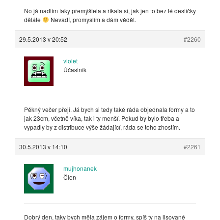
No já nadtím taky přemýšlela a říkala si, jak jen to bez té destičky
děláte
Nevadí, promyslím a dám vědět.
29.5.2013 v 20:52
#2260
violet
Účastník
Pěkný večer přeji. Já bych si tedy také ráda objednala formy a to
jak 23cm, včetně víka, tak i ty menší. Pokud by bylo třeba a
vypadly by z distribuce výše žádající, ráda se toho zhostím.
30.5.2013 v 14:10
#2261
mujhonanek
Člen
Dobrý den, taky bych měla zájem o formy, spíš ty na lisované