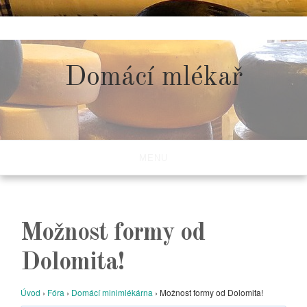
Skip
to
content
Domácí mlékař
MENU
Možnost formy od
Dolomita!
Úvod
›
Fóra
›
Domácí minimlékárna
›
Možnost formy od Dolomita!