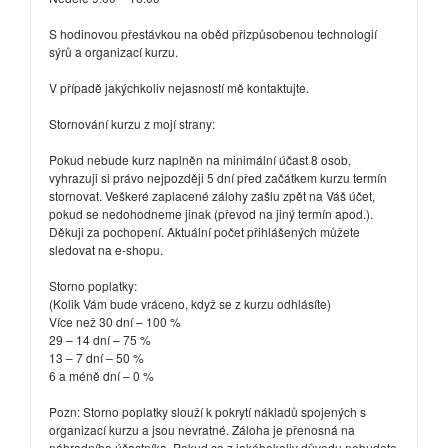
S hodinovou přestávkou na oběd přizpůsobenou technologií
sýrů a organizací kurzu.
V případě jakýchkoliv nejasností mě kontaktujte.
Stornování kurzu z mojí strany:
Pokud nebude kurz naplněn na minimální účast 8 osob,
vyhrazuji si právo nejpozději 5 dní před začátkem kurzu termín
stornovat. Veškeré zaplacené zálohy zašlu zpět na Váš účet,
pokud se nedohodneme jinak (převod na jiný termín apod.).
Děkuji za pochopení. Aktuální počet přihlášených můžete
sledovat na e-shopu.
Storno poplatky:
(Kolik Vám bude vráceno, když se z kurzu odhlásíte)
Více než 30 dní – 100 %
29 – 14 dní – 75 %
13 – 7 dní – 50 %
6 a méně dní – 0 %
Pozn: Storno poplatky slouží k pokrytí nákladů spojených s
organizací kurzu a jsou nevratné. Záloha je přenosná na
náhradního účastníka. Pokud se z jakéhokoliv důvodu nebudete