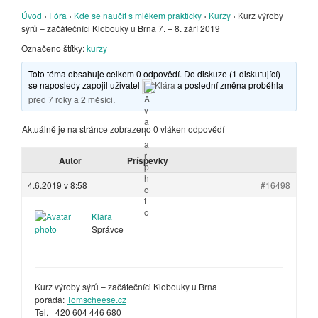
Úvod
›
Fóra
›
Kde se naučit s mlékem prakticky
›
Kurzy
›
Kurz výroby
sýrů – začátečníci Klobouky u Brna 7. – 8. září 2019
Označeno štítky:
kurzy
Toto téma obsahuje celkem 0 odpovědí. Do diskuze (1 diskutující)
se naposledy zapojil uživatel
Klára
a poslední změna proběhla
před 7 roky a 2 měsíci
.
Aktuálně je na stránce zobrazeno 0 vláken odpovědí
Autor
Příspěvky
4.6.2019 v 8:58
#16498
Klára
Správce
Kurz výroby sýrů – začátečníci Klobouky u Brna
pořádá:
Tomscheese.cz
Tel. +420 604 446 680