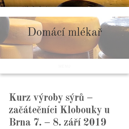
Skip
to
content
Domácí mlékař
MENU
Kurz výroby sýrů –
začátečníci Klobouky u
Brna 7. – 8. září 2019