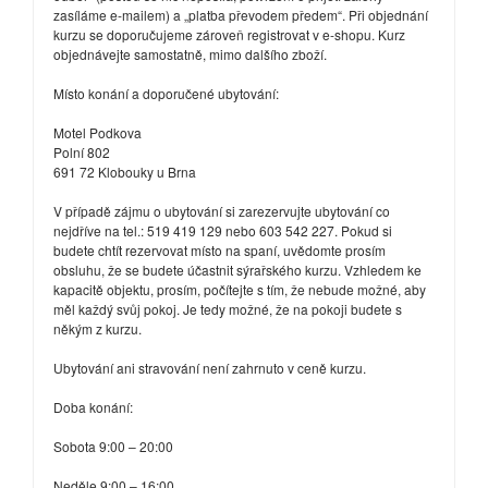
zasíláme e-mailem) a „platba převodem předem“. Při objednání
kurzu se doporučujeme zároveň registrovat v e-shopu. Kurz
objednávejte samostatně, mimo dalšího zboží.
Místo konání a doporučené ubytování:
Motel Podkova
Polní 802
691 72 Klobouky u Brna
V případě zájmu o ubytování si zarezervujte ubytování co
nejdříve na tel.: 519 419 129 nebo 603 542 227. Pokud si
budete chtít rezervovat místo na spaní, uvědomte prosím
obsluhu, že se budete účastnit sýrařského kurzu. Vzhledem ke
kapacitě objektu, prosím, počítejte s tím, že nebude možné, aby
měl každý svůj pokoj. Je tedy možné, že na pokoji budete s
někým z kurzu.
Ubytování ani stravování není zahrnuto v ceně kurzu.
Doba konání:
Sobota 9:00 – 20:00
Neděle 9:00 – 16:00