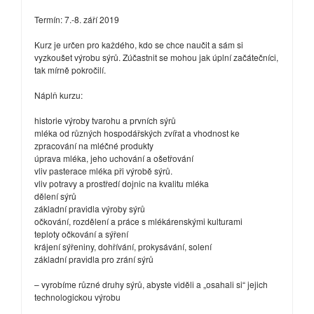
Termín: 7.-8. září 2019
Kurz je určen pro každého, kdo se chce naučit a sám si
vyzkoušet výrobu sýrů. Zúčastnit se mohou jak úplní začátečníci,
tak mírně pokročilí.
Náplň kurzu:
historie výroby tvarohu a prvních sýrů
mléka od různých hospodářských zvířat a vhodnost ke
zpracování na mléčné produkty
úprava mléka, jeho uchování a ošetřování
vliv pasterace mléka při výrobě sýrů.
vliv potravy a prostředí dojnic na kvalitu mléka
dělení sýrů
základní pravidla výroby sýrů
očkování, rozdělení a práce s mlékárenskými kulturami
teploty očkování a sýření
krájení sýřeniny, dohřívání, prokysávání, solení
základní pravidla pro zrání sýrů
– vyrobíme různé druhy sýrů, abyste viděli a „osahali si“ jejich
technologickou výrobu