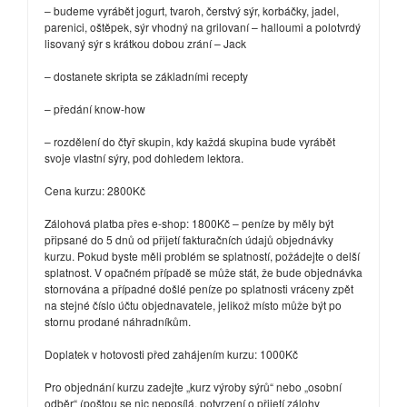
– budeme vyrábět jogurt, tvaroh, čerstvý sýr, korbáčky, jadel,
parenici, oštěpek, sýr vhodný na grilovaní – halloumi a polotvrdý
lisovaný sýr s krátkou dobou zrání – Jack
– dostanete skripta se základními recepty
– předání know-how
– rozdělení do čtyř skupin, kdy každá skupina bude vyrábět
svoje vlastní sýry, pod dohledem lektora.
Cena kurzu: 2800Kč
Zálohová platba přes e-shop: 1800Kč – peníze by měly být
připsané do 5 dnů od přijetí fakturačních údajů objednávky
kurzu. Pokud byste měli problém se splatností, požádejte o delší
splatnost. V opačném případě se může stát, že bude objednávka
stornována a případné došlé peníze po splatnosti vráceny zpět
na stejné číslo účtu objednavatele, jelikož místo může být po
stornu prodané náhradníkům.
Doplatek v hotovosti před zahájením kurzu: 1000Kč
Pro objednání kurzu zadejte „kurz výroby sýrů“ nebo „osobní
odběr“ (poštou se nic neposílá, potvrzení o přijetí zálohy