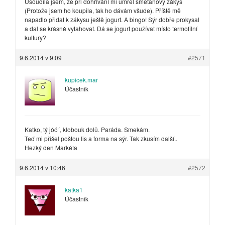
Usoudila jsem, že při dohřívání mi umřel smetanový zákys
(Protože jsem ho koupila, tak ho dávám všude). Příště mě
napadlo přidat k zákysu ještě jogurt. A bingo! Sýr dobře prokysal
a dal se krásně vytahovat. Dá se jogurt používat místo termofilní
kultury?
9.6.2014 v 9:09
#2571
kupicek.mar
Účastník
Katko, tý jóó´, klobouk dolů. Paráda. Smekám.
Teď mi přišel poštou lis a forma na sýr. Tak zkusím další..
Hezký den Markéta
9.6.2014 v 10:46
#2572
katka1
Účastník