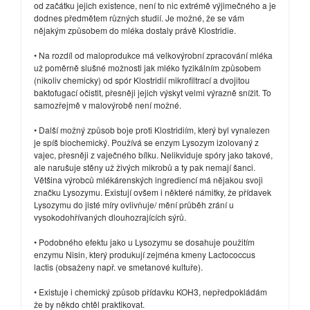
od začátku jejich existence, není to nic extrémě výjimečného a je
dodnes předmětem různých studií. Je možné, že se vám
nějakým způsobem do mléka dostaly právě Klostridie.
• Na rozdíl od maloprodukce má velkovýrobní zpracování mléka
už poměrně slušné možnosti jak mléko fyzikálním způsobem
(nikoliv chemicky) od spór Klostridií mikrofiltrací a dvojitou
baktofugací očistit, přesněji jejich výskyt velmi výrazně snížit. To
samozřejmě v malovýrobě není možné.
• Další možný způsob boje proti Klostridiím, který byl vynalezen
je spíš biochemický. Používá se enzym Lysozym izolovaný z
vajec, přesněji z vaječného bílku. Nelikviduje spóry jako takové,
ale narušuje stěny už živých mikrobů a ty pak nemají šanci.
Většina výrobců mlékárenských ingrediencí má nějakou svoji
značku Lysozymu. Existují ovšem i některé námitky, že přídavek
Lysozymu do jisté míry ovlivňuje/ mění průběh zrání u
vysokodohřívaných dlouhozrajících sýrů.
• Podobného efektu jako u Lysozymu se dosahuje použitím
enzymu Nisin, který produkují zejména kmeny Lactococcus
lactis (obsaženy např. ve smetanové kultuře).
• Existuje i chemický způsob přídavku KOH3, nepředpokládám
že by někdo chtěl praktikovat.