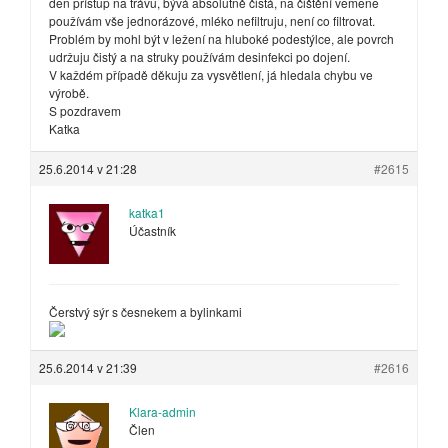
den přístup na trávu, bývá absolutně čistá, na čištění vemene
používám vše jednorázové, mléko nefiltruju, není co filtrovat.
Problém by mohl být v ležení na hluboké podestýlce, ale povrch
udržuju čistý a na struky používám desinfekci po dojení.
V každém případě děkuju za vysvětlení, já hledala chybu ve
výrobě.
S pozdravem
Katka
25.6.2014 v 21:28
#2615
katka1
Účastník
Čerstvý sýr s česnekem a bylinkami
25.6.2014 v 21:39
#2616
Klara-admin
Člen