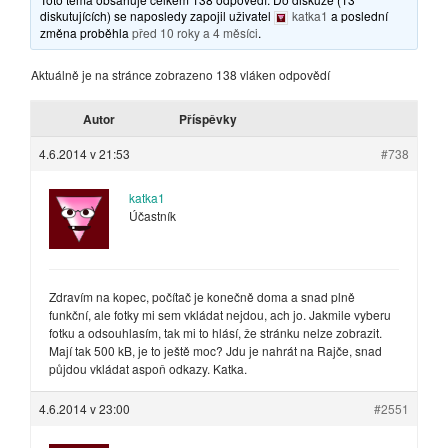
diskutujících) se naposledy zapojil uživatel
katka1
a poslední
změna proběhla
před 10 roky a 4 měsíci
.
Aktuálně je na stránce zobrazeno 138 vláken odpovědí
Autor
Příspěvky
4.6.2014 v 21:53
#738
katka1
Účastník
Zdravím na kopec, počítač je konečně doma a snad plně
funkční, ale fotky mi sem vkládat nejdou, ach jo. Jakmile vyberu
fotku a odsouhlasím, tak mi to hlásí, že stránku nelze zobrazit.
Mají tak 500 kB, je to ještě moc? Jdu je nahrát na Rajče, snad
půjdou vkládat aspoň odkazy. Katka.
4.6.2014 v 23:00
#2551