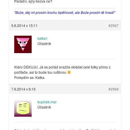
Parádní, sýry bezva ne?
"Bože, dej mi prosím trochu trpělivosti, ale Bože prosím tě hned!"
5.6.2014 v 15:11
#2567
katka1
Účastník
Kláro DĚKUJU. Já se pořád snažila vkládat celé fotky přímo z
počítače, asi to bude tou ruštinou
Polepším se. Katka.
7.6.2014 v 6:15
#2569
kupicek.mar
Účastník