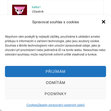
katka1
Účastník
Spravovat souhlas s cookies
Tak předkládám svůj nejnovější polotvrdý po čtyřech týdnech
zrání.
Abychom vám poskytli ty nejlepší zážitky, používáme k ukládání a/nebo
přístupu k informacím o zařízení technologie, jako jsou soubory cookie.
Souhlas s těmito technologiemi nám umožní zpracovávat údaje, jako je
Byl 2 týdny ve sklepě při 14-15 °C a 2 týdny v lednici při 8°C. Je
chování při procházení nebo jedinečná ID na tomto webu. Nesouhlas nebo
to první sýr, který mi opravdu dozrál, je voňavý a sladký. Moc
odvolání souhlasu může nepříznivě ovlivnit určité vlastnosti a funkce.
děkuji za všechny rady. Trvalo to skoro 4 měsíce než se to
povedlo, ještě mám ve sklepě 3 Goudy. Právě jsem zaprahla
krávu (bude se v září telit), ale se sýry NEKONČÍM, já to mlíko
seženu i kdybych měla s lasem honit naše divoké Anguse na
PŘIJÍMÁM
pastvinách :-))
ODMÍTÁM
17.7.2014 v 12:42
#2673
PODMÍNKY
katka1
Účastník
Cookies
Zásady zpracování osobních údajů