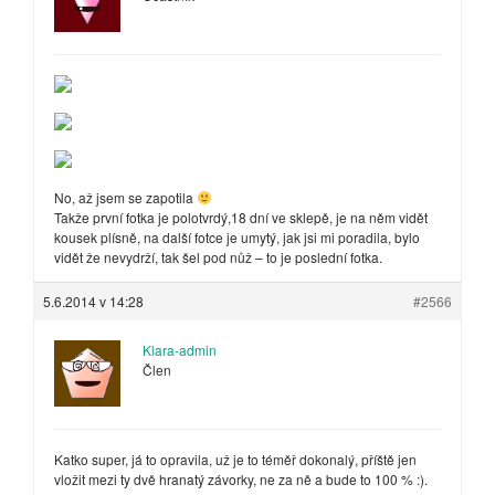
No, až jsem se zapotila
Takže první fotka je polotvrdý,18 dní ve sklepě, je na něm vidět
kousek plísně, na další fotce je umytý, jak jsi mi poradila, bylo
vidět že nevydrží, tak šel pod nůž – to je poslední fotka.
5.6.2014 v 14:28
#2566
Klara-admin
Člen
Katko super, já to opravila, už je to téměř dokonalý, příště jen
vložit mezi ty dvě hranatý závorky, ne za ně a bude to 100 % :).