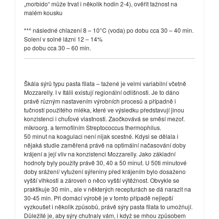
„morbido“ může trvat i několik hodin 2-4), ověřit tažnost na
malém kousku
*** následné chlazení 8 – 10°C (voda) po dobu cca 30 – 40 min.
Solení v solné lázni 12 – 14%
po dobu cca 30 – 60 min.
Škála sýrů typu pasta filata – tažené je velmi variabilní včetně
Mozzarelly. I v Itálii existují regionální odlišnosti. Je to dáno
právě různým nastavením výrobních procesů a případně i
tučností použitého mléka, které ve výsledku představují jinou
konzistenci i chuťové vlastnosti. Zaočkovává se směsí mezof.
mikroorg. a termofilním Streptococcus thermophilus.
50 minut na koagulaci není nijak scestné. Kdysi se dělala i
nějaká studie zaměřená právě na optimální načasování doby
krájení a její vliv na konzistenci Mozzarelly. Jako základní
hodnoty byly použity právě 30, 40 a 50 minut. U 50ti minutové
doby srážení/ vytužení sýřeniny před krájením bylo dosaženo
vyšší vlhkosti a zároveň o něco vyšší výtěžnost. Obvykle se
praktikuje 30 min., ale v některých recepturách se dá narazit na
30-45 min. Při domácí výrobě je v tomto případě nejlepší
vyzkoušet i několik způsobů, právě sýry pasta filata to umožňují.
Důležité je, aby sýry chutnaly vám, i když se mhou způsobem