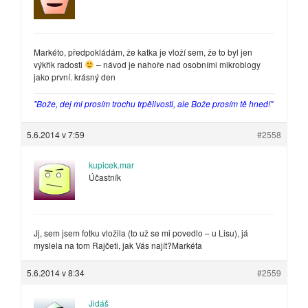
Markéto, předpokládám, že katka je vloží sem, že to byl jen
výkřik radosti
– návod je nahoře nad osobními mikroblogy
jako první. krásný den
"Bože, dej mi prosím trochu trpělivosti, ale Bože prosím tě hned!"
5.6.2014 v 7:59
#2558
kupicek.mar
Účastník
Jj, sem jsem fotku vložila (to už se mi povedlo – u Lisu), já
myslela na tom Rajčeti, jak Vás najít?Markéta
5.6.2014 v 8:34
#2559
Jidáš