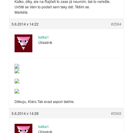
Katko, díky, ale na Rajčeti to zase já neumím, tak to neřešte.
Určitě se Vám to podaří sem taky dát. Těším se.
Markéta
5.6.2014 v 14:22
#2564
katka1
Účastník
Děkuju, Kláro.Tak snad aspoň takhle.
5.6.2014 v 14:28
#2565
katka1
Účastník