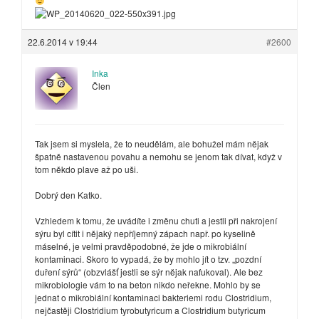
22.6.2014 v 19:44
#2600
Inka
Člen
Tak jsem si myslela, že to neudělám, ale bohužel mám nějak
špatně nastavenou povahu a nemohu se jenom tak dívat, když v
tom někdo plave až po uši.
Dobrý den Katko.
Vzhledem k tomu, že uvádíte i změnu chuti a jestli při nakrojení
sýru byl cítit i nějaký nepříjemný zápach např. po kyselině
máselné, je velmi pravděpodobné, že jde o mikrobiální
kontaminaci. Skoro to vypadá, že by mohlo jít o tzv. „pozdní
duření sýrů“ (obzvlášť jestli se sýr nějak nafukoval). Ale bez
mikrobiologie vám to na beton nikdo neřekne. Mohlo by se
jednat o mikrobiální kontaminaci bakteriemi rodu Clostridium,
nejčastěji Clostridium tyrobutyricum a Clostridium butyricum