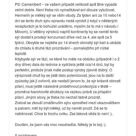
PS: Camembert – ve vašem případě velikostí spíš Brie vypadá
velmi dobře. Není třeba nic vymačkávat ani dlouze vytužovat.
Hermelín je měkký sýr se vším všudy. Za týden ani za 10 nebo14
dní se tento druh sýru opravdu nedá vyrobit (i když v některých
recepturách je to bohužel uváděno, myslím že to má v návodu i
Milcom). U většiny výrobců napříč kontinenty by se neměl tento
sýr dostat k prodeji/ konzumaci dříve než za 4, ale spíš za 5
týdnů. Obvykle se nejdéle po 14 dnech obrostlý sýr balí a ukládá
do chladu k druhé fázi prozrávání – pomalejšího při nízké
teplotě.
Kdybyste sýr ve fázi, ve které ho máte na obázku (případně i o 2
dny dříve) dala do lednice a vydržela ještě cca14 dnů, byl by
perfektní, protože jinak máte postup výroby zjevně dobrý. O
výraznosti chuti by se jistě dalo polemizovat, jsou na to další
způsoby jak ji ovlivnit, ale nestačí jenom to, že sýr krásně obrostl
plísní, musí ještě následně proběhnout proteolýza v těstě –
proměna tvarohovité struktury na vazkou právě za přispění
plísní. Jinými slovy, je třeba ho nechat řádně prozrát.
Zralost se zkouší zmáčknutím sýru vprostřed mezi ukazováčkem
a palcem, měl by být měkký, už by neměl pružit. Dá se to
natrénovat. Chce to trochu cviku. Zas taková věda to není :).
Doufám, že jsem vás moc neodradila. Někdy je to boj :).
S pozdravem