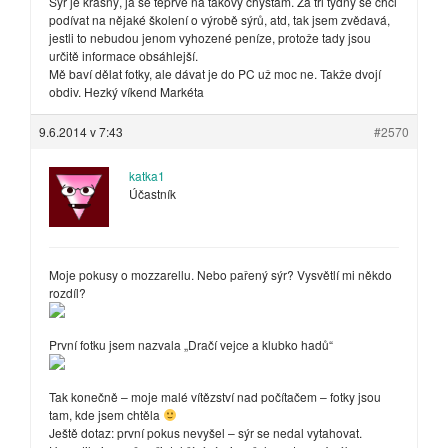
Sýr je krásný, já se teprve na takový chystám. Za tři týdny se chci
podívat na nějaké školení o výrobě sýrů, atd, tak jsem zvědavá,
jestli to nebudou jenom vyhozené peníze, protože tady jsou
určitě informace obsáhlejší.
Mě baví dělat fotky, ale dávat je do PC už moc ne. Takže dvojí
obdiv. Hezký víkend Markéta
9.6.2014 v 7:43
#2570
katka1
Účastník
Moje pokusy o mozzarellu. Nebo pařený sýr? Vysvětlí mi někdo
rozdíl?
První fotku jsem nazvala „Dračí vejce a klubko hadů“
Tak konečně – moje malé vítězství nad počítačem – fotky jsou
tam, kde jsem chtěla
Ještě dotaz: první pokus nevyšel – sýr se nedal vytahovat.