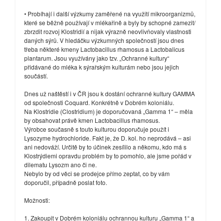
• Probíhají i další výzkumy zaměřené na využití mikroorganizmů,
které se běžně používají v mlékařině a byly by schopné zamezit/
zbrzdit rozvoj Klostridií a nijak výrazně neovlivňovaly vlastnosti
daných sýrů. V hledáčku výzkumných společností jsou dnes
třeba některé kmeny Lactobacillus rhamosus a Lactobalicus
plantarum. Jsou využívány jako tzv. „Ochranné kultury“
přidávané do mléka k sýrařským kulturám nebo jsou jejich
součástí.
Dnes už naštěstí i v ČR jsou k dostání ochranné kultury GAMMA
od společnosti Coquard. Konkrétně v Dobrém koloniálu.
Na Klostridie (Clostridium) je doporučovaná „Gamma 1“ – měla
by obsahovat právě kmen Lactobacillus rhamosus.
Výrobce současně s touto kulturou doporučuje použít i
Lysozyme hydrochloride. Fakt je, že D. kol. ho neprodává – asi
ani nedováží. Určitě by to účinek zesílilo a někomu, kdo má s
Klostrýdiemi opravdu problém by to pomohlo, ale jsme pořád v
dilematu Lysozm ano či ne.
Nebylo by od věci se prodejce přímo zeptat, co by vám
doporučil, případně poslat foto.
Možnosti:
1. Zakoupit v Dobrém koloniálu ochrannou kulturu „Gamma 1“ a