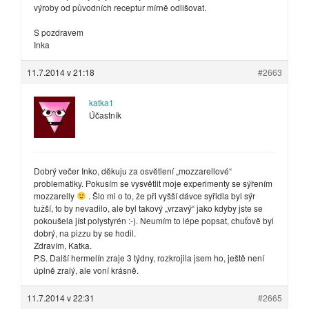
výroby od původních receptur mírně odlišovat.
S pozdravem
Inka
11.7.2014 v 21:18
#2663
katka1
Účastník
Dobrý večer Inko, děkuju za osvětlení „mozzarellové“
problematiky. Pokusím se vysvětlit moje experimenty se sýřením
mozzarelly
. Šlo mi o to, že při vyšší dávce syřidla byl sýr
tužší, to by nevadilo, ale byl takový „vrzavý“ jako kdyby jste se
pokoušela jíst polystyrén :-). Neumím to lépe popsat, chuťově byl
dobrý, na pizzu by se hodil.
Zdravím, Katka.
P.S. Další hermelín zraje 3 týdny, rozkrojila jsem ho, ještě není
úplně zralý, ale voní krásně.
11.7.2014 v 22:31
#2665