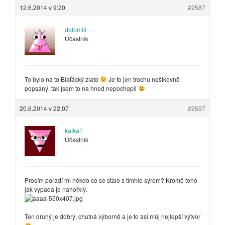
12.6.2014 v 9:20
#2587
dolomiti
Účastník
To bylo na to Blaťácký zlato
Je to jen trochu nešikovně
popsaný, tak jsem to na hned nepochopil
20.6.2014 v 22:07
#2597
katka1
Účastník
Prosím poradí mi někdo co se stalo s tímhle sýrem? Kromě toho
jak vypadá je nahořklý.
Ten druhý je dobrý, chutná výborně a je to asi můj nejlepší výtvor