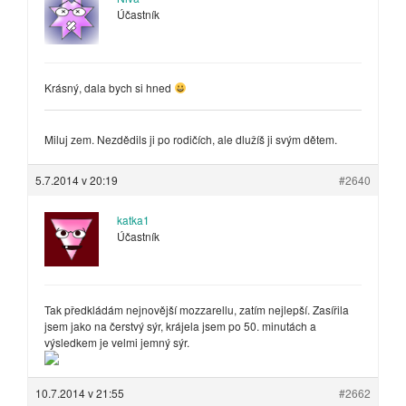
Účastník
Krásný, dala bych si hned
Miluj zem. Nezdědils ji po rodičích, ale dlužíš ji svým dětem.
5.7.2014 v 20:19
#2640
katka1
Účastník
Tak předkládám nejnovější mozzarellu, zatím nejlepší. Zasířila
jsem jako na čerstvý sýr, krájela jsem po 50. minutách a
výsledkem je velmi jemný sýr.
10.7.2014 v 21:55
#2662