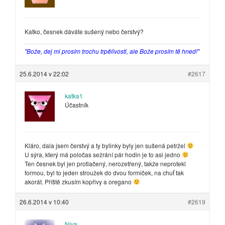
Katko, česnek dáváte sušený nebo čerstvý?
"Bože, dej mi prosím trochu trpělivosti, ale Bože prosím tě hned!"
25.6.2014 v 22:02
#2617
katka1
Účastník
Kláro, dala jsem čerstvý a ty bylinky byly jen sušená petržel
U sýra, který má poločas sežrání pár hodin je to asi jedno
Ten česnek byl jen protlačený, nerozetřený, takže neprotekl
formou, byl to jeden stroužek do dvou formiček, na chuť tak
akorát. Příště zkusím kopřivy a oregano
26.6.2014 v 10:40
#2619
Niva