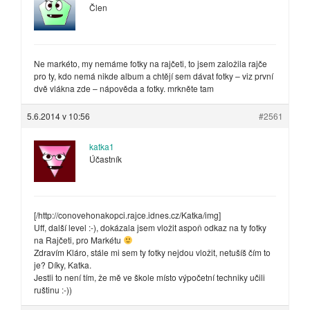
Člen
Ne markéto, my nemáme fotky na rajčeti, to jsem založila rajče
pro ty, kdo nemá nikde album a chtějí sem dávat fotky – viz první
dvě vlákna zde – nápověda a fotky. mrkněte tam
5.6.2014 v 10:56
#2561
katka1
Účastník
[/http://conovehonakopci.rajce.idnes.cz/Katka/img]
Uff, další level :-), dokázala jsem vložit aspoň odkaz na ty fotky
na Rajčeti, pro Markétu
Zdravím Kláro, stále mi sem ty fotky nejdou vložit, netušíš čím to
je? Díky, Katka.
Jestli to není tím, že mě ve škole místo výpočetní techniky učili
ruštinu :-))