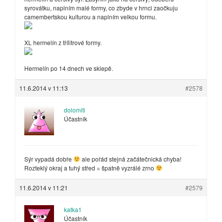
syrovátku, naplním malé formy, co zbyde v hrnci zaočkuju
camembertskou kulturou a naplním velkou formu.
XL hermelín z třílitrové formy.
Hermelín po 14 dnech ve sklepě.
11.6.2014 v 11:13
#2578
dolomiti
Účastník
Sýr vypadá dobře
ale pořád stejná začátečnická chyba!
Rozteklý okraj a tuhý střed = špatně vyzrálé zrno
11.6.2014 v 11:21
#2579
katka1
Účastník