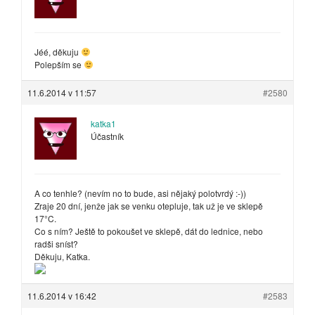
Jéé, děkuju
Polepším se
11.6.2014 v 11:57
#2580
katka1
Účastník
A co tenhle? (nevím no to bude, asi nějaký polotvrdý :-))
Zraje 20 dní, jenže jak se venku otepluje, tak už je ve sklepě
17°C.
Co s ním? Ještě to pokoušet ve sklepě, dát do lednice, nebo
radši sníst?
Děkuju, Katka.
11.6.2014 v 16:42
#2583