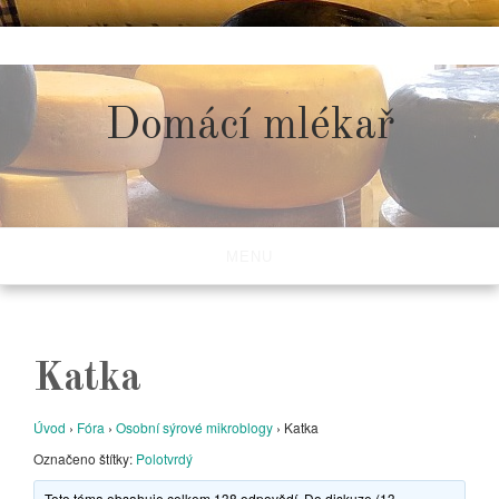
Skip
to
content
Domácí mlékař
MENU
Katka
Úvod
›
Fóra
›
Osobní sýrové mikroblogy
›
Katka
Označeno štítky:
Polotvrdý
Toto téma obsahuje celkem 138 odpovědí. Do diskuze (13