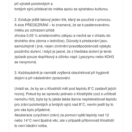
při výrobě polotvrdých a
tvrdých sýrů přidávat do mléka spolu se sýrařskou kulturou.
2. Existuje ještě takový jeden trik, který se používá v provozu.
A sice PŘEDEZRÁNÍ – to znamená, že se k pasterovanému
mléku po zchlazení přidá
zhruba 0,05 % smetanového zákysu a nechá se v chladu do
druhého dne (doma v ledničce). Důvody k předezrání jsou
samozřejmě i jiné, nejen zmírnění pravděpodobnosti výskytu
pozdního duření, i když je jasné, že z hlediska duření je tento
způsob pouze doplňkový a účinku např. Lysozymu nebo KOH3
se nevyrovná.
3. Každopádně je namístě zvýšená obezřetnost při hygieně
dojení a při následném zpracování.
Uvádí se, že by se u Klostridií měl pod teplotu 8°C zastavit jejich
rozvoj. Pokud by se opravdu jednalo o Klostrýdie (což s určitostí
nemohu říct), byla by tu jakás takás šance nepřekračovat teplotu
pro zrání polotvrdých a tvrdých sýrů nad 8°C, nevím jestli by to
pro vás bylo přijatelné.
Akcelerace (urychlení zrání) za pomocí vyšší teploty nad 12
nebo 14°C není špatná věc, ale v případě přítomnosti Klostridií
to není ideální volba.