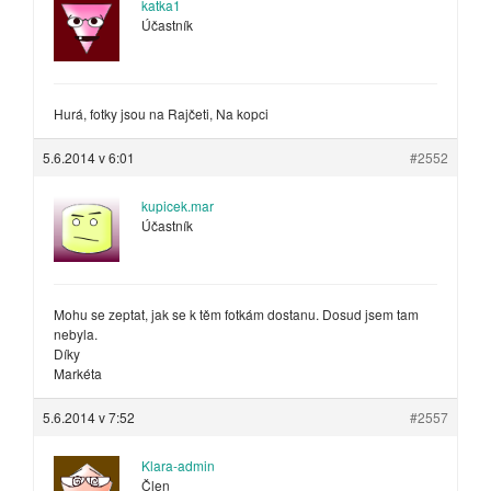
katka1
Účastník
Hurá, fotky jsou na Rajčeti, Na kopci
5.6.2014 v 6:01
#2552
kupicek.mar
Účastník
Mohu se zeptat, jak se k těm fotkám dostanu. Dosud jsem tam
nebyla.
Díky
Markéta
5.6.2014 v 7:52
#2557
Klara-admin
Člen