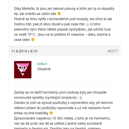
Díky Markéto, to jsou jen takové pokusy a fotím jen ty co dopadly
líp, ale snědlo se zatím vše
Hodně se toho vyčte v komentářích pod recepty, ale chce to tak
hodinu číst, pak jít něco zkusit a pak zase číst :-). U toho
pařeného sýru třeba někdo popsal vychytávku, jak udržet ruce
ve vodě 70°C : jsou na to potřeba tři rukavice – latex, bavlna a
zase latex
11.6.2014 v 8:10
#2577
katka1
Účastník
Začaly se mi dařit hermelíny, první pokusy byly jen chlupaté
olomoucké syrečky (vynikající smažené) :-))
Dávám je zrát na sýrové podložky s nejmenšími oky, při denním
otáčení plíseň do podložky neproroste a už mě nebavilo honit
brčka na dně krabičky
Zpracovávám najednou 15 litrů mléka, z toho je víc hermelínu,
než se dá sníst, ale dá se udělat z jedné várky současně
hermelín a čerstvý sýr. Zasýřím jako na čerstvý, odeberu