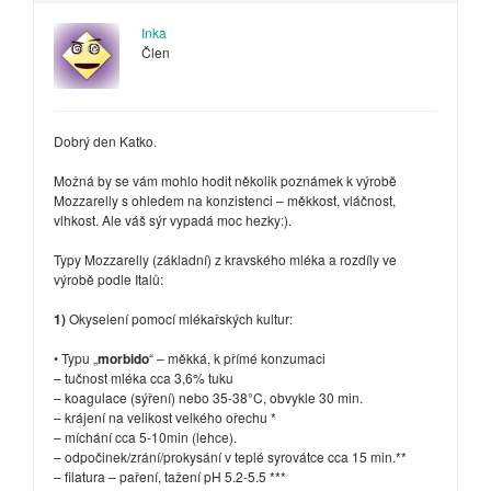
Inka
Člen
Dobrý den Katko.
Možná by se vám mohlo hodit několik poznámek k výrobě
Mozzarelly s ohledem na konzistenci – měkkost, vláčnost,
vlhkost. Ale váš sýr vypadá moc hezky:).
Typy Mozzarelly (základní) z kravského mléka a rozdíly ve
výrobě podle Italů:
1)
Okyselení pomocí mlékařských kultur:
• Typu „
morbido
“ – měkká, k přímé konzumaci
– tučnost mléka cca 3,6% tuku
– koagulace (sýření) nebo 35-38°C, obvykle 30 min.
– krájení na velikost velkého ořechu *
– míchání cca 5-10min (lehce).
– odpočinek/zrání/prokysání v teplé syrovátce cca 15 min.**
– filatura – paření, tažení pH 5.2-5.5 ***