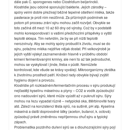
dále pak C. sporogenes nebo Clostridium beijerinckii.
Klostridie jsou odolné sporulující bakterie. Jejich zárodky –
spóry velmi dobře přežívají běžné tepelné ošetření mléka, takže
pasterace je proti nim neúčinná. Za příznivých podmínek se
potom při procesu zrání sýru mohou začít rozvíjet. Obvykle se
toto začíná dít mezi 10 až 60 dny od výroby. Což by v podstatě
mohlo korespondovat i s vašimi předchozími příspěvky o vyšší
teplotě sklepa. Tím netvrdím, že by se při nižší teplotě
nerozvinuly. Aby se mohly spóry probudit k životu, musí se do
sýru, potažmo mléka nejdříve nějak dostat. Při velkovýrobě je
jejich vyšší výskyt zaznamenáván hlavně v průběhu období
krmení fermentovanými krmivy, ale není to až tak jednoduché,
mohou se vyskytovat i jinde, třeba v půdě. Nemůžete
kontrolovat, kde všude se krávy vyválejí. Mikroorganizmy zkrátka
k životnímu prostředí patří. Knížecí rady obvykle bývají zvýšit
hygienu dojení a provozu.
Klostrídie při rozkladném/fermentačním procesu v sýru produkují
nejčastěji kyselinu máselnou a plyny – CO2 a vodík způsobující
ono nadouvání sýrů, které může vyústit až v puknutí sýru. Sýry
mohou na řezu vypadat různě – netypická oka, štěrbinovité tvary
atd. Záleží na konzistenci těsta sýrů, na sušině, pH atp. Kyselina
máselná a další doprovodné látky (aceton, butanol, k. octová)
způsobují právě změněnou nepříjemnou chuť sýru a typický
zápach.
Problematika pozdního duření sýrů se s dlouhozrajícími sýry pojí