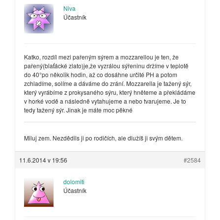
Niva
Účastník
Katko, rozdíl mezi pařeným sýrem a mozzarellou je ten, že
pařený(blaťácké zlato)je,že vyzrálou sýřeninu držíme v teplotě
do 40°po několik hodin, až co dosáhne určité PH a potom
zchladíme, solíme a dáváme do zrání. Mozzarella je tažený sýr,
který vyrábíme z prokysaného sýru, který hněteme a překládáme
v horké vodě a následně vytahujeme a nebo tvarujeme. Je to
tedy tažený sýr. Jinak je máte moc pěkné
Miluj zem. Nezdědils ji po rodičích, ale dlužíš ji svým dětem.
11.6.2014 v 19:56
#2584
dolomiti
Účastník