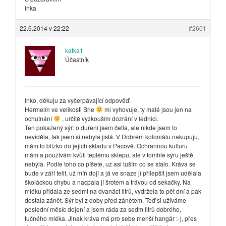
Inka
22.6.2014 v 22:22
#2601
katka1
Účastník
Inko, děkuju za vyčerpávající odpověď.
Hermelín ve velikosti Brie
mi vyhovuje, ty malé jsou jen na
ochutnání
, určitě vyzkouším dozrání v lednici.
Ten pokažený sýr: o duření jsem četla, ale nikde jsem to
neviděla, tak jsem si nebyla jistá. V Dobrém koloniálu nakupuju,
mám to blízko do jejich skladu v Pacově. Ochrannou kulturu
mám a používám kvůli teplému sklepu, ale v tomhle sýru ještě
nebyla. Podle toho co píšete, už asi tuším co se stalo. Kráva se
bude v září telit, už míň dojí a já ve snaze jí přilepšit jsem udělala
školáckou chybu a nacpala jí šrotem a trávou od sekačky. Na
mléku přidala ze sedmi na dvanáct litrů, vydržela to pět dní a pak
dostala zánět. Sýr byl z doby před zánětem. Teď si užíváme
poslední měsíc dojení a jsem ráda za sedm litrů dobrého,
tučného mléka. Jinak kráva má pro sebe menší hangár :-), přes