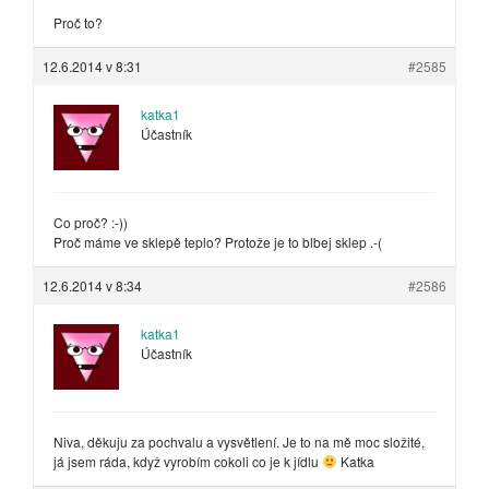
Proč to?
12.6.2014 v 8:31
#2585
katka1
Účastník
Co proč? :-))
Proč máme ve sklepě teplo? Protože je to blbej sklep .-(
12.6.2014 v 8:34
#2586
katka1
Účastník
Niva, děkuju za pochvalu a vysvětlení. Je to na mě moc složité,
já jsem ráda, když vyrobím cokoli co je k jídlu
Katka