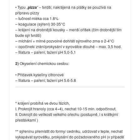
• Typu „
pizza
“ – tvrdší, nakrájená na plátky se používá na
přípravu pizzy
– tučnost mléka cca 1.8%
– koagulace (sýření) 30-35°C
– krájení na drobnější kousky – menší oříšek (čím drobnější tím
bude sýr tvrdší)
– míchání + mírné pozvolné dohřátí sýrového zrna o 2-4°C
– opočinek/ zrání/prokysání v syrovátce dlouhé – max. 3,5 hod.
– filatura – paření, tažení pH 5,0-5,1
2)
Okyselení chemickou cestou:
• Přídavek kyseliny citronové
– filatura – paření, tažení pH 5.6-5.8
* krájení probíhá ve dvou fázích,
I. Prokrojit hranoly (cca 4×4), nechat 10-15 min. odpočinout.
II. Dokrojit do velikosti velkého ořechu (postupně, i s krátkými
přestávkami )
** sýřeninu přemístit do formy/ cedníku, udržovat v teple, nechat
vykapávat syrovátku, prokysání do požadovaného pH (v případě