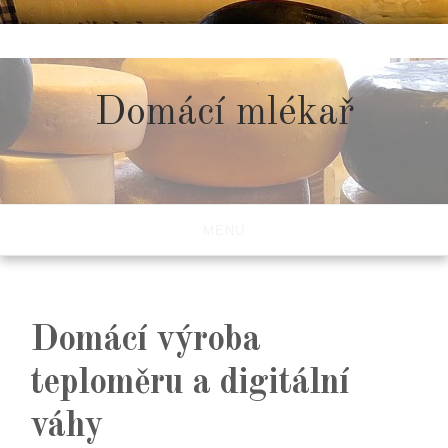
Skip
to
content
Domácí mlékař
MENU
Domácí výroba
teploměru a digitální
váhy