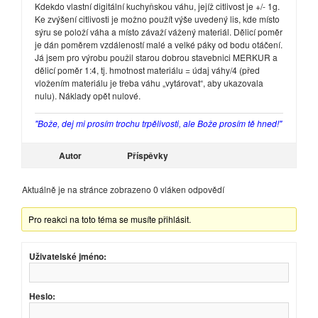
Kdekdo vlastní digitální kuchyňskou váhu, jejíž citlivost je +/- 1g.
Ke zvýšení citlivosti je možno použít výše uvedený lis, kde místo
sýru se položí váha a místo závaží vážený materiál. Dělicí poměr
je dán poměrem vzdáleností malé a velké páky od bodu otáčení.
Já jsem pro výrobu použil starou dobrou stavebnici MERKUR a
dělicí poměr 1:4, tj. hmotnost materiálu = údaj váhy/4 (před
vložením materiálu je třeba váhu „vytárovat“, aby ukazovala
nulu). Náklady opět nulové.
"Bože, dej mi prosím trochu trpělivosti, ale Bože prosím tě hned!"
Autor
Příspěvky
Aktuálně je na stránce zobrazeno 0 vláken odpovědí
Pro reakci na toto téma se musíte přihlásit.
Uživatelské jméno:
Heslo: