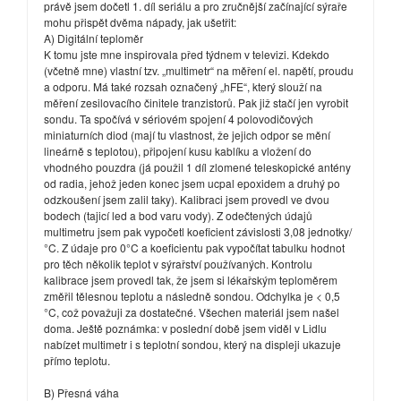
právě jsem dočetl 1. díl seriálu a pro zručnější začínající sýraře
mohu přispět dvěma nápady, jak ušetřit:
A) Digitální teploměr
K tomu jste mne inspirovala před týdnem v televizi. Kdekdo
(včetně mne) vlastní tzv. „multimetr“ na měření el. napětí, proudu
a odporu. Má také rozsah označený „hFE“, který slouží na
měření zesilovacího činitele tranzistorů. Pak již stačí jen vyrobit
sondu. Ta spočívá v sériovém spojení 4 polovodičových
miniaturních diod (mají tu vlastnost, že jejich odpor se mění
lineárně s teplotou), připojení kusu kablíku a vložení do
vhodného pouzdra (já použil 1 díl zlomené teleskopické antény
od radia, jehož jeden konec jsem ucpal epoxidem a druhý po
odzkoušení jsem zalil taky). Kalibraci jsem provedl ve dvou
bodech (tajicí led a bod varu vody). Z odečtených údajů
multimetru jsem pak vypočetl koeficient závislosti 3,08 jednotky/
°C. Z údaje pro 0°C a koeficientu pak vypočítat tabulku hodnot
pro těch několik teplot v sýrařství používaných. Kontrolu
kalibrace jsem provedl tak, že jsem si lékařským teploměrem
změřil tělesnou teplotu a následně sondou. Odchylka je < 0,5
°C, což považuji za dostatečné. Všechen materiál jsem našel
doma. Ještě poznámka: v poslední době jsem viděl v Lidlu
nabízet multimetr i s teplotní sondou, který na displeji ukazuje
přímo teplotu.
B) Přesná váha