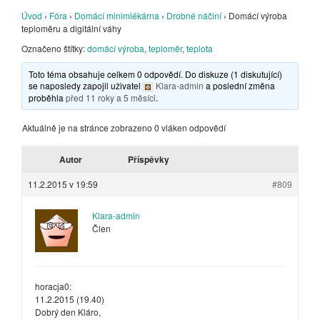
Úvod
›
Fóra
›
Domácí minimlékárna
›
Drobné náčiní
›
Domácí výroba
teploměru a digitální váhy
Označeno štítky:
domácí výroba
,
teploměr
,
teplota
Toto téma obsahuje celkem 0 odpovědí. Do diskuze (1 diskutující)
se naposledy zapojil uživatel
Klara-admin
a poslední změna
proběhla
před 11 roky a 5 měsíci
.
Aktuálně je na stránce zobrazeno 0 vláken odpovědí
Autor
Příspěvky
11.2.2015 v 19:59
#809
Klara-admin
Člen
horacja0:
11.2.2015 (19.40)
Dobrý den Kláro,