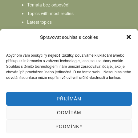
Témata bez odpovědi
Topics with most replies
Latest topics
Topics Freshness
Spravovat souhlas s cookies
Abychom vám poskytli ty nejlepší zážitky, používáme k ukládání a/nebo
přístupu k informacím o zařízení technologie, jako jsou soubory cookie.
Souhlas s těmito technologiemi nám umožní zpracovávat údaje, jako je
chování při procházení nebo jedinečná ID na tomto webu. Nesouhlas nebo
odvolání souhlasu může nepříznivě ovlivnit určité vlastnosti a funkce.
PŘIJÍMÁM
ODMÍTÁM
Úvod
Kniha Domácí mlékař
Nápověda
Podpořte nás, děkujeme
PODMÍNKY
Copyright © 2026 Domácí mlékař. All rights reserved.