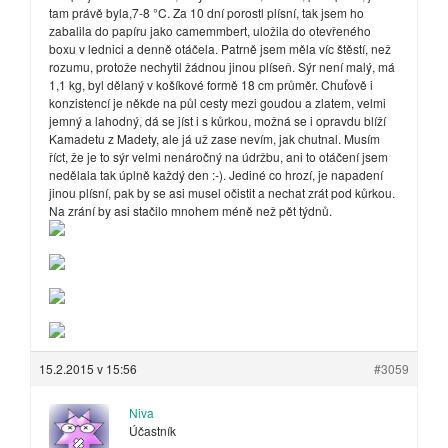
tam právě byla,7-8 °C. Za 10 dní porostl plísní, tak jsem ho
zabalila do papíru jako camemmbert, uložila do otevřeného
boxu v lednici a denně otáčela. Patrně jsem měla víc štěstí, než
rozumu, protože nechytil žádnou jinou plíseň. Sýr není malý, má
1,1 kg, byl dělaný v košíkové formě 18 cm průměr. Chuťově i
konzistencí je někde na půl cesty mezi goudou a zlatem, velmi
jemný a lahodný, dá se jíst i s kůrkou, možná se i opravdu blíží
Kamadetu z Madety, ale já už zase nevím, jak chutnal. Musím
říct, že je to sýr velmi nenáročný na údržbu, ani to otáčení jsem
nedělala tak úplně každý den :-). Jediné co hrozí, je napadení
jinou plísní, pak by se asi musel očistit a nechat zrát pod kůrkou.
Na zrání by asi stačilo mnohem méně než pět týdnů.
15.2.2015 v 15:56
#3059
Niva
Účastník