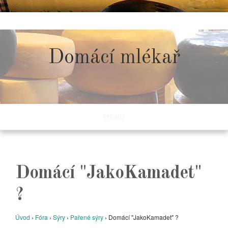
Skip
to
content
Domácí mlékař
MENU
Domácí "JakoKamadet"
?
Úvod
›
Fóra
›
Sýry
›
Pařené sýry
›
Domácí "JakoKamadet" ?