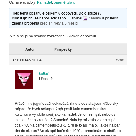
Označeno štítky:
Kamadet
,
pařené
,
zlato
Toto téma obsahuje celkem 6 odpovědí. Do diskuze (5
diskutujících) se naposledy zapojil uživatel
hanaka
a poslední
změna proběhla
před 11 roky a 5 měsíci
.
Aktuálně je na stránce zobrazeno 6 vláken odpovědí
Autor
Příspěvky
8.12.2014 v 13:34
#788
katka1
Účastník
Právě mi v jogurtovači odkapává zlato a dostala jsem ďábelský
nápad: že bych odkapaný sýr postříkala camembertskou
kulturou a vyrobila cosi jako kamadet. Je to nesmysl, nebo už
jste to někdo zkoušel ? Samotné zlato by mi zrálo v lednici při
cca 7°C. Na camembertskou kulturu je to asi málo. Takže na pár
dní do sklepa? Ve sklepě teď mám 10°C, hermelínům to stačí, do
týdne, nejpozději 10 dnů jsou krásně porostlé. A jak dlouho by