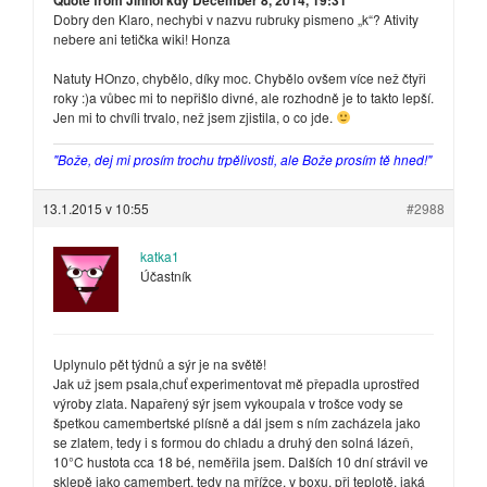
Dobry den Klaro, nechybi v nazvu rubruky pismeno „k“? Ativity
nebere ani tetička wiki! Honza
Natuty HOnzo, chybělo, díky moc. Chybělo ovšem více než čtyři
roky :)a vůbec mi to nepřišlo divné, ale rozhodně je to takto lepší.
Jen mi to chvíli trvalo, než jsem zjistila, o co jde.
"Bože, dej mi prosím trochu trpělivosti, ale Bože prosím tě hned!"
13.1.2015 v 10:55
#2988
katka1
Účastník
Uplynulo pět týdnů a sýr je na světě!
Jak už jsem psala,chuť experimentovat mě přepadla uprostřed
výroby zlata. Napařený sýr jsem vykoupala v trošce vody se
špetkou camembertské plísně a dál jsem s ním zacházela jako
se zlatem, tedy i s formou do chladu a druhý den solná lázeň,
10°C hustota cca 18 bé, neměřila jsem. Dalších 10 dní strávil ve
sklepě jako camembert, tedy na mřížce, v boxu, při teplotě, jaká