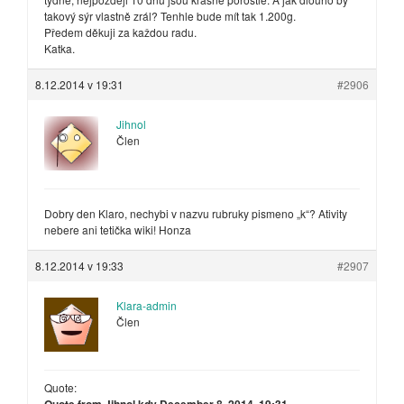
takový sýr vlastně zrál? Tenhle bude mít tak 1.200g.
Předem děkuji za každou radu.
Katka.
8.12.2014 v 19:31
#2906
Jihnol
Člen
Dobry den Klaro, nechybi v nazvu rubruky pismeno „k“? Ativity
nebere ani tetička wiki! Honza
8.12.2014 v 19:33
#2907
Klara-admin
Člen
Quote:
Quote from Jihnol kdy December 8, 2014, 19:31