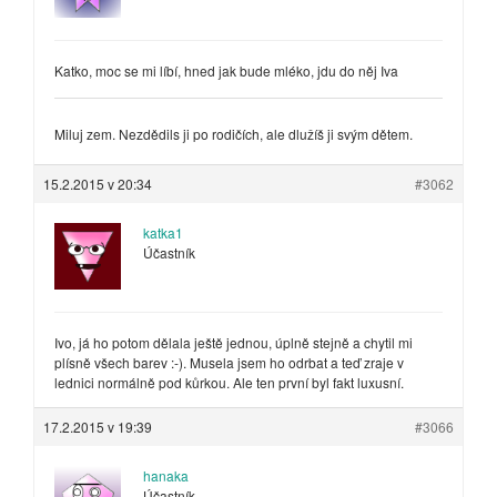
Katko, moc se mi líbí, hned jak bude mléko, jdu do něj Iva
Miluj zem. Nezdědils ji po rodičích, ale dlužíš ji svým dětem.
15.2.2015 v 20:34
#3062
katka1
Účastník
Ivo, já ho potom dělala ještě jednou, úplně stejně a chytil mi
plísně všech barev :-). Musela jsem ho odrbat a teď zraje v
lednici normálně pod kůrkou. Ale ten první byl fakt luxusní.
17.2.2015 v 19:39
#3066
hanaka
Účastník